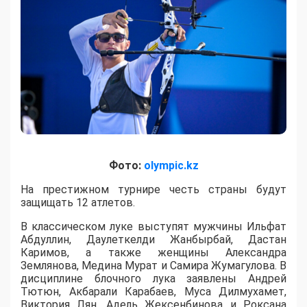
Фото:
olympic.kz
На престижном турнире честь страны будут
защищать 12 атлетов.
В классическом луке выступят мужчины Ильфат
Абдуллин, Даулеткелди Жанбырбай, Дастан
Каримов, а также женщины Александра
Землянова, Медина Мурат и Самира Жумагулова. В
дисциплине блочного лука заявлены Андрей
Тютюн, Акбарали Карабаев, Муса Дилмухамет,
Виктория Лян, Адель Жексенбинова и Роксана