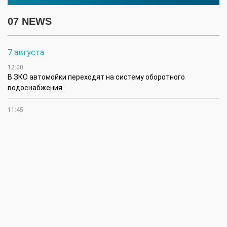
07 NEWS
7 августа
12:00
В ЗКО автомойки переходят на систему оборотного
водоснабжения
11:45
В ЗКО площадь орошаемых земель составляет 13,2 тыс. га
11:15
В ЗКО высокие темпы роста зафиксированы в
инвестиционной деятельности
10:30
По итогам первого полугодия предприятия ЗКО произвели
продукции на 166,6 млрд теңге
6 августа