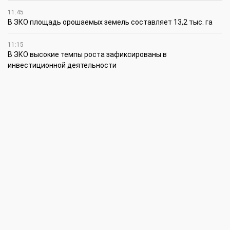
11:45
В ЗКО площадь орошаемых земель составляет 13,2 тыс. га
11:15
В ЗКО высокие темпы роста зафиксированы в
инвестиционной деятельности
10:30
По итогам первого полугодия предприятия ЗКО произвели
продукции на 166,6 млрд теңге
6 августа
15:00
Таншовщица из Уральска завоевала Супер-Гран-при в Пекине
13:00
Делаешь ремонт – соблюдай правила
11:00
Молодые гвардейцы впервые вышли на охрану