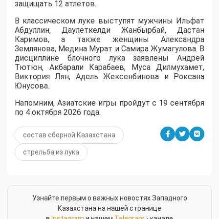
защищать 12 атлетов.
В классическом луке выступят мужчины Ильфат
Абдуллин, Даулеткелди Жанбырбай, Дастан
Каримов, а также женщины Александра
Землянова, Медина Мурат и Самира Жумагулова. В
дисциплине блочного лука заявлены Андрей
Тютюн, Акбарали Карабаев, Муса Дилмухамет,
Виктория Лян, Адель Жексенбинова и Роксана
Юнусова.
Напомним, Азиатские игры пройдут с 19 сентября
по 4 октября 2026 года.
состав сборной Казахстана
стрельба из лука
Узнайте первым о важных новостях Западного
Казахстана на нашей странице
в
Instagram
и нашем
Telegram
- канале