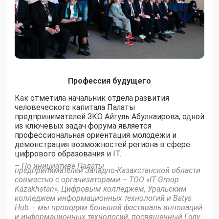
Профессия будущего
Как отметила начальник отдела развития
человеческого капитала Палаты
предпринимателей ЗКО Айгуль Абулкаирова, одной
из ключевых задач форума является
профессиональная ориентация молодежи и
демонстрация возможностей региона в сфере
цифрового образования и IT.
– По инициативе Палаты
пред­принимателей Западно-Ка­захстанской области
совместно с организаторами – ТОО «IT Group
Kazakhstan», Цифровым колледжем, Уральским
колледжем информационных технологий и Batys
Hub – мы проводим большой фестиваль инноваций
и информационных технологий, посвященный Году