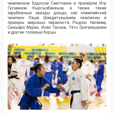
чемпионом Елдосом Сметовем и призером Игр
Гусманом Кыргызбаевым, а также такие
зарубежные звезды дзюдо, как олимпийский
чемпион Лаша Шавдатуашвили, чемпионы и
призеры мировых первенств Рюдзю Нагаяма,
Санширо Мурао, Инал Тасоев, Тато Григалашвили
и другие топовые борцы.