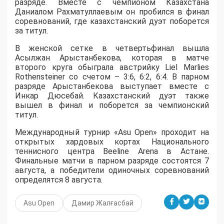
разряде. Вместе с чемпионом Казахстана
Даниалом Рахматуллаевым он пробился в финал
соревнований, где казахстанский дуэт поборется
за титул.
В женской сетке в четвертьфинал вышла
Асылжан Арыстанбекова, которая в матче
второго круга обыграла австрийку Liel Marlies
Rothensteiner со счетом – 3:6, 6:2, 6:4. В парном
разряде Арыстанбекова выступает вместе с
Инкар Дюсебай. Казахстанский дуэт также
вышел в финал и поборется за чемпионский
титул.
Международный турнир «Asu Open» проходит на
открытых хардовых кортах Национального
теннисного центра Beeline Arena в Астане.
Финальные матчи в парном разряде состоятся 7
августа, а победители одиночных соревнований
определятся 8 августа.
Asu Open
Дамир Жалғасбай