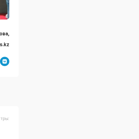
ова,
s.kz
тры:
Й