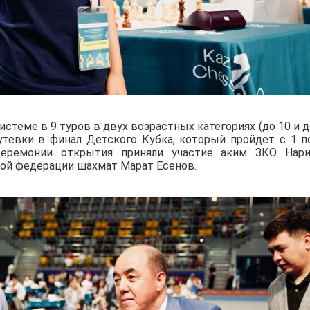
стеме в 9 туров в двух возрастных категориях (до 10 и д
путевки в финал Детского Кубка, который пройдет с 1 п
церемонии открытия приняли участие аким ЗКО Нар
кой федерации шахмат Марат Есенов.