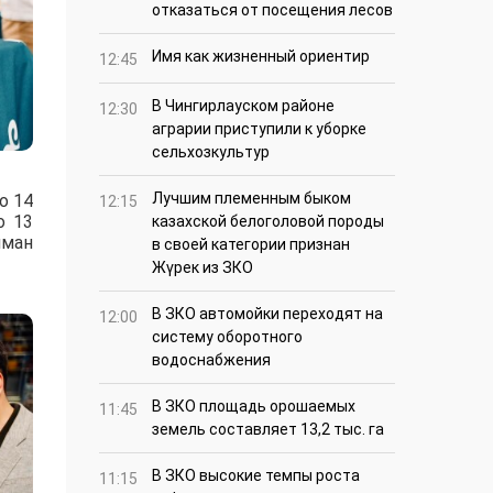
отказаться от посещения лесов
Имя как жизненный ориентир
12:45
В Чингирлауском районе
12:30
аграрии приступили к уборке
сельхозкультур
Лучшим племенным быком
о 14
12:15
о 13
казахской белоголовой породы
иман
в своей категории признан
Жүрек из ЗКО
В ЗКО автомойки переходят на
12:00
систему оборотного
водоснабжения
В ЗКО площадь орошаемых
11:45
земель составляет 13,2 тыс. га
В ЗКО высокие темпы роста
11:15