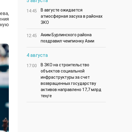
5 августа
В августе ожидается
14:45
ева,
атмосферная засуха в районах
ения
ЗКО
жную
Аким Бурлинского района
12:45
поздравил чемпионку Азии
4 августа
В ЗКО на строительство
17:00
объектов социальной
инфраструктуры за счет
возвращенных государству
активов направлено 17,7 млрд
теңге