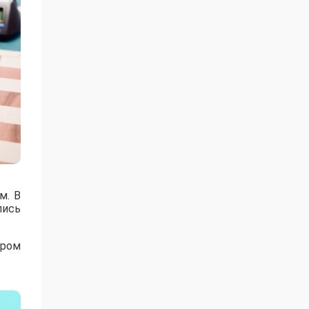
м. В
лись
ором