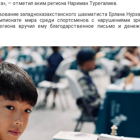
а», — отметил аким региона Нариман Турегалиев.
ование западноказахстанского шахматиста Ерлана Нурха
мпионате мира среди спортсменов с нарушениями зр
 региона вручил ему благодарственное письмо и дене