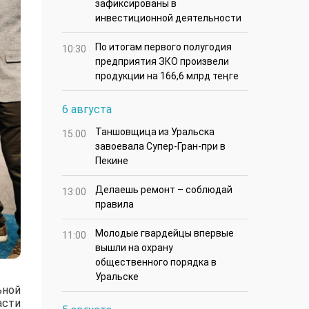
зафиксированы в
инвестиционной деятельности
По итогам первого полугодия
10:30
предприятия ЗКО произвели
продукции на 166,6 млрд теңге
6 августа
Таншовщица из Уральска
15:00
завоевала Супер-Гран-при в
Пекине
Делаешь ремонт – соблюдай
13:00
правила
Молодые гвардейцы впервые
11:00
вышли на охрану
общественного порядка в
Уральске
ьной
асти