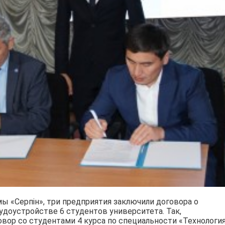
мы «Серпін», три предприятия заключили договора о
доустройстве 6 студентов университета. Так,
вор со студентами 4 курса по специальности «Технологи