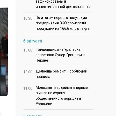
зафиксированы в
инвестиционной деятельности
По итогам первого полугодия
10:30
предприятия ЗКО произвели
продукции на 166,6 млрд теңге
6 августа
Таншовщица из Уральска
15:00
завоевала Супер-Гран-при в
Пекине
Делаешь ремонт – соблюдай
13:00
правила
Молодые гвардейцы впервые
11:00
вышли на охрану
общественного порядка в
Уральске
я