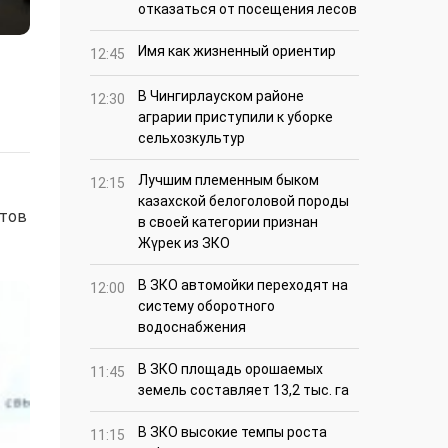
отказаться от посещения лесов
Имя как жизненный ориентир
12:45
В Чингирлауском районе
12:30
аграрии приступили к уборке
сельхозкультур
Лучшим племенным быком
12:15
казахской белоголовой породы
етов
в своей категории признан
Жүрек из ЗКО
В ЗКО автомойки переходят на
12:00
систему оборотного
водоснабжения
В ЗКО площадь орошаемых
11:45
земель составляет 13,2 тыс. га
В ЗКО высокие темпы роста
11:15