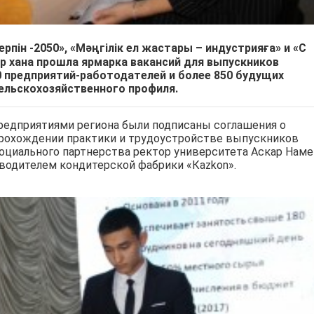
ерпін
-2050
», «Мәңгілік ел жастары – индустрияға» и
«С
 хана прошла ярмарка вакансий для выпускников
60 предприятий-работодателей и более 850 будущих
ельскохозяйственного профиля.
предприятиями региона были подписаны соглашения о
прохождении практики и трудоустройстве выпускников
оциального партнерства ректор университета Аскар Нам
водителем кондитерской фабрики «Каzkоn».