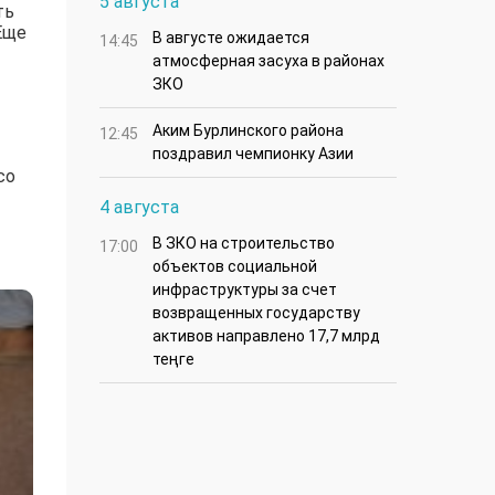
5 августа
ть
Еще
В августе ожидается
14:45
атмосферная засуха в районах
ЗКО
Аким Бурлинского района
12:45
поздравил чемпионку Азии
со
4 августа
В ЗКО на строительство
17:00
объектов социальной
инфраструктуры за счет
возвращенных государству
активов направлено 17,7 млрд
теңге