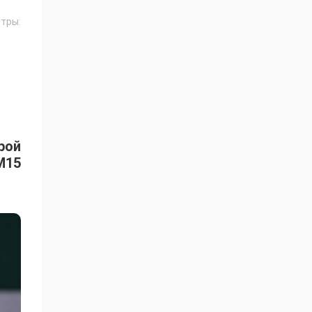
тры:
рой
M15