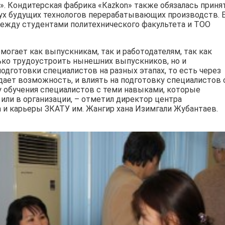
. Кондитерская фабрика «Каzkоn» также обязалась приня
вух будущих технологов перерабатывающих производств. 
между студентами политехнического факультета и ТОО
могает как выпускникам, так и работодателям, так как
ько трудоустроить нынешних выпускников, но и
одготовки специалистов на разных этапах, то есть через
 дает возможность, и влиять на подготовку специалистов 
у обучения специалистов с теми навыками, которые
или в организации, – отметил директор центра
 и карьеры ЗКАТУ им. Жангир хана Изимгали Жубантаев.