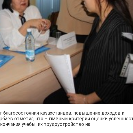
т благосостояния казахстанцев: повышение доходов и
арбаев отметил, что – главный критерий оценки успешнос
кончания учебы, их трудоустройство на