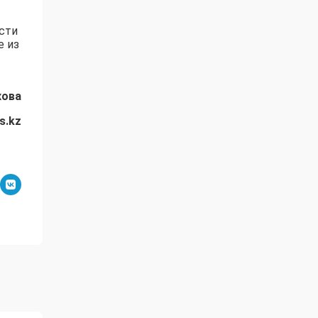
ости
е из
хова
s.kz