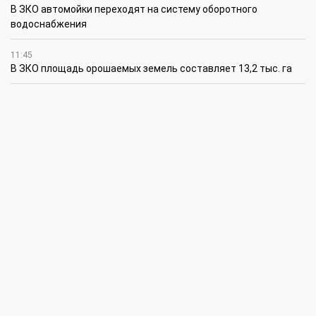
В ЗКО автомойки переходят на систему оборотного
водоснабжения
11:45
В ЗКО площадь орошаемых земель составляет 13,2 тыс. га
11:15
В ЗКО высокие темпы роста зафиксированы в
инвестиционной деятельности
10:30
По итогам первого полугодия предприятия ЗКО произвели
продукции на 166,6 млрд теңге
6 августа
15:00
Таншовщица из Уральска завоевала Супер-Гран-при в Пекине
13:00
Делаешь ремонт – соблюдай правила