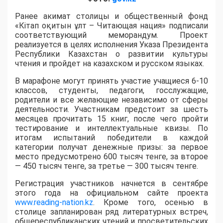
Ранее акимат столицы и общественный фонд
«Кітап оқитын ұлт – Читающая нация» подписали
соответствующий меморандум. Проект
реализуется в целях исполнения Указа Президента
Республики Казахстан о развитии культуры
чтения и пройдет на казахском и русском языках.
В марафоне могут принять участие учащиеся 6-10
классов, студенты, педагоги, госслужащие,
родители и все желающие независимо от сферы
деятельности. Участникам предстоит за шесть
месяцев прочитать 15 книг, после чего пройти
тестирование и интеллектуальные квизы. По
итогам испытаний победители в каждой
категории получат денежные призы: за первое
место предусмотрено 600 тысяч тенге, за второе
— 450 тысяч тенге, за третье — 300 тысяч тенге.
Регистрация участников начнется в сентябре
этого года на официальном сайте проекта
www.reading-nation.kz
. Кроме того, осенью в
столице запланирован ряд литературных встреч,
общереспубликанских чтений и просветительских