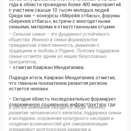
года в области проведено более 400 мероприятий
с участием свыше 10 тысяч молодых людей.
Среди них – конкурсы «Мерейлі отбасы», форумы
«Берекелі отбасы», встречи с многодетными
семьями, матерями и ответственными отцами.
– Сильная семья – это фундамент устойчивого
общества. Именно в семье формируются
гражданская ответственность, уважение к
традициям и любовь к Родине. Поэтому поддержка
семьи остается одним из наших безусловных
приоритетов,
– отметил Каиржан Мендигалиев.
Подводя итоги, Каиржан Мендигалиев отметил,
что главным показателем развития региона
остается человек.
– Сегодня область последовательно формирует
современную социальную инфраструктуру, где
в центре внимания находятся люди. Именно
развитие человеческого капитала, поддержка семьи
и молодежи, сохранение культурного наследия и
создание возможностей для самореализации
определяют долгосрочное развитие и