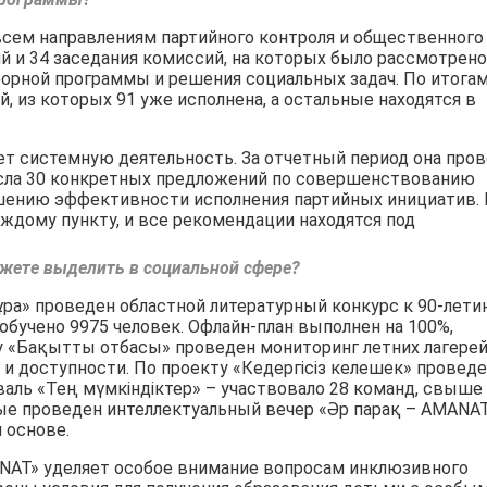
 всем направлениям партийного контроля и общественного
й и 34 заседания комиссий, на которых было рассмотрено
орной программы и решения социальных задач. По итога
 из которых 91 уже исполнена, а остальные находятся в
т системную деятельность. За отчетный период она пров
несла 30 конкретных предложений по совершенствованию
шению эффективности исполнения партийных инициатив.
ждому пункту, и все рекомендации находятся под
жете выделить в социальной сфере?
ұра» проведен областной литературный конкурс к 90-лет
бучено 9975 человек. Офлайн-план выполнен на 100%,
у «Бақытты отбасы» проведен мониторинг летних лагерей
 и доступности. По проекту «Кедергісіз келешек» провед
ль «Тең мүмкіндіктер» – участвовало 28 команд, свыше
ые проведен интеллектуальный вечер «Әр парақ – AMANAT
 основе.
NAT» уделяет особое внимание вопросам инклюзивного