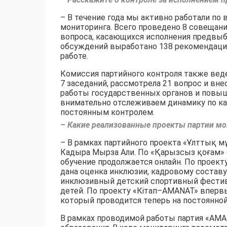
– В течение года мы активно работали по
мониторинга. Всего проведено 8 совещани
вопроса, касающихся исполнения предвыб
обсуждений выработано 138 рекомендаций,
работе.
Комиссия партийного контроля также веде
7 заседаний, рассмотрела 21 вопрос и в
работы государственных органов и повы
внимательно отслеживаем динамику по ка
постоянным контролем.
– Какие реализованные проекты партии мо
– В рамках партийного проекта «Ұлттық м
Кадыра Мырза Али. По «Қарызсыз қоғам» о
обучение продолжается онлайн. По проект
дана оценка инклюзии, кадровому составу
инклюзивный детский спортивный фестива
детей. По проекту «Кітап–AMANAT» вперв
который проводится теперь на постоянной
В рамках проводимой работы партия «AMA