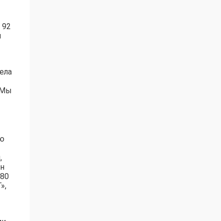
 92
м
ела
 Мы
ию
,
ен
 80
»,