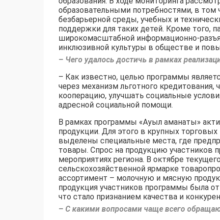
образования. В ходе мониторинга рассмот
образовательными потребностями, в том 
безбарьерной среды, учебных и техничес
поддержки для таких детей. Кроме того, 
широкомасштабной информационно-разъяс
инклюзивной культуры в обществе и пов
– Чего удалось достичь в рамках реализац
– Как известно, целью программы являет
через механизм льготного кредитования, 
кооперацию, улучшать социальные услови
адресной социальной помощи.
В рамках программы «Ауыл аманаты» акти
продукции. Для этого в крупных торговых
выделены специальные места, где предпр
товары. Спрос на продукцию участников 
мероприятиях региона. В октябре текущего
сельскохозяйственной ярмарке товаропр
ассортимент – молочную и мясную продукц
продукция участников программы была от
что стало признанием качества и конкур
– С какими вопросами чаще всего обраща