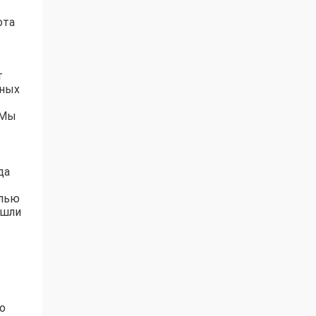
ота
т
нных
 Мы
да
елью
ошли
о