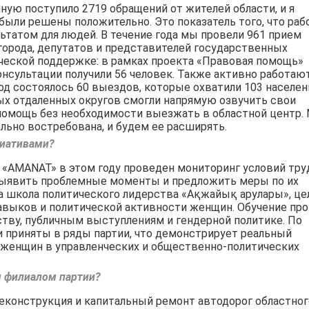
ную поступило 2719 обращений от жителей области, и я
были решены положительно. Это показатель того, что раб
льтатом для людей. В течение года мы провели 961 прием
 города, депутатов и представителей государственных
ческой поддержке: в рамках проекта «Правовая помощь»
онсультации получили 56 человек. Также активно работаю
д состоялось 60 выездов, которые охватили 103 населе
ых отдаленных округов смогли напрямую озвучить свои
помощь без необходимости выезжать в областной центр.
льно востребована, и будем ее расширять.
циативами?
 «AMANAT» в этом году проведен мониторинг условий тру
 выявить проблемные моменты и предложить меры по их
на школа политического лидерства «Ақжайық арулары», ц
навыков и политической активности женщин. Обучение пр
рству, публичным выступлениям и гендерной политике. По
приняты в ряды партии, что демонстрирует реальный
 женщин в управленческих и общественно-политических
м филиалом партии?
реконструкция и капитальный ремонт автодорог областног