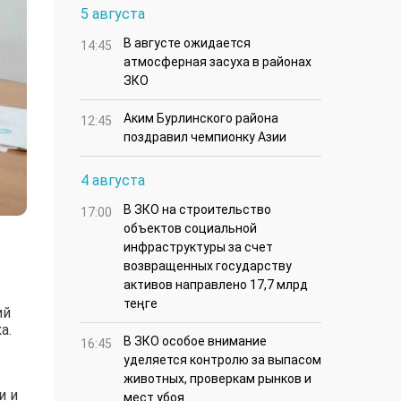
5 августа
В августе ожидается
14:45
атмосферная засуха в районах
ЗКО
Аким Бурлинского района
12:45
поздравил чемпионку Азии
4 августа
В ЗКО на строительство
17:00
объектов социальной
инфраструктуры за счет
возвращенных государству
активов направлено 17,7 млрд
теңге
ий
а.
В ЗКО особое внимание
16:45
уделяется контролю за выпасом
животных, проверкам рынков и
и и
мест убоя