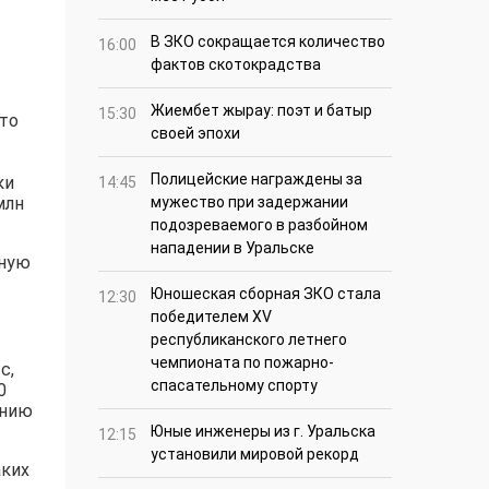
В ЗКО сокращается количество
16:00
фактов скотокрадства
Жиембет жырау: поэт и батыр
15:30
что
своей эпохи
Полицейские награждены за
ки
14:45
млн
мужество при задержании
подозреваемого в разбойном
нападении в Уральске
мную
Юношеская сборная ЗКО стала
12:30
победителем XV
республиканского летнего
чемпионата по пожарно-
с,
спасательному спорту
0
анию
Юные инженеры из г. Уральска
12:15
установили мировой рекорд
аких