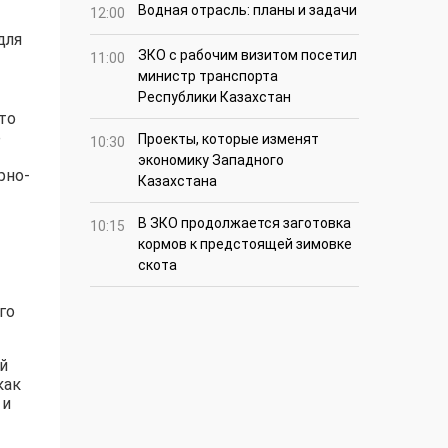
Водная отрасль: планы и задачи
12:00
для
ЗКО с рабочим визитом посетил
11:00
министр транспорта
Республики Казахстан
то
е
Проекты, которые изменят
10:30
экономику Западного
рно-
Казахстана
В ЗКО продолжается заготовка
10:15
кормов к предстоящей зимовке
скота
го
й
как
 и