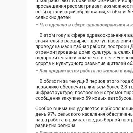
школ работают в обычном режиме, и вопр
просвещения рассматривает возможность
сети организаций образования, чтобы изб
сельских детей.
– Что сделано в сфере здравоохранения и 
– В этом году в сфере здравоохранения в
значительно расширяет доступ населения
проведена масштабная работа: построен Д
отремонтированы дома культуры в селах Б
оздоровительный комплекс в селе Есенса
спорта и культурного развития жителей об
– Как продвигается работа по жилью и инф
– В области за текущий период этого год
позволило обеспечить жильем более 2,8 
инфраструктуре: построено и отремонтиро
сообщения закуплено 59 новых автобусов.
Особое внимание уделяется и обеспечени
день 97% сельского населения обеспечены
наша работа в рамках предвыборной прог
развитие региона.
– Расскажите о контроле за исполнением 