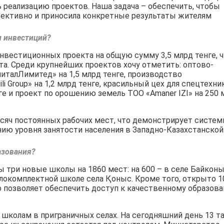
 реализацию проектов. Наша задача – обеспечить, чтобы
ективно и приносила конкретные результаты жителям
и инвестиций?
инвестиционных проекта на общую сумму 3,5 млрд тенге, 
та. Среди крупнейших проектов хочу отметить: оптово-
талЛимитед» на 1,5 млрд тенге, производство
i Group» на 1,2 млрд тенге, красильный цех для спецтехни
е и проект по орошению земель ТОО «Amaner IZI» на 250 
тысяч постоянных рабочих мест, что демонстрирует систе
ию уровня занятости населения в Западно-Казахстанской
азования?
ы три новые школы на 1860 мест: на 600 – в селе Байконы
малокомплектной школе села Қоныс. Кроме того, открыто 1
о позволяет обеспечить доступ к качественному образов
школам в приграничных селах. На сегодняшний день 13 т