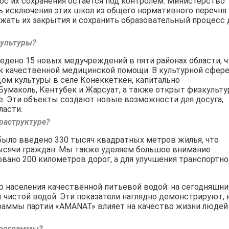
ос их сохранения остается под контролем. Министерство
 исключения этих школ из общего нормативного перечня
ежать их закрытия и сохранить образовательный процесс 
культуры?
ведено 15 новых медучреждений в пяти районах области, ч
 к качественной медицинской помощи. В культурной сфер
ом культуры в селе Конеккеткен, капитально
умаколь, Кентубек и Жарсуат, а также открыт физкульту
е. Эти объекты создают новые возможности для досуга,
ласти.
раструктуре?
а было введено 330 тысяч квадратных метров жилья, что
тысячи граждан. Мы также уделяем большое внимание
вано 200 километров дорог, а для улучшения транспортно
ю населения качественной питьевой водой: на сегодняшни
 чистой водой. Эти показатели наглядно демонстрируют, 
раммы партии «AMANAT» влияет на качество жизни людей
программы?