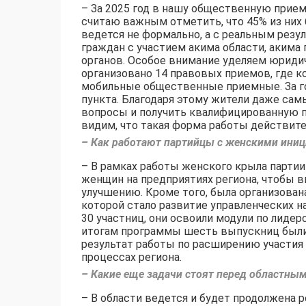
– За 2025 год в нашу общественную прием
считаю важным отметить, что 45% из них 
ведется не формально, а с реальным резу
граждан с участием акима области, акима
органов. Особое внимание уделяем юриди
организовано 14 правовых приемов, где к
мобильные общественные приемные. За го
пункта. Благодаря этому жители даже сам
вопросы и получить квалифицированную 
видим, что такая форма работы действите
– Как работают партийцы с женскими ини
– В рамках работы женского крыла партии
женщин на предприятиях региона, чтобы
улучшению. Кроме того, была организова
которой стало развитие управленческих 
30 участниц, они освоили модули по лиде
итогам программы шесть выпускниц были 
результат работы по расширению участия
процессах региона.
– Какие еще задачи стоят перед областны
– В области ведется и будет продолжена 