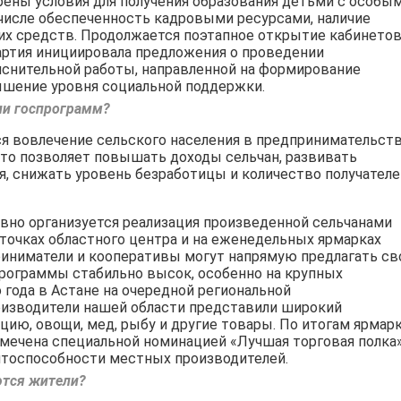
рены условия для получения образования детьми с особы
числе обеспеченность кадровыми ресурсами, наличие
ких средств. Продолжается поэтапное открытие кабинето
партия инициировала предложения о проведении
нительной работы, направленной на формирование
ышение уровня социальной поддержки.
ии госпрограмм?
ся вовлечение сельского населения в предпринимательст
что позволяет повышать доходы сельчан, развивать
я, снижать уровень безработицы и количество получателе
вно организуется реализация произведенной сельчанами
 точках областного центра и на еженедельных ярмарках
иниматели и кооперативы могут напрямую предлагать св
программы стабильно высок, особенно на крупных
 года в Астане на очередной региональной
оизводители нашей области представили широкий
ию, овощи, мед, рыбу и другие товары. По итогам ярмар
мечена специальной номинацией «Лучшая торговая полка»
ентоспособности местных производителей.
ются жители?