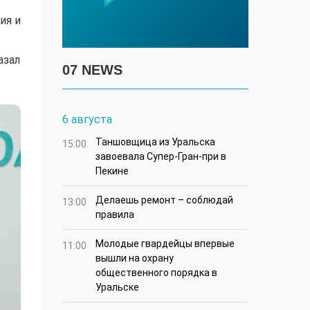
ия и
азал
07 NEWS
6 августа
Таншовщица из Уральска
15:00
завоевала Супер-Гран-при в
Пекине
Делаешь ремонт – соблюдай
13:00
правила
Молодые гвардейцы впервые
11:00
вышли на охрану
общественного порядка в
Уральске