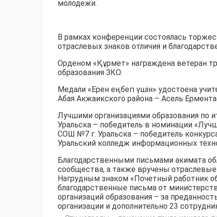
молодежи.
В рамках конференции состоялась торжес
отраслевых знаков отличия и благодарств
Орденом «Құрмет» награждена ветеран тр
образования ЗКО.
Медали «Ерен еңбегі үшін» удостоена учи
Абая Акжаикского района – Асель Ермента
Лучшими организациями образования по ит
Уральска – победитель в номинации «Лучши
СОШ №7 г. Уральска – победитель конкурса
Уральский колледж информационных технол
Благодарственными письмами акимата обл
сообщества, а также вручены отраслевые 
Нагрудным знаком «Почетный работник обр
благодарственные письма от министерства
организаций образования – за преданност
организации и дополнительно 23 сотрудник