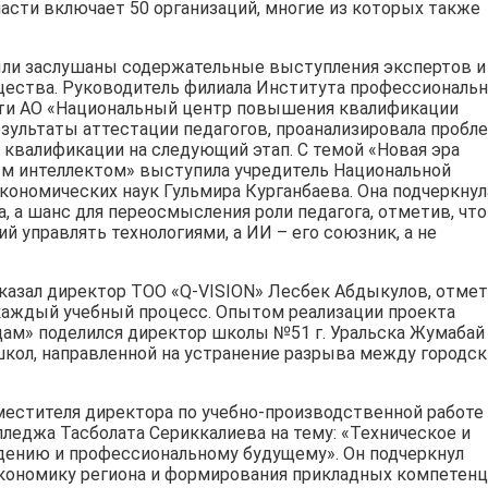
асти включает 50 организаций, многие из которых также
ыли заслушаны содержательные выступления экспертов и
ества. Руководитель филиала Института профессиональн
сти АО «Национальный центр повышения квалификации
езультаты аттестации педагогов, проанализировала пробл
 квалификации на следующий этап. С темой «Новая эра
ым интеллектом» выступила учредитель Национальной
кономических наук Гульмира Курганбаева. Она подчеркнул
, а шанс для переосмысления роли педагога, отметив, что
й управлять технологиями, а ИИ – его союзник, а не
казал директор ТОО «Q-VISION» Лесбек Абдыкулов, отме
каждый учебный процесс. Опытом реализации проекта
дам» поделился директор школы №51 г. Уральска Жумабай
школ, направленной на устранение разрыва между городс
естителя директора по учебно-производственной работе
леджа Тасболата Сериккалиева на тему: «Техническое и
идению и профессиональному будущему». Он подчеркнул
кономику региона и формирования прикладных компетенц