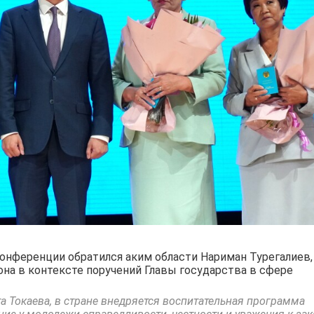
онференции обратился аким области Нариман Турегалиев,
на в контексте поручений Главы государства в сфере
 Токаева, в стране внедряется воспитательная программа