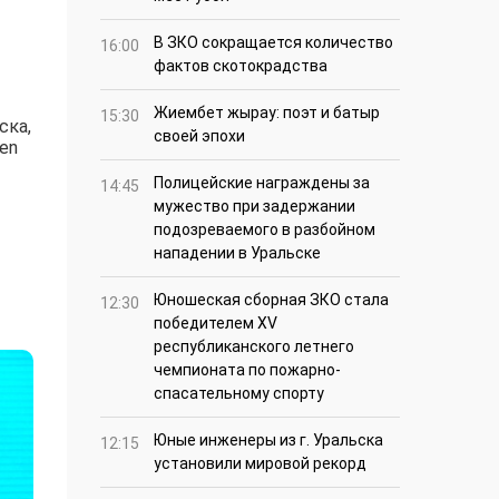
В ЗКО сокращается количество
16:00
фактов скотокрадства
Жиембет жырау: поэт и батыр
15:30
ска,
своей эпохи
en
Полицейские награждены за
14:45
мужество при задержании
подозреваемого в разбойном
нападении в Уральске
Юношеская сборная ЗКО стала
12:30
победителем XV
республиканского летнего
чемпионата по пожарно-
спасательному спорту
Юные инженеры из г. Уральска
12:15
установили мировой рекорд