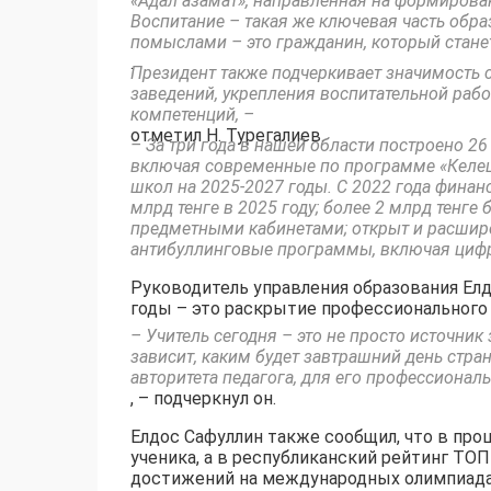
«Адал азамат», направленная на формирован
Воспитание – такая же ключевая часть обра
помыслами – это гражданин, который стане
.
Президент также подчеркивает значимость 
заведений, укрепления воспитательной раб
компетенций, –
отметил Н. Турегалиев.
– За три года в нашей области построено 26
включая современные по программе «Келеш
школ на 2025-2027 годы. С 2022 года финан
млрд тенге в 2025 году; более 2 млрд тенг
предметными кабинетами; открыт и расшир
антибуллинговые программы, включая цифро
Руководитель управления образования Елд
годы – это раскрытие профессионального 
– Учитель сегодня – это не просто источник 
зависит, каким будет завтрашний день стран
авторитета педагога, для его профессионал
, – подчеркнул он.
Елдос Сафуллин также сообщил, что в про
ученика, а в республиканский рейтинг ТО
достижений на международных олимпиадах 