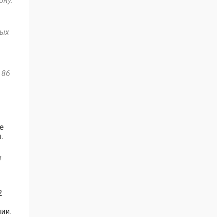
ону.
ных
 86
е
.
и
2
ии.