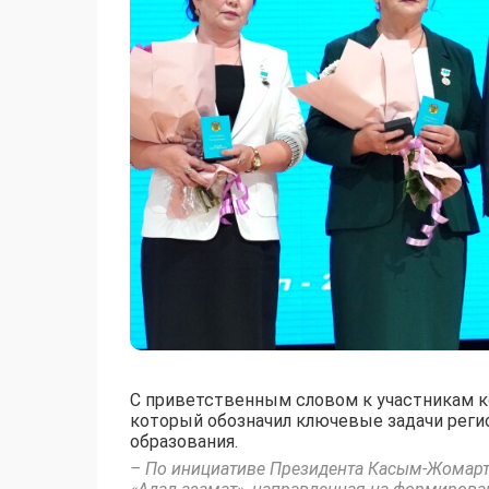
С приветственным словом к участникам к
который обозначил ключевые задачи регио
образования.
– По инициативе Президента Касым-Жомарта