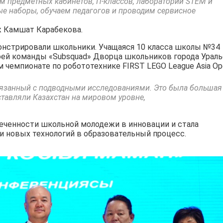
предметных кабинетов, IT-классов, лабораторий STEM и
ые наборы, обучаем педагогов и проводим сервисное
аж Камшат Карабекова.
онстрировали школьники. Учащаяся 10 класса школы №34
оей команды «Subsquad» Дворца школьников города Ураль
м чемпионате по робототехнике FIRST LEGO League Asia Op
вязанный с подводными исследованиями. Это была большая
ставляли Казахстан на мировом уровне,
еченности школьной молодежи в инновации и стала
 новых технологий в образовательный процесс.