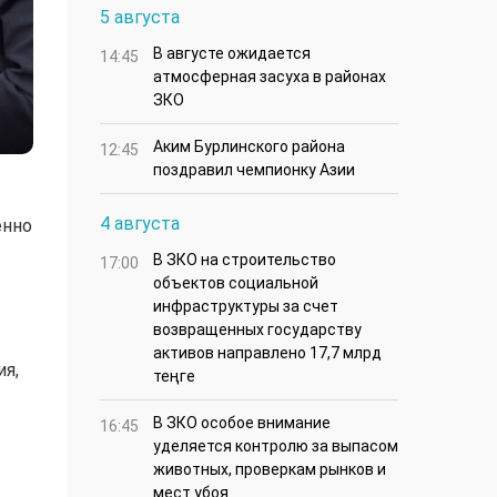
5 августа
В августе ожидается
14:45
атмосферная засуха в районах
ЗКО
Аким Бурлинского района
12:45
поздравил чемпионку Азии
4 августа
енно
В ЗКО на строительство
17:00
объектов социальной
инфраструктуры за счет
возвращенных государству
активов направлено 17,7 млрд
ия,
теңге
В ЗКО особое внимание
16:45
уделяется контролю за выпасом
животных, проверкам рынков и
мест убоя