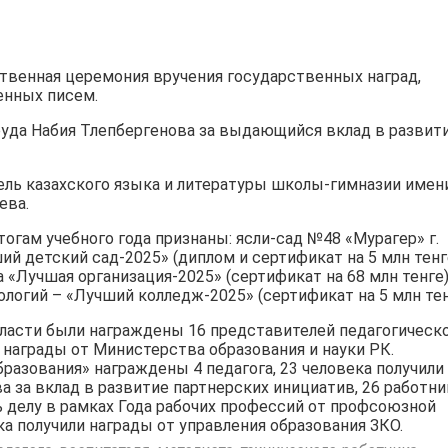
твенная церемония вручения государственных наград,
енных писем.
уда Набия Тлепбергенова за выдающийся вклад в развит
тель казахского языка и литературы школы-гимназии имен
ева.
огам учебного года признаны: ясли-сад №48 «Мурагер» г.
й детский сад-2025» (диплом и сертификат на 5 млн тенге
 «Лучшая организация-2025» (сертификат на 68 млн тенге)
огий – «Лучший колледж-2025» (сертификат на 5 млн тен
асти были награждены 16 представителей педагогическ
награды от Министерства образования и науки РК.
азования» награждены 4 педагога, 23 человека получили
 за вклад в развитие партнерских инициатив, 26 работн
ь делу в рамках Года рабочих профессий от профсоюзной
а получили награды от управления образования ЗКО.