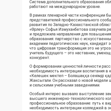
Система дополнительного образования обл
работают на международном уровне.
В рамках пленарной части конференции б
представителей профессионального сообщ
развития по Западно-Казахстанской обла
«Өрлеу» Софья Измуханбетова озвучила р
и предложила направления для повышения
образования: партнерство с искусственн
академии педагогических наук, кандидат э
что цифровая трансформация это не угроза
учитель будущего – это наставник, умеющи
конкурент.
О формировании ценностей личности расс
необходимость интеграции воспитания в 
«Келешек мектеп – Болашаққа сенімді қа
Жаксыгали. Он рассказал о новой модели 
и сельскими учебными заведениями.
Особый интерес вызвало выступление зам
высшего инженерно-технологического кол
профессиональное образование: путь к в
необходимость интеграции колледжей в э