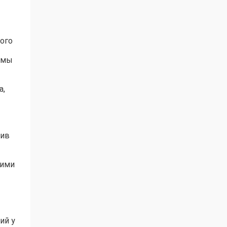
ого
емы
а,
тив
кими
ий у