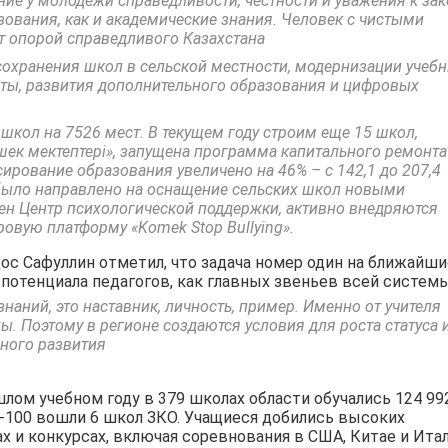
ие у молодежи справедливости, честности и уважения к зак
зования, как и академические знания. Человек с чистыми
т опорой справедливого Казахстана
сохранения школ в сельской местности, модернизации учеб
оты, развития дополнительного образования и цифровых
 школ на 7526 мест. В текущем году строим еще 15 школ,
ек мектептері», запущена программа капитального ремонта
сирование образования увеличено на 46% – с 142,1 до 207,4
е было направлено на оснащение сельских школ новыми
ен Центр психологической поддержки, активно внедряются
вую платформу «Komek Stop Bullying».
ос Сафуллин отметил, что задача номер один на ближайши
потенциала педагогов, как главных звеньев всей системы
знаний, это наставник, личность, пример. Именно от учителя
ы. Поэтому в регионе создаются условия для роста статуса 
ьного развития
шлом учебном году в 379 школах области обучались 124 99
П-100 вошли 6 школ ЗКО. Учащиеся добились высоких
и конкурсах, включая соревнования в США, Китае и Итал