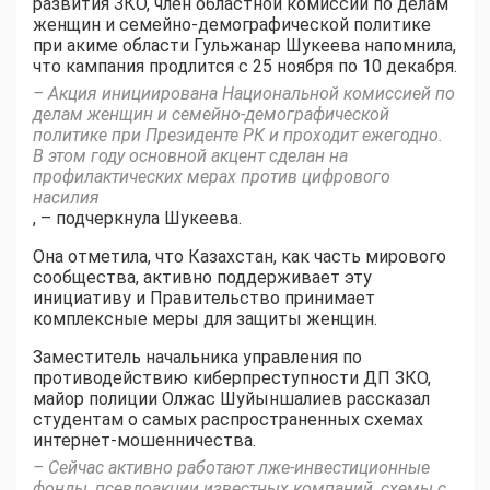
развития ЗКО, член областной комиссии по делам
женщин и семейно-демографической политике
при акиме области Гульжанар Шукеева напомнила,
что кампания продлится с 25 ноября по 10 декабря.
– Акция инициирована Национальной комиссией по
делам женщин и семейно-демографической
политике при Президенте РК и проходит ежегодно.
В этом году основной акцент сделан на
профилактических мерах против цифрового
насилия
, – подчеркнула Шукеева.
Она отметила, что Казахстан, как часть мирового
сообщества, активно поддерживает эту
инициативу и Правительство принимает
комплексные меры для защиты женщин.
Заместитель начальника управления по
противодействию киберпреступности ДП ЗКО,
майор полиции Олжас Шуйыншалиев рассказал
студентам о самых распространенных схемах
интернет-мошенничества.
– Сейчас активно работают лже-инвестиционные
фонды, псевдоакции известных компаний, схемы с