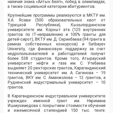
наличия знака «Алтын белгі», побед в олимпиадах,
а также социальной категории абитуриентов.
​Крупнейшие программы реализуются в МКТУ им.
Х.А. Ясави (500 образовательных квот от
Турецкой Республики), Кызылординском
университете им. Коркыт ата (125 внутренних
грантов по IT-направлению и 100% гранты для
детей-сирот), ВКТУ им. Д. Серикбаева (94 гранта в
рамках собственных конкурсов) и Satbayev
University, где финансовую поддержку за счет
недропользователей и работодателей получат
более 538 студентов. Кроме того, Атырауский
университет нефти и газа им. С. Утебаева
выделяет 20 ректорских грантов, Карагандинский
технический университет им. А. Сагинова – 19
грантов, ВКУ им. С. Аманжолова – 12 грантов, а
Рудненский индустриальный университет – 10
грантов.
​В Карагандинском индустриальном университете
учрежден именной грант им. Наримана
Ишмухамедова с покрытием стоимости обучения
и ежемесячной стипендией 150 тыс. тенге.