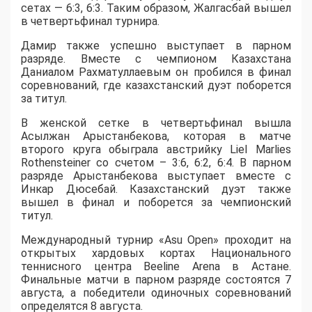
сетах — 6:3, 6:3. Таким образом, Жалгасбай вышел
в четвертьфинал турнира.
Дамир также успешно выступает в парном
разряде. Вместе с чемпионом Казахстана
Даниалом Рахматуллаевым он пробился в финал
соревнований, где казахстанский дуэт поборется
за титул.
В женской сетке в четвертьфинал вышла
Асылжан Арыстанбекова, которая в матче
второго круга обыграла австрийку Liel Marlies
Rothensteiner со счетом – 3:6, 6:2, 6:4. В парном
разряде Арыстанбекова выступает вместе с
Инкар Дюсебай. Казахстанский дуэт также
вышел в финал и поборется за чемпионский
титул.
Международный турнир «Asu Open» проходит на
открытых хардовых кортах Национального
теннисного центра Beeline Arena в Астане.
Финальные матчи в парном разряде состоятся 7
августа, а победители одиночных соревнований
определятся 8 августа.