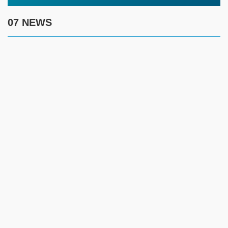
07 NEWS
7 августа
17:30
Полиция предупреждает граждан о новой схеме
телефонного мошенничества
17:00
Создание безопасности детей летом требует комплексного
контроля за ключевыми рисками
14:45
Жителям ЗКО рекомендуют соблюдать введенные
ограничения и временно отказаться от посещения лесов
12:45
Имя как жизненный ориентир