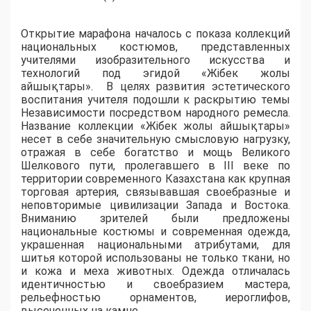
Открытие марафона началось с показа коллекций
национальных костюмов, представленных
учителями изобразительного искусства и
технологий под эгидой «Жібек жолы
айшықтары». В целях развития эстетического
воспитания учителя подошли к раскрытию темы
Независимости посредством народного ремесла.
Название коллекции «Жібек жолы айшықтары»
несет в себе значительную смысловую нагрузку,
отражая в себе богатство и мощь Великого
Шелкового пути, пролегавшего в III веке по
территории современного Казахстана как крупная
торговая артерия, связывавшая своебразные и
неповторимые цивилизации Запада и Востока.
Вниманию зрителей были предложены
национальные костюмы и современная одежда,
украшенная национальными атрибутами, для
шитья которой использованы не только ткани, но
и кожа и меха животных. Одежда отличалась
идентичностью и своебразием мастера,
рельефностью орнаментов, иероглифов,
высеченных на камне.