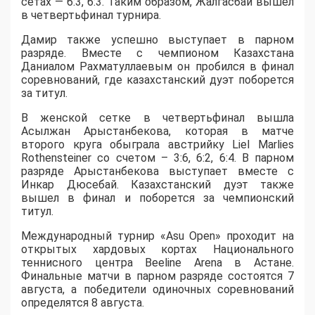
сетах — 6:3, 6:3. Таким образом, Жалгасбай вышел
в четвертьфинал турнира.
Дамир также успешно выступает в парном
разряде. Вместе с чемпионом Казахстана
Даниалом Рахматуллаевым он пробился в финал
соревнований, где казахстанский дуэт поборется
за титул.
В женской сетке в четвертьфинал вышла
Асылжан Арыстанбекова, которая в матче
второго круга обыграла австрийку Liel Marlies
Rothensteiner со счетом – 3:6, 6:2, 6:4. В парном
разряде Арыстанбекова выступает вместе с
Инкар Дюсебай. Казахстанский дуэт также
вышел в финал и поборется за чемпионский
титул.
Международный турнир «Asu Open» проходит на
открытых хардовых кортах Национального
теннисного центра Beeline Arena в Астане.
Финальные матчи в парном разряде состоятся 7
августа, а победители одиночных соревнований
определятся 8 августа.