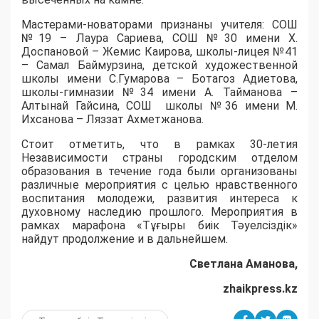
Мастерами-новаторами признаны учителя: СОШ
№19 – Лаура Сариева, СОШ №30 имени Х.
Доспановой – Жемис Каирова, школы-лицея №41
– Самал Баймурзина, детской художественной
школы имени С.Гумарова – Ботагоз Адиетова,
школы-гимназии №34 имени А. Тайманова –
Алтынай Гайсина, СОШ школы №36 имени М.
Ихсанова – Ляззат Ахметжанова.
Стоит отметить, что в рамках 30-летия
Независимости страны городским отделом
образования в течение года были организованы
различные мероприятия с целью нравственного
воспитания молодежи, развития интереса к
духовному наследию прошлого. Мероприятия в
рамках марафона «Тұғыры биік Тәуелсіздік»
найдут продолжение и в дальнейшем.
Светлана Аманова,
zhaikpress.kz