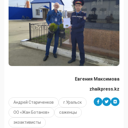
Евгения Максимова
zhaikpress.kz
Андрей Стариченков
г.Уральск
ОО «Жан Ботанов»
саженцы
экоактивисты