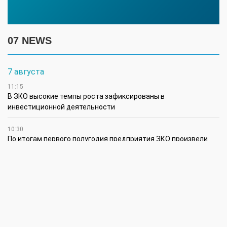
07 NEWS
7 августа
11:15
В ЗКО высокие темпы роста зафиксированы в
инвестиционной деятельности
10:30
По итогам первого полугодия предприятия ЗКО произвели
продукции на 166,6 млрд теңге
6 августа
15:00
Таншовщица из Уральска завоевала Супер-Гран-при в Пекине
13:00