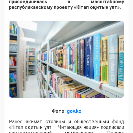
присоединилась к масштабному
республиканскому проекту «Кітап оқитын ұлт».
Фото:
gov.kz
Ранее акимат столицы и общественный фонд
«Кітап оқитын ұлт – Читающая нация» подписали
соответствующий меморандум. Проект