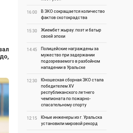
В ЗКО сокращается количество
16:00
фактов скотокрадства
Жиембет жырау: поэт и батыр
15:30
своей эпохи
вал
Полицейские награждены за
14:45
мужество при задержании
до,
подозреваемого в разбойном
нападении в Уральске
Юношеская сборная ЗКО стала
12:30
победителем XV
республиканского летнего
чемпионата по пожарно-
спасательному спорту
Юные инженеры из г. Уральска
12:15
установили мировой рекорд