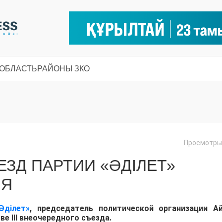
 ОБЛАСТЬ
РАЙОНЫ ЗКО
Просмотры:
ЗД ПАРТИИ «ӘДІЛЕТ»
ЛЯ
Әділет»
, председатель политической организации А
е III внеочередного съезда.