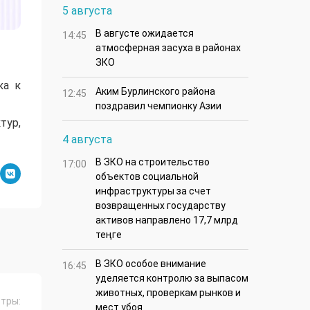
5 августа
В августе ожидается
14:45
атмосферная засуха в районах
ЗКО
ка к
Аким Бурлинского района
12:45
поздравил чемпионку Азии
тур,
4 августа
В ЗКО на строительство
17:00
объектов социальной
инфраструктуры за счет
возвращенных государству
активов направлено 17,7 млрд
теңге
В ЗКО особое внимание
16:45
уделяется контролю за выпасом
животных, проверкам рынков и
тры:
мест убоя