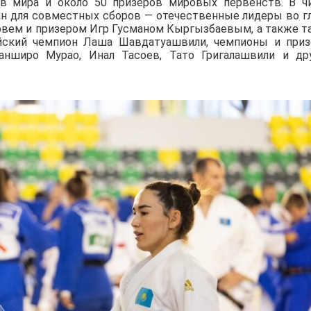
ов мира и около 50 призеров мировых первенств. В ч
ан для совместных сборов — отечественные лидеры во г
вем и призером Игр Гусманом Кыргызбаевым, а также т
йский чемпион Лаша Шавдатуашвили, чемпионы и при
нширо Мурао, Инал Тасоев, Тато Григалашвили и др