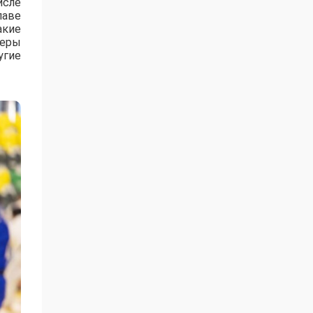
исле
лаве
акие
зеры
угие