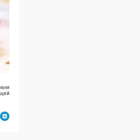
овня
ущей