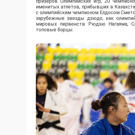
призеров Олимпийских игр, 20 чемпион
именитых атлетов, прибывших в Казахст
с олимпийским чемпионом Елдосом Смето
зарубежные звезды дзюдо, как олимпи
мировых первенств Рюдзю Нагаяма, Са
топовые борцы.