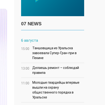
07 NEWS
6 августа
Таншовщица из Уральска
15:00
завоевала Супер-Гран-при в
Пекине
Делаешь ремонт – соблюдай
13:00
правила
Молодые гвардейцы впервые
11:00
вышли на охрану
общественного порядка в
Уральске