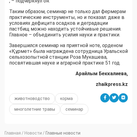
, – подчеркнул он.
Таким образом, семинар не только дал фермерам
практические инструменты, но и показал: даже в
условиях дефицита осадков и деградации
пастбищ можно находить устойчивые решения.
Главное – объединить усилия науки и практики.
Завершился семинар на приятной ноте, орденом
«Құрмет» была награждена сотрудница Уральской
сельхозопытной станции Роза Мукашева,
посвятившая науке и аграрной практике 51 год.
Арайлым Беккалиева,
zhaikpress.kz
животноводство
корма
многолетние травы
семинар
Главная
/
Новости
/
Главные новости