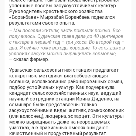
успешные посевы засухоустойчивых культур.
Руководитель крестьянского хозяйства
«Боранбаев» Мырзабай Боранбаев поделился
результатами своего опыта.
– Мы посеяли житняк, часть покрыли рожью. Все
получилось. Суданская трава дала до 40 центнеров
с гектара в первый год – три укоса. Во второй год –
два. И сейчас тоже всходы хорошие. То есть, даже в
условиях засухи можно выращивать кормовые,
– сказал фермер.
Уральская сельхозопытная станция предлагает
конкретные методики: влагосберегающая
вспашка, использование районированных семян,
подбор устойчивых культур. Как подчеркнула
кандидат сельскохозяйственных наук, ведущий
научный сотрудник станции Ирина Диденко, на
семинаре были представлены только
засухоустойчивые виды: житняк, ломкоколосник
(или волоснец), люцерна, эспарцет. Эти культуры
можно выращивать даже на неорошаемых
участках, а в правильных смесях они дают
качественный и продуктивный результат.