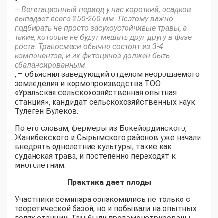
– Вегетационный период у нас короткий, осадков
выпадает всего 250-260 мм. Поэтому важно
подбирать не просто засухоустойчивые травы, а
такие, которые не будут мешать друг другу в фазе
роста. Травосмеси обычно состоят из 3-4
компонентов, и их фитоциноз должен быть
сбалансированным
, – объяснил заведующий отделом неорошаемого
земледелия и кормопроизводства ТОО
«Уральская сельскохозяйственная опытная
станция», кандидат сельскохозяйственных наук
Тулеген Булеков.
По его словам, фермеры из Бокейординского,
Жанибекского и Сырымского районов уже начали
внедрять однолетние культуры, такие как
суданская трава, и постепенно переходят к
многолетним.
Практика дает плоды
Участники семинара ознакомились не только с
теоретической базой, но и побывали на опытных
полях станции. Там были продемонстрированы