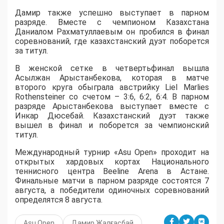
Дамир также успешно выступает в парном
разряде. Вместе с чемпионом Казахстана
Даниалом Рахматуллаевым он пробился в финал
соревнований, где казахстанский дуэт поборется
за титул.
В женской сетке в четвертьфинал вышла
Асылжан Арыстанбекова, которая в матче
второго круга обыграла австрийку Liel Marlies
Rothensteiner со счетом – 3:6, 6:2, 6:4. В парном
разряде Арыстанбекова выступает вместе с
Инкар Дюсебай. Казахстанский дуэт также
вышел в финал и поборется за чемпионский
титул.
Международный турнир «Asu Open» проходит на
открытых хардовых кортах Национального
теннисного центра Beeline Arena в Астане.
Финальные матчи в парном разряде состоятся 7
августа, а победители одиночных соревнований
определятся 8 августа.
Asu Open
Дамир Жалғасбай