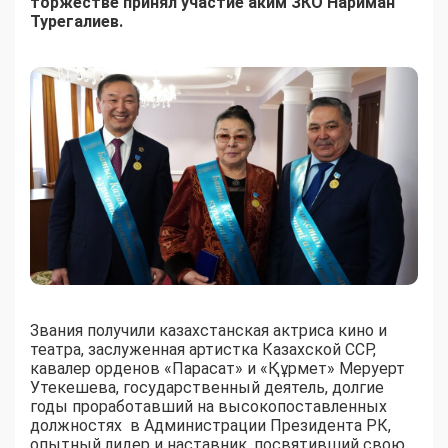
торжестве принял участие аким ЗКО Нариман
Турегалиев.
Звания получили казахстанская актриса кино и
театра, заслуженная артистка Казахской ССР,
кавалер орденов «Парасат» и «Құрмет» Меруерт
Утекешева, государственный деятель, долгие
годы проработавший на высокопоставленных
должностях в Администрации Президента РК,
опытный лидер и наставник, посвятивший свою