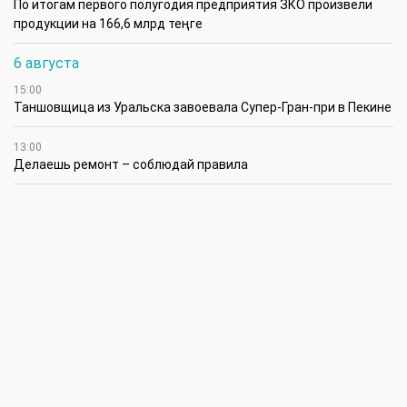
По итогам первого полугодия предприятия ЗКО произвели
продукции на 166,6 млрд теңге
6 августа
15:00
Таншовщица из Уральска завоевала Супер-Гран-при в Пекине
13:00
Делаешь ремонт – соблюдай правила
11:00
Молодые гвардейцы впервые вышли на охрану
общественного порядка в Уральске
5 августа
14:45
В августе ожидается атмосферная засуха в районах ЗКО
12:45
Аким Бурлинского района поздравил чемпионку Азии