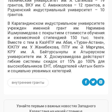
технический университет им. А. Сагинова – 19
грантов, ВКУ им. С. Аманжолова – 12 грантов, а
Рудненский индустриальный университет – 10
грантов.
​В Карагандинском индустриальном университете
учрежден именной грант им. Наримана
Ишмухамедова с покрытием стоимости обучения
и ежемесячной стипендией 150 тыс. тенге.
Вместе с тем в КазНПУ им. Абая, «Туран-Астана»,
ЮКПУ им. У. Жанибекова, ППУ им. Ә. Марғұлан,
КРУ им. А. Байтурсынулы и Атырауском
университете им. Х. Досмухамедова действуют
гибкие системы скидок от 15% до 100% для
высокобальников ЕНТ, обладателей «Алтын белгі»
и социально уязвимых категорий.
внутренние гранты
Узнайте первым о важных новостях Западного
Казахстана на нашей странице