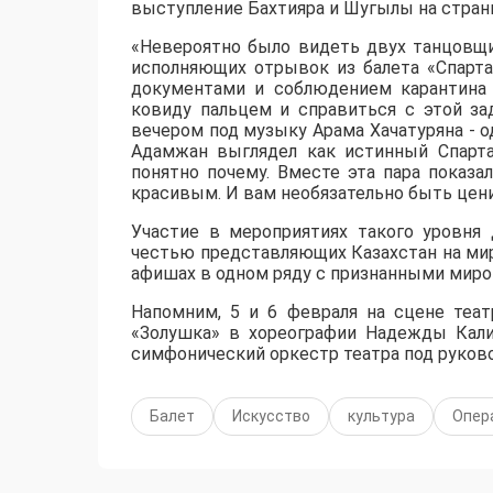
выступление Бахтияра и Шугылы на страниц
«Невероятно было видеть двух танцовщи
исполняющих отрывок из балета «Спарта
документами и соблюдением карантина 
ковиду пальцем и справиться с этой за
вечером под музыку Арама Хачатуряна - о
Адамжан выглядел как истинный Спартак
понятно почему. Вместе эта пара показ
красивым. И вам необязательно быть цени
Участие в мероприятиях такого уровня 
честью представляющих Казахстан на миро
афишах в одном ряду с признанными миро
Напомним, 5 и 6 февраля на сцене теат
«Золушка» в хореографии Надежды Кали
симфонический оркестр театра под руков
Балет
Искусство
культура
Опер