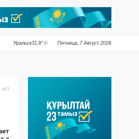
Уральск
31.8°
Пятница, 7 Август 2026
 497
ает
а с