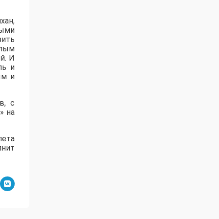
хан,
мыми
зить
шлым
й. И
ль и
ым и
в, с
» на
лета
лнит