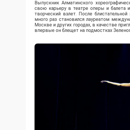
Выпускник Алматинского хореографическ
свою карьеру в театре оперы и балета и
творческий взлет. После блистательной
много раз становился лауреатом междун
Москве и других городах, в качестве при
впервые он блещет на подмостках Зеленог