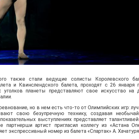
орого также стали ведущие солисты Королевского ба
алета и Квинслендского балета, проходят с 26 января 
х уголков планеты представляют свое искусство на 
алии.
оревнование, но в нем есть что-то от Олимпийских игр: лу
вают свою безупречную технику, создавая необыча
х показательных выступлениях представляет талантливе
е партнерши артист пригласил коллегу из «Астана Оп
ет экспрессивный номер из балета «Спартак» А. Хачатуря