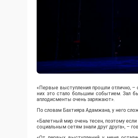
«Первые выступления прошли отлично, – о
них это стало большим событием. Зал б
аплодисменты очень заряжают».
По словам Бахтияра Адамжана, у него сло
«Балетный мир очень тесен, поэтому если
социальным сетям знали друг друга», – гов
«От первых выступлений у меня остали