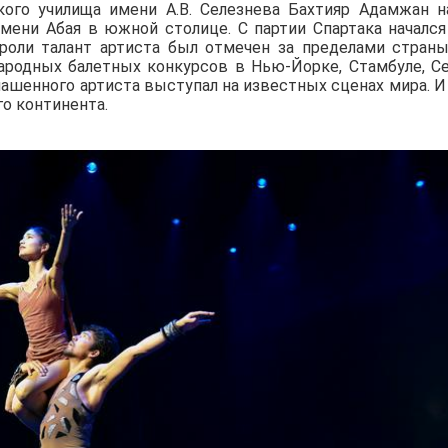
ого училища имени А.В. Селезнева Бахтияр Адамжан н
мени Абая в южной столице. С партии Спартака начался
 роли талант артиста был отмечен за пределами страны
ародных балетных конкурсов в Нью-Йорке, Стамбуле, Се
глашенного артиста выступал на известных сценах мира. И
о континента.