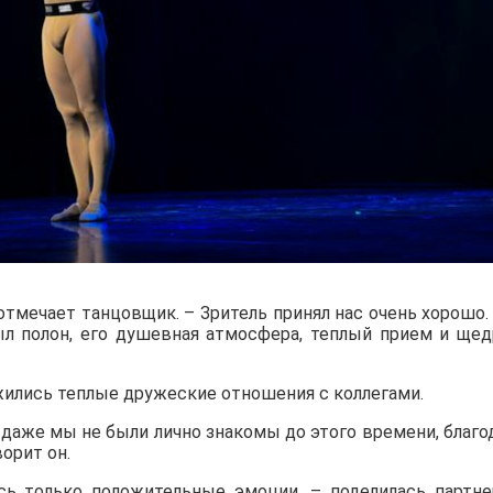
тмечает танцовщик. – Зритель принял нас очень хорошо.
ыл полон, его душевная атмосфера, теплый прием и ще
жились теплые дружеские отношения с коллегами.
 даже мы не были лично знакомы до этого времени, благо
орит он.
сь только положительные эмоции, – поделилась партн