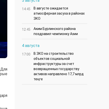
5 августа
В августе ожидается
14:45
атмосферная засуха в районах
ЗКО
Аким Бурлинского района
12:45
поздравил чемпионку Азии
4 августа
В ЗКО на строительство
17:00
объектов социальной
инфраструктуры за счет
 Для
возвращенных государству
дрые
активов направлено 17,7 млрд
теңге
даря
ерша