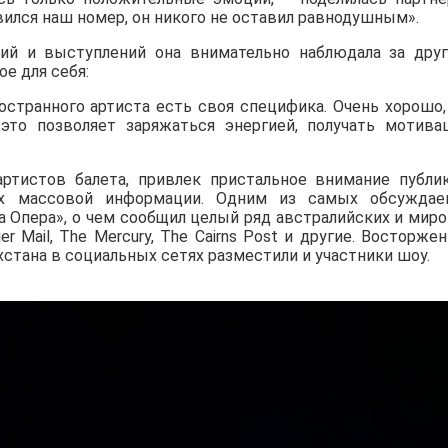
вился наш номер, он никого не оставил равнодушным».
ий и выступлений она внимательно наблюдала за дру
е для себя:
странного артиста есть своя специфика. Очень хорошо,
это позволяет заряжаться энергией, получать мотива
х артистов балета, привлек пристальное внимание публи
ах массовой информации. Одним из самых обсужда
а Опера», о чем сообщил целый ряд австралийских и мир
ier Mail, The Mercury, The Cairns Post и другие. Восторже
хстана в социальных сетях разместили и участники шоу.