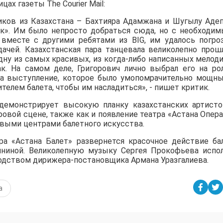
ах газеты The Courier Mail:
ков из Казахстана – Бахтияра Адамжана и Шугылу Адеп
к». Им было непросто добраться сюда, но с необходи
вместе с другими ребятами из BIG, им удалось погро
дачей. Казахстанская пара танцевала великолепно про
дну из самых красивых, из когда-либо написанных мелоди
. На самом деле, Григорович лично выбрал его на ро
ала выступление, которое было умопомрачительно мощн
телем балета, чтобы им насладиться», - пишет критик.
демонстрирует высокую планку казахстанских артисто
вой сцене, также как и появление театра «Астана Опера
выми центрами балетного искусства.
ра «Астана Балет» развернется красочное действие ба
ниной. Великолепную музыку Сергея Прокофьева испо
одством дирижера-постановщика Армана Уразгалиева.
а