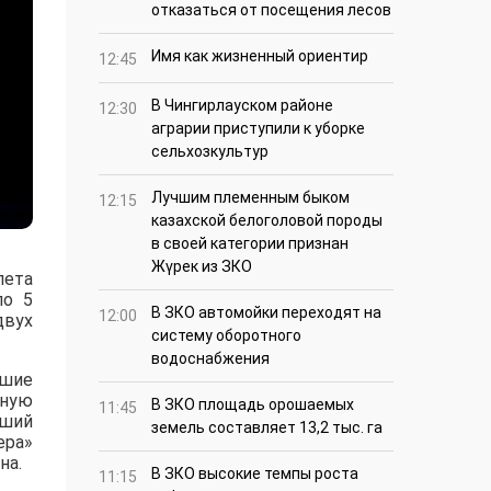
отказаться от посещения лесов
Имя как жизненный ориентир
12:45
В Чингирлауском районе
12:30
аграрии приступили к уборке
сельхозкультур
Лучшим племенным быком
12:15
казахской белоголовой породы
в своей категории признан
Жүрек из ЗКО
лета
по 5
В ЗКО автомойки переходят на
12:00
двух
систему оборотного
водоснабжения
чшие
йную
В ЗКО площадь орошаемых
11:45
йший
земель составляет 13,2 тыс. га
ера»
на.
В ЗКО высокие темпы роста
11:15