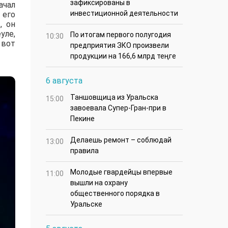
зафиксированы в
ачал
инвестиционной деятельности
 его
, он
уле,
По итогам первого полугодия
10:30
 вот
предприятия ЗКО произвели
продукции на 166,6 млрд теңге
6 августа
Таншовщица из Уральска
15:00
завоевала Супер-Гран-при в
Пекине
Делаешь ремонт – соблюдай
13:00
правила
Молодые гвардейцы впервые
11:00
вышли на охрану
общественного порядка в
Уральске