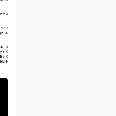
гими
 что
цию,
ки и
емых
овых
нные