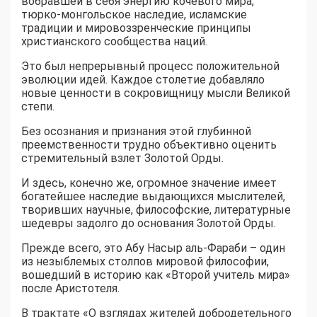
вобравшей в себя энергию кочевого мира,
тюрко-монгольское наследие, исламские
традиции и мировоззренческие принципы
христианского сообщества наций.
Это был непрерывный процесс положительной
эволюции идей. Каждое столетие добавляло
новые ценности в сокровищницу мысли Великой
степи.
Без осознания и признания этой глубинной
преемственности трудно объективно оценить
стремительный взлет Золотой Орды.
И здесь, конечно же, огромное значение имеет
богатейшее наследие выдающихся мыслителей,
творивших научные, философские, литературные
шедевры задолго до основания Золотой Орды.
Прежде всего, это Абу Насыр аль-Фараби – один
из незыблемых столпов мировой философии,
вошедший в историю как «Второй учитель мира»
после Аристотеля.
В трактате «О взглядах жителей добродетельного