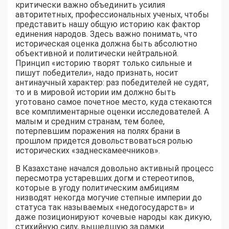
критически важно объединить усилия
авторитетных, профессиональных ученых, чтобы
представить нашу общую историю как фактор
единения народов. Здесь важно понимать, что
историческая оценка должна быть абсолютно
объективной и политически нейтральной.
Принцип «историю творят только сильные и
пишут победители», надо признать, носит
антинаучный характер: раз победителей не судят,
то и в мировой истории им должно быть
уготовано самое почетное место, куда стекаются
все комплиментарные оценки исследователей. А
малым и средним странам, тем более,
потерпевшим поражения на полях брани в
прошлом придется довольствоваться ролью
исторических «заднескамеечников».
В Казахстане начался довольно активный процесс
пересмотра устаревших догм и стереотипов,
которые в угоду политическим амбициям
низводят некогда могучие степные империи до
статуса так называемых «недогосударств» и
даже позиционируют кочевые народы как дикую,
стихийную силу, вышедшую за рамки