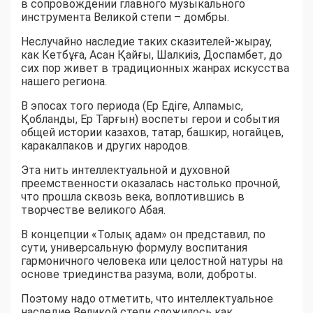
в сопровождении главного музыкального
инструмента Великой степи – домбры.
Неслучайно наследие таких сказителей-жырау,
как Кетбұға, Асан Қайғы, Шалкиіз, Доспамбет, до
сих пор живет в традиционных жанрах искусства
нашего региона.
В эпосах того периода (Ер Едіге, Алпамыс,
Қобланды, Ер Тарғын) воспеты герои и события
общей истории казахов, татар, башкир, ногайцев,
каракалпаков и других народов.
Эта нить интеллектуальной и духовной
преемственности оказалась настолько прочной,
что прошла сквозь века, воплотившись в
творчестве великого Абая.
В концепции «Толық адам» он представил, по
сути, универсальную формулу воспитания
гармоничного человека или целостной натуры на
основе триединства разума, воли, доброты.
Поэтому надо отметить, что интеллектуальное
наследие Великой степи сложилось как