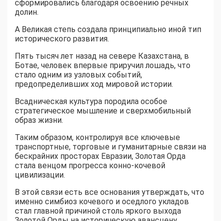
сформировались благодаря освоению речных
долин.
А Великая степь создала принципиально иной тип
исторического развития.
Пять тысяч лет назад на севере Казахстана, в
Ботае, человек впервые приручил лошадь, что
стало одним из узловых событий,
предопределивших ход мировой истории.
Всадническая культура породила особое
стратегическое мышление и сверхмобильный
образ жизни.
Таким образом, контролируя все ключевые
транспортные, торговые и гуманитарные связи на
бескрайних просторах Евразии, Золотая Орда
стала венцом прогресса конно-кочевой
цивилизации.
В этой связи есть все основания утверждать, что
именно симбиоз кочевого и оседлого укладов
стал главной причиной столь яркого выхода
Золотой Орды на историческую авансцену.