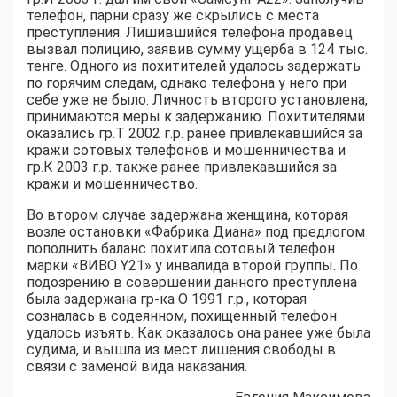
телефон, парни сразу же скрылись с места
преступления. Лишившийся телефона продавец
вызвал полицию, заявив сумму ущерба в 124 тыс.
тенге. Одного из похитителей удалось задержать
по горячим следам, однако телефона у него при
себе уже не было. Личность второго установлена,
принимаются меры к задержанию. Похитителями
оказались гр.Т 2002 г.р. ранее привлекавшийся за
кражи сотовых телефонов и мошенничества и
гр.К 2003 г.р. также ранее привлекавшийся за
кражи и мошенничество.
Во втором случае задержана женщина, которая
возле остановки «Фабрика Диана» под предлогом
пополнить баланс похитила сотовый телефон
марки «ВИВО Ү21» у инвалида второй группы. По
подозрению в совершении данного преступлена
была задержана гр-ка О 1991 г.р., которая
созналась в содеянном, похищенный телефон
удалось изъять. Как оказалось она ранее уже была
судима, и вышла из мест лишения свободы в
связи с заменой вида наказания.