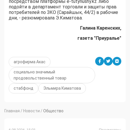
посредством платформы e-tutynushy.kz. либо
подойти в департамент торговли и защиты прав
потребителей по ЗКО (Сарайшык, 44/2) в рабочие
дни, - резюмировала Э.Киматова.
Галина Каренских,
газета "Приуралье"
агрофирма Акас
социально значимый
продовольственный товар
стабфонд
Эльмира Киматова
Главная
/
Новости
/
Общество
6.08.2026, 15:03
Просмотры: