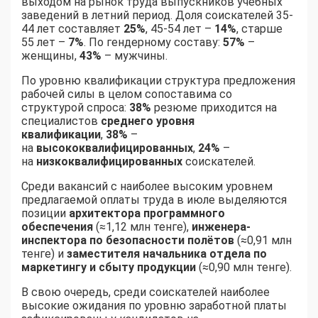
выходом на рынок труда выпускников учебных
заведений в летний период. Доля соискателей 35-
44 лет составляет
25%
, 45-54 лет –
14%
, старше
55 лет –
7%
. По гендерному составу:
57%
–
женщины,
43%
– мужчины.
По уровню квалификации структура предложения
рабочей силы в целом сопоставима со
структурой спроса:
38%
резюме приходится на
специалистов
среднего уровня
квалификации
,
38%
–
на
высококвалифицированных
,
24%
–
на
низкоквалифицированных
соискателей.
Среди вакансий с наиболее высоким уровнем
предлагаемой оплаты труда в июле выделяются
позиции
архитектора программного
обеспечения
(≈1,12 млн тенге),
инженера-
инспектора по безопасности полётов
(≈0,91 млн
тенге) и
заместителя начальника отдела по
маркетингу и сбыту продукции
(≈0,90 млн тенге).
В свою очередь, среди соискателей наиболее
высокие ожидания по уровню заработной платы