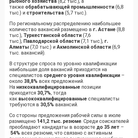
рыбного хозяйства
(8,2 тыс.), а
также
обрабатывающей промышленности
(6,8
тыс.) и
строительства
(5,7 тыс.).
По региональному распределению наибольшее
количество вакансий размещено в
г. Астане
(8,8
тыс.),
Туркестанской области
(7,6
тыс.),
Павлодарской области
(7,1 тыс.),
г.
Алматы
(7,0 тыс.) и
Акмолинской области
(6,9
тыс. вакансий).
В структуре спроса по уровню квалификации
наибольшая доля вакансий приходится на
специалистов
среднего уровня квалификации
–
около
38,8%
всех предложений.
На
низкоквалифицированные
позиции
приходится
30,7%
, тогда
как
высококвалифицированные
специалисты
требуются в
30,5%
вакансий.
Со стороны предложения рабочей силы в июле
размещено
141,2 тыс. резюме
. Среди соискателей
преобладают кандидаты в возрасте
до 35 лет
–
54%
всех резюме, что связано с активным