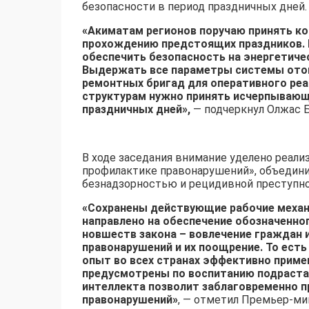
безопасности в период праздничных дней.
«Акиматам регионов поручаю принять ко
прохождению предстоящих праздников. 
обеспечить безопасность на энергетичес
Выдержать все параметры системы отоп
ремонтных бригад для оперативного реа
структурам нужно принять исчерпывающ
праздничных дней»,
— подчеркнул Олжас 
В ходе заседания внимание уделено реали
профилактике правонарушений», объедин
безнадзорностью и рецидивной преступн
«Сохранены действующие рабочие механ
направлено на обеспечение обозначенног
новшеств закона – вовлечение граждан 
правонарушений и их поощрение. То ест
опыт во всех странах эффективно приме
предусмотрены по воспитанию подраста
интеллекта позволит заблаговременно 
правонарушений»
, — отметил Премьер-ми