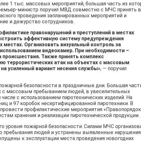
олее 1 тыс. массовых мероприятий, большая часть из кот
 Премьер-министр поручил МВД совместно с МЧС принять 
асного проведения запланированных мероприятий и
ние и дежурство сотрудников.
рофилактике правонарушений и преступлений в местах
выстроить эффективную систему предупреждения
х местах. Организовать визуальный контроль за
с использованием видеокамер. При необходимости –
а происшествия. Также принять комплекс
ию террористических атак на объектах с массовым
на усиленный вариант несения службы»
, — поручил
пожарной безопасности в праздничные дни. Большая част
х с массовым пребыванием людей, в увеселительных
 числе с использованием пиротехнических изделий. На
ниц и 97 коробок несертифицированной пиротехники. В
 провести профилактические мероприятия «Правопорядок»
стам хранения и реализации пиротехнической продукции.
го уровня пожарной безопасности. Силами МЧС организо
го пребывания людей и устранены выявленные нарушения
опущены к эксплуатации места проведения новогодних