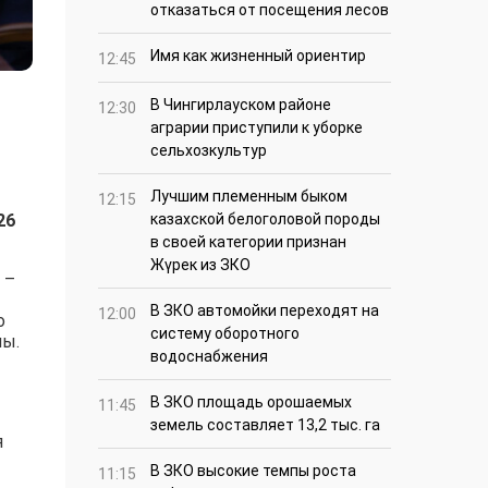
отказаться от посещения лесов
Имя как жизненный ориентир
12:45
В Чингирлауском районе
12:30
аграрии приступили к уборке
сельхозкультур
Лучшим племенным быком
12:15
казахской белоголовой породы
26
в своей категории признан
Жүрек из ЗКО
 –
В ЗКО автомойки переходят на
12:00
о
систему оборотного
ны.
водоснабжения
В ЗКО площадь орошаемых
11:45
земель составляет 13,2 тыс. га
я
В ЗКО высокие темпы роста
11:15