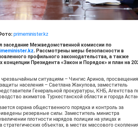
Фото:
primeminister.kz
л заседание Межведомственной комиссии по
imeminister.kz
. Рассмотрены меры безопасности в
новленного профильного законодательства, а также
 концепции Президента «Закон и Порядок» и план на 20
о чрезвычайным ситуациям – Чингис Аринов, просвещения
 защиты населения – Светлана Жакупова, заместитель
редставители Генеральной прокуратуры, КНБ, Агентства п
оводство акиматов Туркестанской области и города Аста
вается охрана общественного порядка и контроль за
риведены резервные силы. Заместитель министра
увеличении плотности нарядов полиции на улицах и
а стратегических объектах, в местах массового скоплени