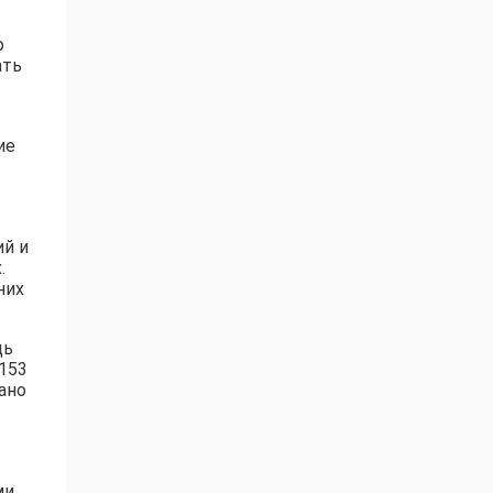
о
ать
ие
ий и
.
них
щь
153
ано
ми