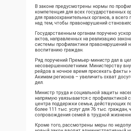
В законе предусмотрены нормы по профил
компетенция для всех государственных орг
для правоохранительных органов, а всего
над тем, чтобы правонарушений становил
Государственным органам поручено ускор
актов, направленных на реализацию зако
системы профилактики правонарушений н
воспитанию граждан.
Ряд поручений Премьер-министр дал в це
несовершеннолетними. Министерству внут
рейдов в ночное время пресекать факты 
Акимам регионов – увеличить охват досуг
дел.
Министр труда и социальной защиты насе
напрямую увязывается с профилактикой с
центра поддержки семьи, действующих по 
более 111 тыс. услуг для 76 тыс. гражда
сопровождения семей в трудной жизненно
Кроме того, рассмотрены меры по недопу
новый закон вводит административный н