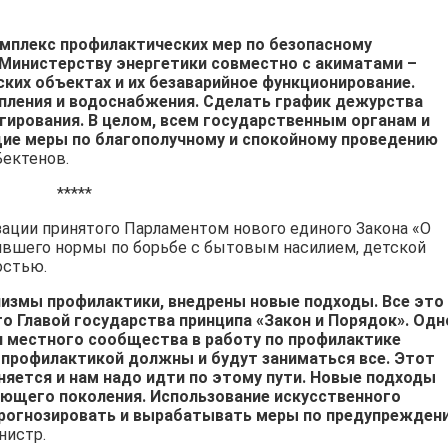
мплекс профилактических мер по безопасному
Министерству энергетики совместно с акиматами –
ких объектах и их безаварийное функционирование.
ления и водоснабжения. Сделать график дежурства
гирования. В целом, всем государственным органам и
ие меры по благополучному и спокойному проведению
Бектенов.
*****
зации принятого Парламентом нового единого Закона «О
ившего нормы по борьбе с бытовым насилием, детской
остью.
измы профилактики, внедрены новые подходы. Все это
о Главой государства принципа «Закон и Порядок». Одн
и местного сообщества в работу по профилактике
ь профилактикой должны и будут заниматься все. Этот
няется и нам надо идти по этому пути. Новые подходы
ющего поколения. Использование искусственного
прогнозировать и вырабатывать меры по предупрежден
нистр.