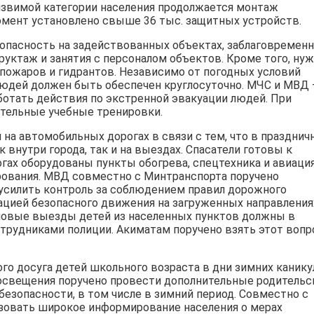
язвимой категории населения продолжается монтаж
мент установлено свыше 36 тыс. защитных устройств.
опасность на задействованных объектах, заблаговремен
уктаж и занятия с персоналом объектов. Кроме того, ну
пожаров и гидрантов. Независимо от погодных условий
людей должен быть обеспечен круглосуточно. МЧС и МВД 
ботать действия по экстренной эвакуации людей. При
тельные учебные тренировки.
 на автомобильных дорогах в связи с тем, что в праздни
внутри города, так и на выездах. Спасатели готовы к
гах оборудованы пункты обогрева, спецтехника и авиаци
ования. МВД совместно с Минтранспорта поручено
 усилить контроль за соблюдением правил дорожного
ацией безопасного движения на загруженных направлениях
пповые выезды детей из населенных пунктов должны в
трудниками полиции. Акиматам поручено взять этот вопр
о досуга детей школьного возраста в дни зимних канику
освещения поручено провести дополнительные родительс
безопасности, в том числе в зимний период. Совместно с
зовать широкое информирование населения о мерах