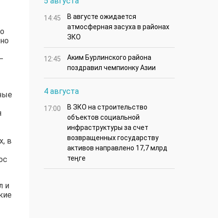
5 августа
В августе ожидается
14:45
атмосферная засуха в районах
но
ЗКО
жно
Аким Бурлинского района
–
12:45
поздравил чемпионку Азии
4 августа
чные
В ЗКО на строительство
17:00
я
объектов социальной
инфраструктуры за счет
возвращенных государству
, в
активов направлено 17,7 млрд
теңге
ос
л и
кие