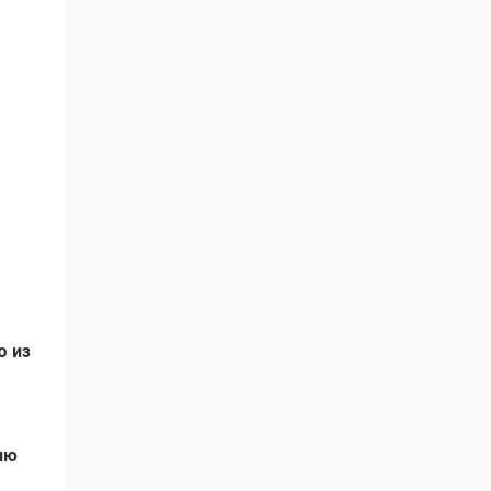
о из
ию