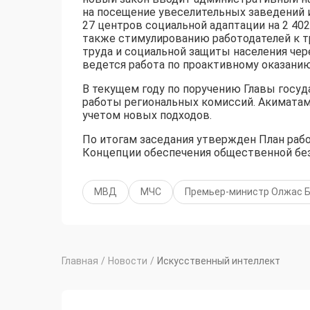
на посещение увеселительных заведений 
27 центров социальной адаптации на 2 40
также стимулированию работодателей к т
труда и социальной защиты населения чер
ведется работа по проактивному оказанию
В текущем году по поручению Главы госу
работы региональных комиссий. Акиматам
учетом новых подходов.
По итогам заседания утвержден План раб
Концепции обеспечения общественной без
МВД
МЧС
Премьер-министр Олжас Б
Главная
/
Новости
/
Искусственный интеллект