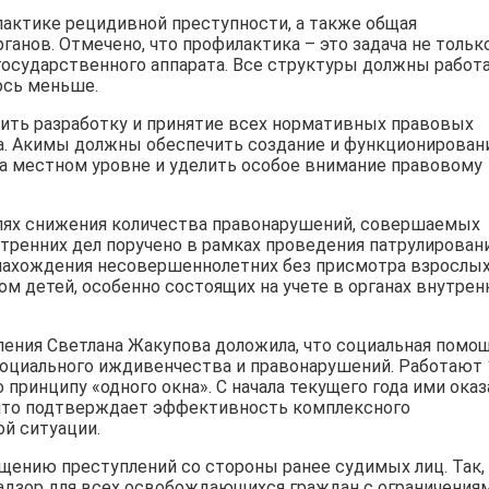
актике рецидивной преступности, а также общая
анов. Отмечено, что профилактика – это задача не тольк
 государственного аппарата. Все структуры должны работ
ось меньше.
ить разработку и принятие всех нормативных правовых
на. Акимы должны обеспечить создание и функционирован
а местном уровне и уделить особое внимание правовому
лях снижения количества правонарушений, совершаемых
ренних дел поручено в рамках проведения патрулирован
нахождения несовершеннолетних без присмотра взрослых
ом детей, особенно состоящих на учете в органах внутрен
ления Светлана Жакупова доложила, что социальная помо
оциального иждивенчества и правонарушений. Работают 
принципу «одного окна». С начала текущего года ими оказ
н, что подтверждает эффективность комплексного
й ситуации.
щению преступлений со стороны ранее судимых лиц. Так,
адзор для всех освобождающихся граждан с ограничения