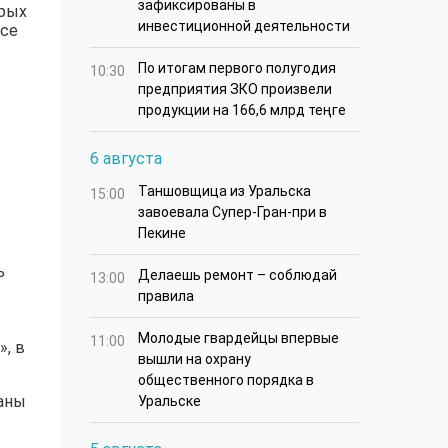
зафиксированы в
орых
инвестиционной деятельности
все
По итогам первого полугодия
10:30
предприятия ЗКО произвели
продукции на 166,6 млрд теңге
6 августа
Таншовщица из Уральска
15:00
завоевала Супер-Гран-при в
Пекине
ь
Делаешь ремонт – соблюдай
13:00
правила
Молодые гвардейцы впервые
11:00
, в
вышли на охрану
общественного порядка в
ваны
Уральске