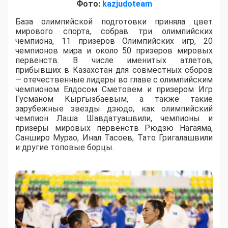
Фото:
kazjudoteam
База олимпийской подготовки приняла цвет
мирового спорта, собрав три олимпийских
чемпиона, 11 призеров Олимпийских игр, 20
чемпионов мира и около 50 призеров мировых
первенств. В числе именитых атлетов,
прибывших в Казахстан для совместных сборов
— отечественные лидеры во главе с олимпийским
чемпионом Елдосом Сметовем и призером Игр
Гусманом Кыргызбаевым, а также такие
зарубежные звезды дзюдо, как олимпийский
чемпион Лаша Шавдатуашвили, чемпионы и
призеры мировых первенств Рюдзю Нагаяма,
Санширо Мурао, Инал Тасоев, Тато Григалашвили
и другие топовые борцы.