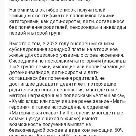
Напомним, в октябре список получателей
жилищных сертификатов пополнился такими
категориями, как дети-сироты; дети, оставшиеся
без попечения родителей; пенсионеры и инвалиды
первой и второй групп.
Вместе с тем, в 2022 году внедрён механизм
субсидирования арендной платы на вторичное
жильё для социально-уязвимых слоёв населения.
Очередники по нескольким категориям (инвалиды
1 и 2 групп; семьи, имеющие или воспитывающие
детей-инвалидов; дети-сироты и дети,
оставшиеся без попечения родителей, не
достигшие двадцати девяти лет, потерявшие
родителей до совершеннолетия; многодетные
матери, награжденные подвесками «Алтын алқа»,
«Күміс алқа» или получившие ранее звание «Мать-
героиня», а также награждённые орденами
«Материнская слава» I и II степени; многодетные
семьи, нуждающихся в жилье) имеют
возможность получения выплат на
безвозмездной основе в виде компенсации. 50%
оплачивает бюджет и 50% - получатель.