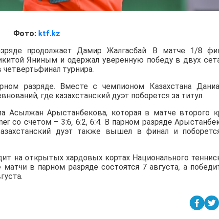
Фото:
ktf.kz
зряде продолжает Дамир Жалгасбай. В матче 1/8 фи
Никитой Яниным и одержал уверенную победу в двух сет
в четвертьфинал турнира.
ном разряде. Вместе с чемпионом Казахстана Дани
нований, где казахстанский дуэт поборется за титул.
а Асылжан Арыстанбекова, которая в матче второго к
iner со счетом – 3:6, 6:2, 6:4. В парном разряде Арыстанбе
азахстанский дуэт также вышел в финал и поборетс
дит на открытых хардовых кортах Национального теннис
е матчи в парном разряде состоятся 7 августа, а победи
густа.