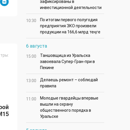
зафиксированы в
инвестиционной деятельности
По итогам первого полугодия
10:30
предприятия ЗКО произвели
продукции на 166,6 млрд теңге
6 августа
тры:
Таншовщица из Уральска
15:00
завоевала Супер-Гран-при в
Пекине
Делаешь ремонт – соблюдай
13:00
правила
Молодые гвардейцы впервые
11:00
вышли на охрану
рой
общественного порядка в
M15
Уральске