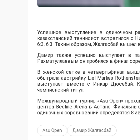
Успешное выступление в одиночном ра
казахстанский теннисист встретился с 
6:3, 6:3. Таким образом, Жалгасбай вышел 
Дамир также успешно выступает в пар
Рахматуллаевым он пробился в финал сорев
В женской сетке в четвертьфинал вышл
обыграла австрийку Liel Marlies Rothenste
выступает вместе с Инкар Дюсебай. К
чемпионский титул.
Международный турнир «Asu Open» прохо
центра Beeline Arena в Астане. Финальны
одиночных соревнований определятся 8 ав
Asu Open
Дамир Жалғасбай