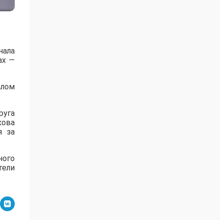
нала
ах —
алом
руга
кова
я за
ного
тели