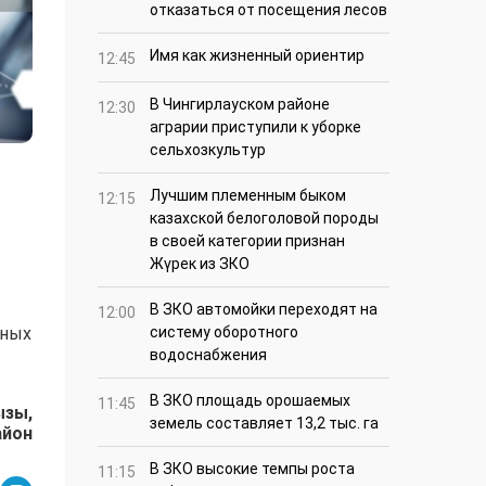
отказаться от посещения лесов
Имя как жизненный ориентир
12:45
В Чингирлауском районе
12:30
аграрии приступили к уборке
сельхозкультур
Лучшим племенным быком
12:15
казахской белоголовой породы
в своей категории признан
Жүрек из ЗКО
В ЗКО автомойки переходят на
12:00
нных
систему оборотного
водоснабжения
В ЗКО площадь орошаемых
11:45
ызы,
земель составляет 13,2 тыс. га
айон
В ЗКО высокие темпы роста
11:15