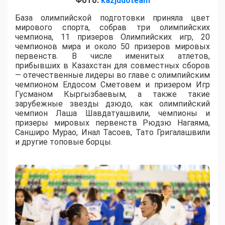
Фото:
kazjudoteam
База олимпийской подготовки приняла цвет
мирового спорта, собрав три олимпийских
чемпиона, 11 призеров Олимпийских игр, 20
чемпионов мира и около 50 призеров мировых
первенств. В числе именитых атлетов,
прибывших в Казахстан для совместных сборов
— отечественные лидеры во главе с олимпийским
чемпионом Елдосом Сметовем и призером Игр
Гусманом Кыргызбаевым, а также такие
зарубежные звезды дзюдо, как олимпийский
чемпион Лаша Шавдатуашвили, чемпионы и
призеры мировых первенств Рюдзю Нагаяма,
Санширо Мурао, Инал Тасоев, Тато Григалашвили
и другие топовые борцы.