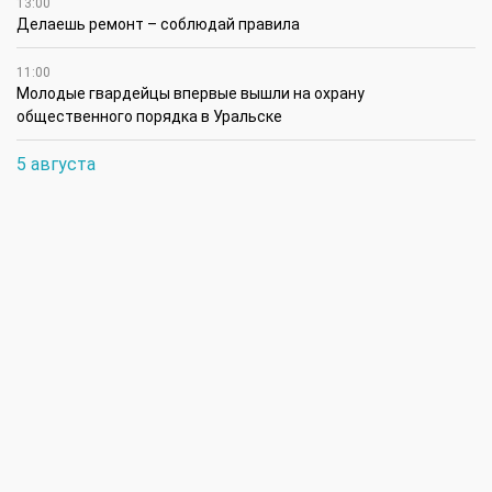
13:00
Делаешь ремонт – соблюдай правила
11:00
Молодые гвардейцы впервые вышли на охрану
общественного порядка в Уральске
5 августа
14:45
В августе ожидается атмосферная засуха в районах ЗКО
12:45
Аким Бурлинского района поздравил чемпионку Азии
4 августа
17:00
В ЗКО на строительство объектов социальной
инфраструктуры за счет возвращенных государству активов
направлено 17,7 млрд теңге
16:45