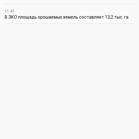
11:45
В ЗКО площадь орошаемых земель составляет 13,2 тыс. га
11:15
В ЗКО высокие темпы роста зафиксированы в
инвестиционной деятельности
10:30
По итогам первого полугодия предприятия ЗКО произвели
продукции на 166,6 млрд теңге
6 августа
15:00
Таншовщица из Уральска завоевала Супер-Гран-при в Пекине
13:00
Делаешь ремонт – соблюдай правила
11:00
Молодые гвардейцы впервые вышли на охрану