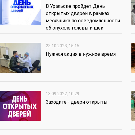
В Уральске пройдет День
открытых дверей в рамках
месячника по осведомленности
об опухоле головы и шеи
23.10.2023, 15:15
Нужная акция в нужное время
13.09.2022, 10:29
Заходите - двери открыты