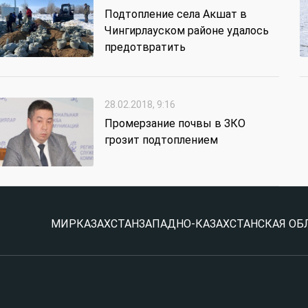
Подтопление села Акшат в
Чингирлауском районе удалось
предотвратить
28.02.2018, 9:16
Промерзание почвы в ЗКО
грозит подтоплением
МИР
КАЗАХСТАН
ЗАПАДНО-КАЗАХСТАНСКАЯ ОБ