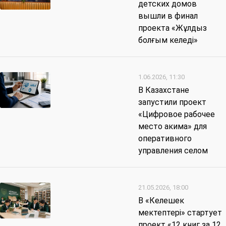
детских домов
вышли в финал
проекта «Жұлдыз
болғым келеді»
1.06.2026, 11:30
В Казахстане
запустили проект
«Цифровое рабочее
место акима» для
оперативного
управления селом
21.05.2026, 18:00
В «Келешек
мектептері» стартует
проект «12 книг за 12