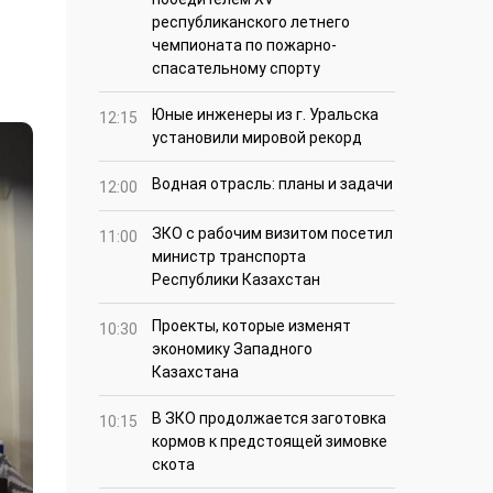
республиканского летнего
чемпионата по пожарно-
спасательному спорту
Юные инженеры из г. Уральска
12:15
установили мировой рекорд
Водная отрасль: планы и задачи
12:00
ЗКО с рабочим визитом посетил
11:00
министр транспорта
Республики Казахстан
Проекты, которые изменят
10:30
экономику Западного
Казахстана
В ЗКО продолжается заготовка
10:15
кормов к предстоящей зимовке
скота