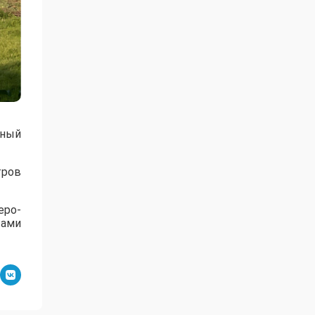
нный
тров
еро-
тами