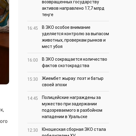
возвращенных государству
активов направлено 17,7 млрд
теңге
В ЗКО особое внимание
16:45
уделяется контролю за выпасом
животных, проверкам рынков и
мест убоя
В ЗКО сокращается количество
16:00
фактов скотокрадства
Жиембет жырау: поэт и батыр
15:30
своей эпохи
Полицейские награждены за
14:45
мужество при задержании
к,
подозреваемого в разбойном
нападении в Уральске
ого
Юношеская сборная ЗКО стала
12:30
победителем XV