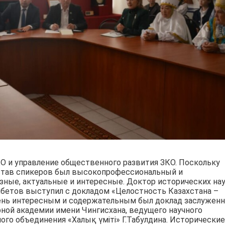
О и управление общественного развития ЗКО. Поскольку
остав спикеров был высокопрофессиональный и
ные, актуальные и интересные. Доктор исторических нау
мбетов выступил с докладом «Целостность Казахстана –
чень интересным и содержательным был доклад заслуженн
ной академии имени Чингисхана, ведущего научного
го объединения «Халық үмітi» Г.Табулдина. Исторические