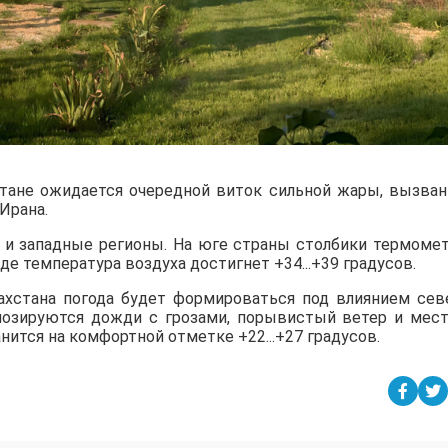
стане ожидается очередной виток сильной жары, вызва
Ирана.
е и западные регионы. На юге страны столбики термоме
паде температура воздуха достигнет +34...+39 градусов.
захстана погода будет формироваться под влиянием сев
огнозируются дожди с грозами, порывистый ветер и мес
анится на комфортной отметке +22...+27 градусов.