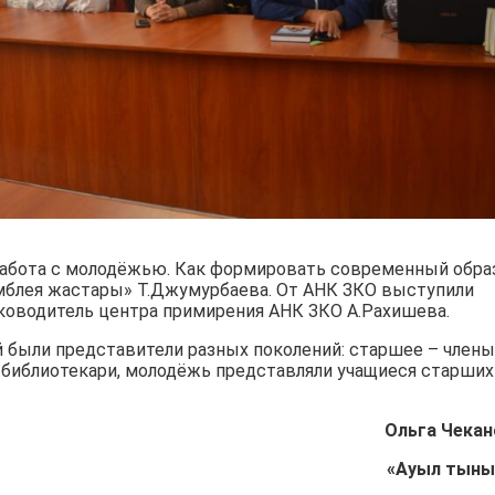
Работа с молодёжью. Как формировать современный обра
амблея жастары» Т.Джумурбаева. От АНК ЗКО выступили
уководитель центра примирения АНК ЗКО А.Рахишева.
й были представители разных поколений: старшее – члены
и библиотекари, молодёжь представляли учащиеся старших
Ольга Чекан
«Ауыл тын