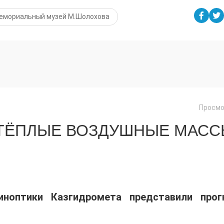
емориальный музей М.Шолохова
Просмо
 ТЁПЛЫЕ ВОЗДУШНЫЕ МАС
иноптики Казгидромета представили прог