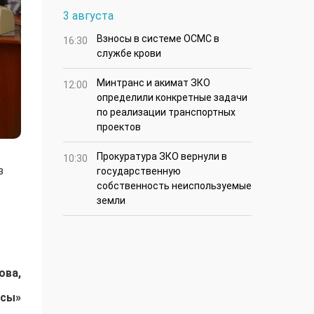
3 августа
Взносы в системе ОСМС в
16:30
службе крови
Минтранс и акимат ЗКО
12:00
определили конкретные задачи
по реализации транспортных
проектов
Прокуратура ЗКО вернули в
10:30
з
государственную
собственность неиспользуемые
земли
ова,
ысы»