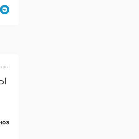
тры:
СЫ
ноз