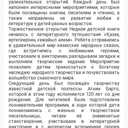
увлекательных открытий. Каждый день был
наполнен интересными мероприятиями, которые
были посвящены книгам, писателям и чтению, а
также направлены на развитие любви к
литературе у детей разных возрастов.
Торжественное открытие Недели детской книги
началось с литературного путешествия «Қазақ
ертегілерінің ғажайып әлемі». Ребята отправились
в удивительный мир казахских народных сказок,
где встретились с любимыми героями,
участвовали в викторинах, разгадывали загадки и
выполняли творческие задания. Мероприятие
позволило детям прикоснуться к богатому
наследию народного творчества и почувствовать
волшебство сказочного мира.
Следующий день был посвящён творчеству
известной детской поэтессы Агнии Барто,
которой в этом году исполняется 120 лет со дня
рождения. Для читателей была подготовлена
познавательная программа, в ходе которой дети
познакомились с жизнью и творчеством
писательницы, читали её знаменитые
стихотворения, участвовали в литературной
викторине и с интересом вспоминали героев