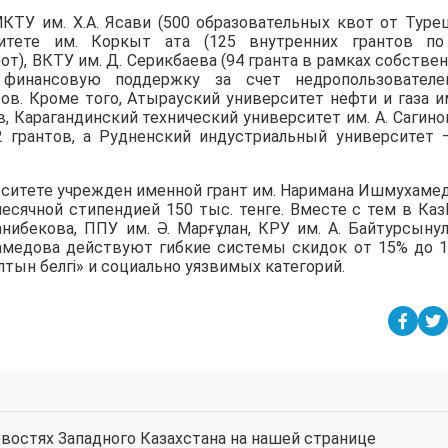
КТУ им. Х.А. Ясави (500 образовательных квот от Туре
итете им. Коркыт ата (125 внутренних грантов по
от), ВКТУ им. Д. Серикбаева (94 гранта в рамках собстве
де финансовую поддержку за счет недропользовател
ов. Кроме того, Атырауский университет нефти и газа им
, Карагандинский технический университет им. А. Сагино
2 грантов, а Рудненский индустриальный университет 
рситете учрежден именной грант им. Наримана Ишмухаме
есячной стипендией 150 тыс. тенге. Вместе с тем в Ка
анибекова, ППУ им. Ә. Марғұлан, КРУ им. А. Байтурсыну
амедова действуют гибкие системы скидок от 15% до 
тын белгі» и социально уязвимых категорий.
востях Западного Казахстана на нашей странице