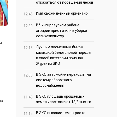
отказаться от посещения лесов
Имя как жизненный ориентир
12:45
В Чингирлауском районе
12:30
аграрии приступили к уборке
сельхозкультур
и
Лучшим племенным быком
12:15
казахской белоголовой породы
в своей категории признан
Жүрек из ЗКО
В ЗКО автомойки переходят на
12:00
систему оборотного
водоснабжения
В ЗКО площадь орошаемых
11:45
ых
земель составляет 13,2 тыс. га
В ЗКО высокие темпы роста
11:15