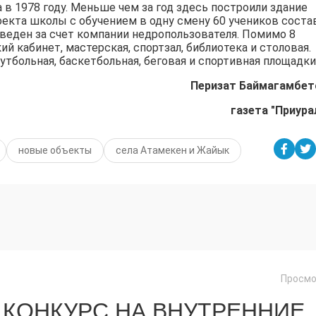
 в 1978 году. Меньше чем за год здесь построили здание
оекта школы с обучением в одну смену 60 учеников соста
зведен за счет компании недропользователя. Помимо 8
й кабинет, мастерская, спортзал, библиотека и столовая.
тбольная, баскетбольная, беговая и спортивная площадки
Перизат Баймагамбет
газета "Приура
новые объекты
села Атамекен и Жайык
Просмо
 КОНКУРС НА ВНУТРЕННИЕ