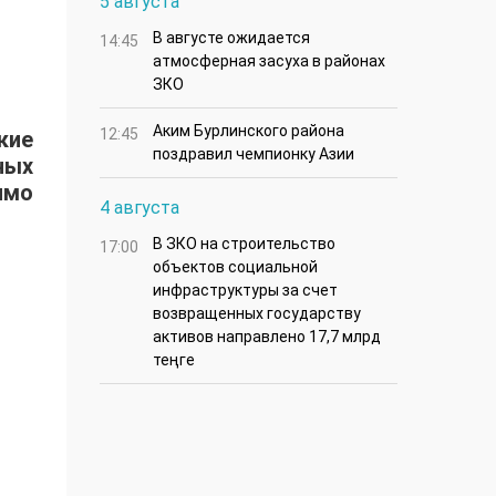
5 августа
В августе ожидается
14:45
атмосферная засуха в районах
ЗКО
Аким Бурлинского района
12:45
ские
поздравил чемпионку Азии
ных
имо
4 августа
В ЗКО на строительство
17:00
объектов социальной
инфраструктуры за счет
возвращенных государству
активов направлено 17,7 млрд
теңге