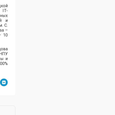
цкой
 IT-
нных
ей и
. С.
ва –
– 10
дова
зНПУ
лы и
100%