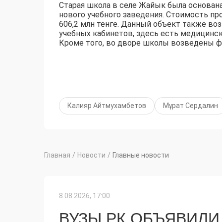
Старая школа в селе Жайык была основана
нового учебного заведения. Стоимость пр
606,2 млн тенге. Данный объект также во
учебных кабинетов, здесь есть медицински
Кроме того, во дворе школы возведены фу
Калияр Айтмухамбетов
Мұрат Сердалин
Главная
/
Новости
/
Главные новости
8.08.2026, 17:00
ВУЗЫ РК ОБЪЯВИЛИ