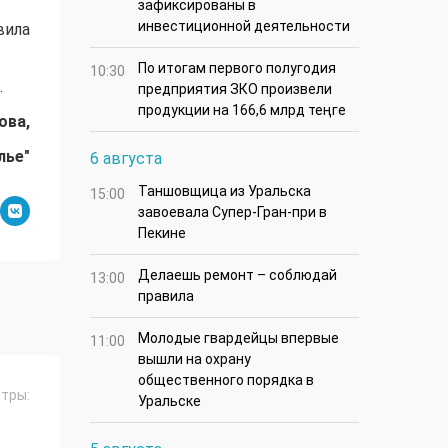
зафиксированы в
инвестиционной деятельности
вила
По итогам первого полугодия
10:30
.
предприятия ЗКО произвели
продукции на 166,6 млрд теңге
ова,
лье"
6 августа
Таншовщица из Уральска
15:00
завоевала Супер-Гран-при в
Пекине
Делаешь ремонт – соблюдай
13:00
правила
Молодые гвардейцы впервые
11:00
вышли на охрану
общественного порядка в
тры:
Уральске