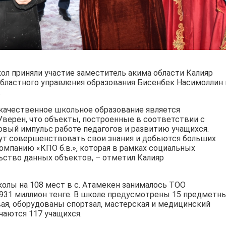
л приняли участие заместитель акима области Калияр
бластного управления образования Бисенбек Насимоллин 
.
о качественное школьное образование является
верен, что объекты, построенные в соответствии с
вый импульс работе педагогов и развитию учащихся.
дут совершенствовать свои знания и добьются больших
компанию «КПО б.в.», которая в рамках социальных
ьство данных объектов, – отметил Калияр
колы на 108 мест в с. Атамекен занималось ТОО
931 миллион тенге. В школе предусмотрены 15 предметн
вая, оборудованы спортзал, мастерская и медицинский
чаются 117 учащихся.