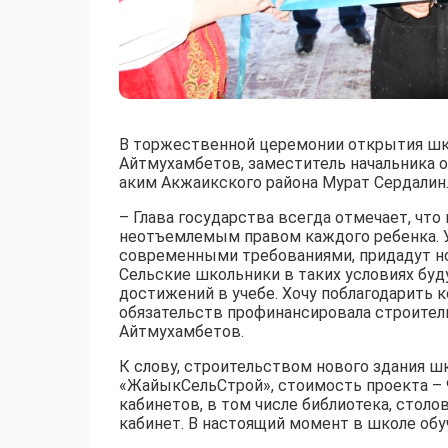
В торжественной церемонии открытия шко
Айтмухамбетов, заместитель начальника о
аким Акжаикского района Мурат Сердалин
– Глава государства всегда отмечает, чт
неотъемлемым правом каждого ребенка. У
современными требованиями, придадут но
Сельские школьники в таких условиях бу
достижений в учебе. Хочу поблагодарить 
обязательств профинансировала строител
Айтмухамбетов.
К слову, строительством нового здания ш
«ЖайыкСельСтрой», стоимость проекта – 
кабинетов, в том числе библиотека, столо
кабинет. В настоящий момент в школе обу