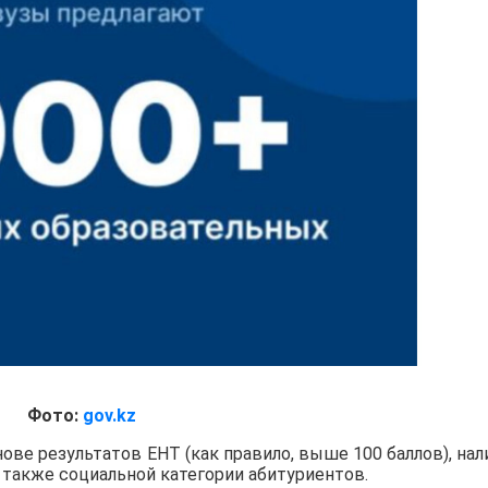
Фото:
gov.kz
ове результатов ЕНТ (как правило, выше 100 баллов), нал
 а также социальной категории абитуриентов.