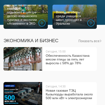
До 1,5 тысяч детей
ежегодно
отдыхают в центре
Военные сборы
детско-юношеского
среди учащихся
туризма и экологии
школ проходят в
«Атамекен» в ЗКО
Уральске
ЭКОНОМИКА И БИЗНЕС
Показать все
Сегодня, 15:00
Обеспеченность Казахстана
мясом птицы за пять лет
выросла с 58% до 78%
Сегодня, 14:30
Новая газовая ТЭЦ
Кызылорды выработала около
500 млн кВт·ч электроэнергии