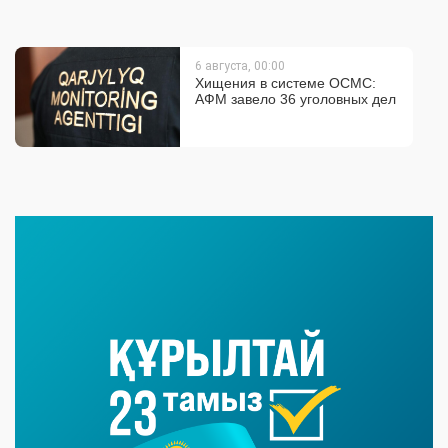
6 августа, 00:00
Хищения в системе ОСМС:
АФМ завело 36 уголовных дел