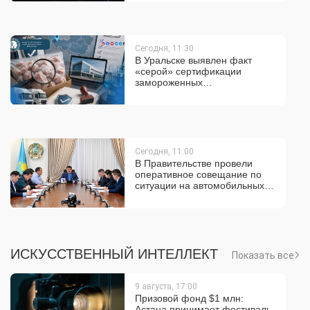
Сегодня, 11:30
В Уральске выявлен факт
«серой» сертификации
замороженных
мясосодержащих
полуфабрикатов
Сегодня, 11:00
В Правительстве провели
оперативное совещание по
ситуации на автомобильных
пунктах пропуска на
государственной границе
ИСКУССТВЕННЫЙ ИНТЕЛЛЕКТ
Показать все
9 августа, 17:00
Призовой фонд $1 млн:
Астана принимает фестиваль