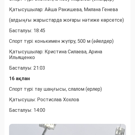
Қатысушылар: Айша Ракишева, Милана Генева
(алдыңғы жарыстарда жоғары нәтиже көрсетсе)
Басталуы: 18:45
Спорт түрі: конькимен жүгіру, 500 м (әйелдер)
Қатысушылар: Кристина Силаева, Арина
Ильященко
Басталуы: 21:03
16 ақпан
Спорт түрі: тау шаңғысы, слалом (ерлер)
Қатысушы: Ростислав Хохлов
Басталуы: 14:00