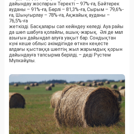
дайындау жоспарын Теректі – 97%-ға, Бәйтерек
ауданы – 91%-ға, Бөрлі – 81,3%-ға, Сырым – 79,6%-
ға, Шыңғырлау – 78%-ға, Ақжайық ауданы –
76,5%-ға
жеткізді. Басқалары сәл кейіндеу келеді. Ауа райы
да шөп шабуға қолайлы, ашық-жарық. Әлі де мал
азығын дайындап алуға уақыт бар. Сондықтан
күні кеше облыс әкімдігінде өткен кеңесте
алдағы қыстаққа шөптің жыл жарымдық қорын
дайындауға тапсырма берілді, – деді Рүстем
Мүлкәйұлы.