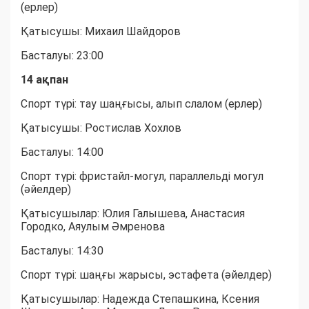
(ерлер)
Қатысушы: Михаил Шайдоров
Басталуы: 23:00
14 ақпан
Спорт түрі: тау шаңғысы, алып слалом (ерлер)
Қатысушы: Ростислав Хохлов
Басталуы: 14:00
Спорт түрі: фристайл-могул, параллельді могул
(әйелдер)
Қатысушылар: Юлия Галышева, Анастасия
Городко, Аяулым Әмренова
Басталуы: 14:30
Спорт түрі: шаңғы жарысы, эстафета (әйелдер)
Қатысушылар: Надежда Степашкина, Ксения