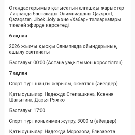
Отандастарымыз қатысатын алғашқы жарыстар
7 ақпанда басталады. Олимпиаданы Qazsport,
Qazaqstan, Jibek Joly және «Хабар» телеарналары
тікелей эфирде көрсетеді.
6 ақпан
2026 жылғы қысқы Олимпиада ойындарының
ашылу салтанаты
Басталуы: 00:00 (Астана уақытымен көрсетілген)
7 ақпан
Спорт түрі: шаңғы жарысы, скиатлон (әйелдер)
Қатысушылар: Надежда Степашкина, Ксения
Шалыгина, Дарья Ряжко
Басталуы: 17:00
Спорт түрі: конькимен жүгіру, 3000 м (әйелдер)
Қатысушылар: Надежда Морозова, Елизавета