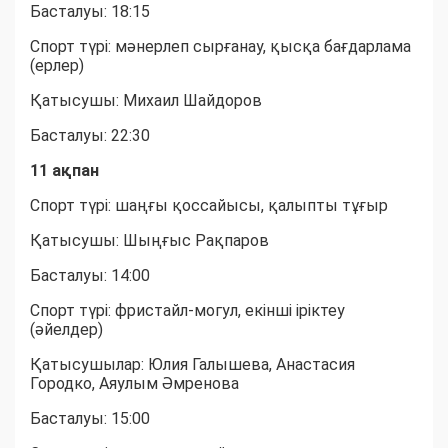
Басталуы: 18:15
Спорт түрі: мәнерлеп сырғанау, қысқа бағдарлама
(ерлер)
Қатысушы: Михаил Шайдоров
Басталуы: 22:30
11 ақпан
Спорт түрі: шаңғы қоссайысы, қалыпты тұғыр
Қатысушы: Шыңғыс Рақпаров
Басталуы: 14:00
Спорт түрі: фристайл-могул, екінші іріктеу
(әйелдер)
Қатысушылар: Юлия Галышева, Анастасия
Городко, Аяулым Әмренова
Басталуы: 15:00