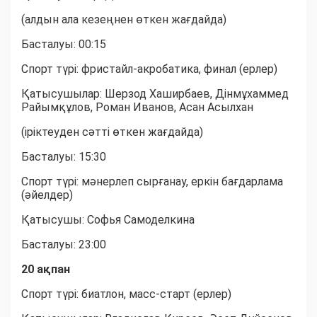
(алдын ала кезеңнен өткен жағдайда)
Басталуы: 00:15
Спорт түрі: фристайл-акробатика, финал (ерлер)
Қатысушылар: Шерзод Хаширбаев, Дінмұхаммед
Райымқұлов, Роман Иванов, Асан Асылхан
(іріктеуден сәтті өткен жағдайда)
Басталуы: 15:30
Спорт түрі: мәнерлеп сырғанау, еркін бағдарлама
(әйелдер)
Қатысушы: Софья Самоделкина
Басталуы: 23:00
20 ақпан
Спорт түрі: биатлон, масс-старт (ерлер)