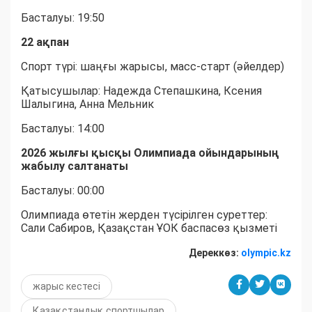
Басталуы: 19:50
22 ақпан
Спорт түрі: шаңғы жарысы, масс-старт (әйелдер)
Қатысушылар: Надежда Степашкина, Ксения
Шалыгина, Анна Мельник
Басталуы: 14:00
2026 жылғы қысқы Олимпиада ойындарының
жабылу салтанаты
Басталуы: 00:00
Олимпиада өтетін жерден түсірілген суреттер:
Сали Сабиров, Қазақстан ҰОК баспасөз қызметі
Дереккөз:
olympic.kz
жарыс кестесі
Қазақстандық спортшылар