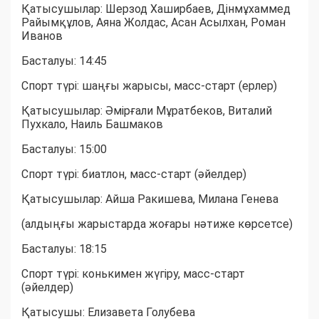
Қатысушылар: Шерзод Хаширбаев, Дінмұхаммед
Райымқұлов, Аяна Жолдас, Асан Асылхан, Роман
Иванов
Басталуы: 14:45
Спорт түрі: шаңғы жарысы, масс-старт (ерлер)
Қатысушылар: Әмірғали Мұратбеков, Виталий
Пухкало, Наиль Башмаков
Басталуы: 15:00
Спорт түрі: биатлон, масс-старт (әйелдер)
Қатысушылар: Айша Ракишева, Милана Генева
(алдыңғы жарыстарда жоғары нәтиже көрсетсе)
Басталуы: 18:15
Спорт түрі: конькимен жүгіру, масс-старт
(әйелдер)
Қатысушы: Елизавета Голубева