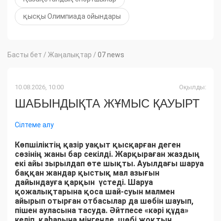
қысқы Олимпиада ойындары
Басты бет
/
Жаңалықтар
/
07 news
10.08.2026, 10:00
Оқылды:
ШАБЫНДЫҚТА ЖҰМЫС ҚАУЫРТ
Сілтеме алу
Көпшіліктің қазір уақыт қысқарған деген
сөзінің жаны бар секілді. Жарқыраған жаздың
екі айы зырылдап өте шықты. Ауылдағы шаруа
баққан жандар қыстық мал азығын
дайындауға қарқын үстеді. Шаруа
қожалықтарына қоса шай-суын малмен
айырып отырған отбасылар да шөбін шауып,
пішен ауласына тасуда. Әйтпесе «кәрі құда»
келіп, қаһарына мінгенде, шөбі жоқтың