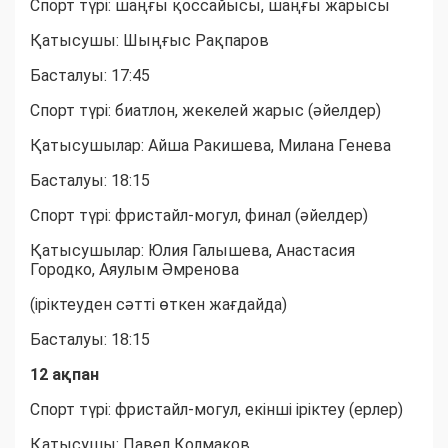
Спорт түрі: шаңғы қоссайысы, шаңғы жарысы
Қатысушы: Шыңғыс Рақпаров
Басталуы: 17:45
Спорт түрі: биатлон, жекелей жарыс (әйелдер)
Қатысушылар: Айша Ракишева, Милана Генева
Басталуы: 18:15
Спорт түрі: фристайл-могул, финал (әйелдер)
Қатысушылар: Юлия Галышева, Анастасия
Городко, Аяулым Әмренова
(іріктеуден сәтті өткен жағдайда)
Басталуы: 18:15
12 ақпан
Спорт түрі: фристайл-могул, екінші іріктеу (ерлер)
Қатысушы: Павел Колмаков