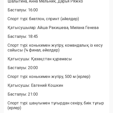
Шалыгина, Анна Мельник, Дарья Ряжко
Басталуы: 16:00
Спорт түрі: биатлон, спринт (әйелдер)
Қатысушылар: Айша Ракишева, Милана Генева
Басталуы: 18:45
Спорт түрі: конькимен жүгіру, командалық із кесу
сайысы (¼ финал, әйелдер)
Қатысушы: Қазақстан құрамасы
Басталуы: 20:00
Спорт түрі: конькимен жүгіру, 500 м (ерлер)
Қатысушы: Евгений Кошкин
Басталуы: 21:00
Спорт түрі: шаңғымен тұғырдан секіру, биік тұғыр
(ерлер)