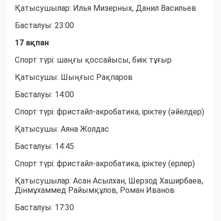
Қатысушылар: Илья Мизерных, Данил Васильев
Басталуы: 23:00
17 ақпан
Спорт түрі: шаңғы қоссайысы, биік тұғыр
Қатысушы: Шыңғыс Рақпаров
Басталуы: 14:00
Спорт түрі: фристайл-акробатика, іріктеу (әйелдер)
Қатысушы: Аяна Жолдас
Басталуы: 14:45
Спорт түрі: фристайл-акробатика, іріктеу (ерлер)
Қатысушылар: Асан Асылхан, Шерзод Хаширбаев,
Дінмұхаммед Райымқұлов, Роман Иванов
Басталуы: 17:30