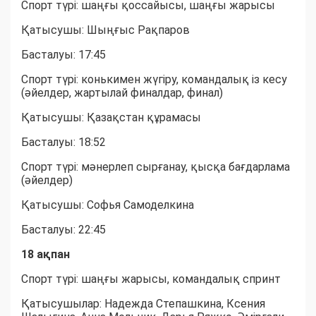
Спорт түрі: шаңғы қоссайысы, шаңғы жарысы
Қатысушы: Шыңғыс Рақпаров
Басталуы: 17:45
Спорт түрі: конькимен жүгіру, командалық із кесу
(әйелдер, жартылай финалдар, финал)
Қатысушы: Қазақстан құрамасы
Басталуы: 18:52
Спорт түрі: мәнерлеп сырғанау, қысқа бағдарлама
(әйелдер)
Қатысушы: Софья Самоделкина
Басталуы: 22:45
18 ақпан
Спорт түрі: шаңғы жарысы, командалық спринт
Қатысушылар: Надежда Степашкина, Ксения