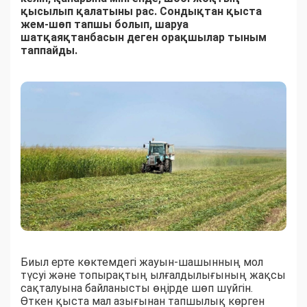
қысылып қалатыны рас. Сондықтан қыста
жем-шөп тапшы болып, шаруа
шатқаяқтанбасын деген орақшылар тыным
таппайды.
Биыл ерте көктемдегі жауын-шашынның мол
түсуі және топырақтың ылғалдылығының жақсы
сақталуына байланысты өңірде шөп шүйгін.
Өткен қыста мал азығынан тапшылық көрген