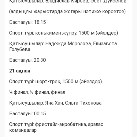
Қатысушылар: Владислав Киреев, Әсет Дүйсенов
(алдыңғы жарыстарда жоғары нәтиже көрсетсе)
Басталуы: 18:15
Спорт түрі: конькимен жүгіру, 1500 м (әйелдер)
Қатысушылар: Надежда Морозова, Елизавета
Голубева
Басталуы: 20:30
21 ақпан
Спорт түрі: шорт-трек, 1500 м (әйелдер)
¼ финал, ½ финал, финал
Қатысушылар: Яна Хан, Ольга Тихонова
Басталуы: 00:15
Спорт түрі: фристайл-акробатика, аралас
командалар