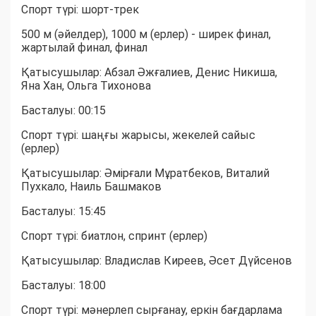
Спорт түрі: шорт-трек
500 м (әйелдер), 1000 м (ерлер) - ширек финал,
жартылай финал, финал
Қатысушылар: Абзал Әжғалиев, Денис Никиша,
Яна Хан, Ольга Тихонова
Басталуы: 00:15
Спорт түрі: шаңғы жарысы, жекелей сайыс
(ерлер)
Қатысушылар: Әмірғали Мұратбеков, Виталий
Пухкало, Наиль Башмаков
Басталуы: 15:45
Спорт түрі: биатлон, спринт (ерлер)
Қатысушылар: Владислав Киреев, Әсет Дүйсенов
Басталуы: 18:00
Спорт түрі: мәнерлеп сырғанау, еркін бағдарлама