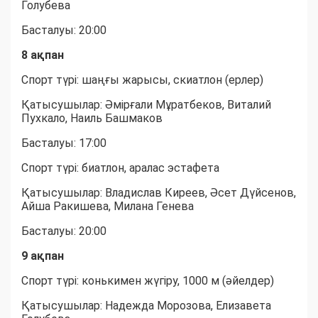
Голубева
Басталуы: 20:00
8 ақпан
Спорт түрі: шаңғы жарысы, скиатлон (ерлер)
Қатысушылар: Әмірғали Мұратбеков, Виталий
Пухкало, Наиль Башмаков
Басталуы: 17:00
Спорт түрі: биатлон, аралас эстафета
Қатысушылар: Владислав Киреев, Әсет Дүйсенов,
Айша Ракишева, Милана Генева
Басталуы: 20:00
9 ақпан
Спорт түрі: конькимен жүгіру, 1000 м (әйелдер)
Қатысушылар: Надежда Морозова, Елизавета