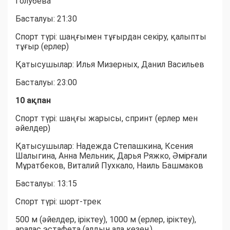
Голубева
Басталуы: 21:30
Спорт түрі: шаңғымен тұғырдан секіру, қалыпты
тұғыр (ерлер)
Қатысушылар: Илья Мизерных, Данил Васильев
Басталуы: 23:00
10 ақпан
Спорт түрі: шаңғы жарысы, спринт (ерлер мен
әйелдер)
Қатысушылар: Надежда Степашкина, Ксения
Шалыгина, Анна Мельник, Дарья Ряжко, Әмірғали
Мұратбеков, Виталий Пухкало, Наиль Башмаков
Басталуы: 13:15
Спорт түрі: шорт-трек
500 м (әйелдер, іріктеу), 1000 м (ерлер, іріктеу),
аралас эстафета (алдын ала кезең)