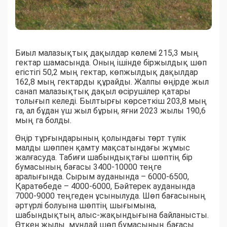
Биыл малазықтық дақылдар көлемі 215,3 мың
гектар шамасында. Оның ішінде біржылдық шөп
егістігі 50,2 мың гектар, көпжылдық дақылдар
162,8 мың гектарды құрайды. Жалпы өңірде жыл
санап малазықтық дақыл өсірушілер қатары
толығып келеді. Былтырғы көрсеткіш 203,8 мың
га, ал бұдан үш жыл бұрын, яғни 2023 жылы 190,6
мың га болды.
Өңір тұрғындарының қолындағы төрт түлік
малды шөппен қамту мақсатындағы жұмыс
жалғасуда. Табиғи шабындықтағы шөптің бір
бумасының бағасы 3400-10000 теңге
аралығында. Сырым ауданында – 6000-6500,
Қаратөбеде – 4000-6000, Бәйтерек ауданында
7000-9000 теңгеден ұсынылуда. Шөп бағасының
әртүрлі болуына шөптің шығымына,
шабындықтың алыс-жақындығына байланысты.
Өткен жылы мұндай шөп бумасының бағасы