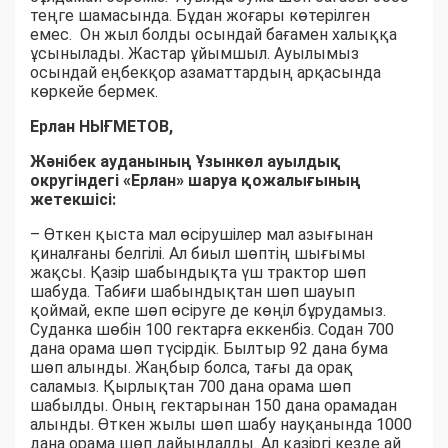
теңге шамасында. Бұдан жоғары көтерілген
емес. Он жыл болды осындай бағамен халыққа
ұсынылады. Жастар ұйымшыл. Ауылымыз
осындай еңбекқор азаматтардың арқасында
көркейе бермек.
Ерлан НЫҒМЕТОВ,
Жәнібек ауданының Ұзынкөл ауылдық
округіндегі «Ерлан» шаруа қожалығының
жетекшісі:
– Өткен қыста мал өсірушілер мал азығынан
қиналғаны белгілі. Ал биыл шөптің шығымы
жақсы. Қазір шабындықта үш трактор шөп
шабуда. Табиғи шабындықтан шөп шауып
қоймай, екпе шөп өсіруге де көңіл бұрудамыз.
Суданка шөбін 100 гектарға еккенбіз. Содан 700
дана орама шөп түсірдік. Былтыр 92 дана бума
шөп алынды. Жаңбыр болса, тағы да орақ
саламыз. Қырлықтан 700 дана орама шөп
шабылды. Оның гектарынан 150 дана орамадан
алынды. Өткен жылы шөп шабу науқанында 1000
дана орама шөп дайындалды. Ал қазіргі кезде ай