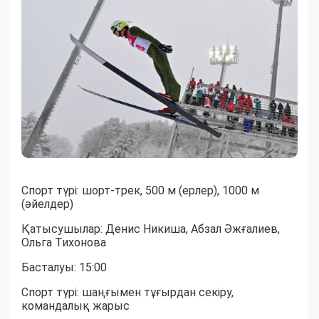
Спорт түрі: шорт-трек, 500 м (ерлер), 1000 м
(әйелдер)
Қатысушылар: Денис Никиша, Абзал Әжғалиев,
Ольга Тихонова
Басталуы: 15:00
Спорт түрі: шаңғымен тұғырдан секіру,
командалық жарыс