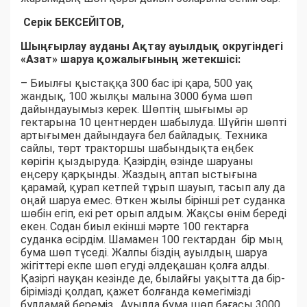
Серік БЕКСЕЙІТОВ,
Шыңғырлау ауданы Ақтау ауылдық округіндегі
«Азат» шаруа қожалығының жетекшісі:
– Биылғы қыстаққа 300 бас ірі қара, 500 уақ
жандық, 100 жылқы малына 3000 бума шөп
дайындауымыз керек. Шөптің шығымы әр
гектарына 10 центнерден шабылуда. Шүйгін шөпті
артығымен дайындауға бел байладық. Техника
сайлы, төрт тракторшы шабындықта еңбек
көрігін қыздыруда. Қазірдің өзінде шаруаны
еңсеру қарқынды. Жаздың аптап ыстығына
қарамай, қурап кетпей тұрып шауып, тасып алу да
оңай шаруа емес. Өткен жылы бірінші рет суданка
шөбін егіп, екі рет орып алдым. Жақсы өнім береді
екен. Содан биыл екінші мәрте 100 гектарға
суданка өсірдім. Шамамен 100 гектардан бір мың
бума шөп түседі. Жалпы біздің ауылдың шаруа
жігіттері екпе шөп егуді әлдеқашан қолға алды.
Қазіргі науқан кезінде де, былайғы уақытта да бір-
бірімізді қолдап, қажет болғанда көмегімізді
бұлдамай береміз. Ауылда бума шөп бағасы 3000