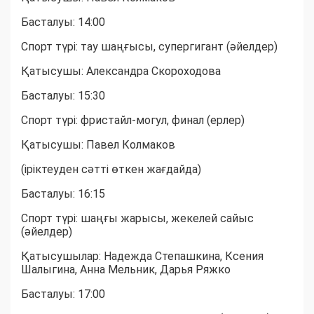
Басталуы: 14:00
Спорт түрі: тау шаңғысы, супергигант (әйелдер)
Қатысушы: Александра Скороходова
Басталуы: 15:30
Спорт түрі: фристайл-могул, финал (ерлер)
Қатысушы: Павел Колмаков
(іріктеуден сәтті өткен жағдайда)
Басталуы: 16:15
Спорт түрі: шаңғы жарысы, жекелей сайыс
(әйелдер)
Қатысушылар: Надежда Степашкина, Ксения
Шалыгина, Анна Мельник, Дарья Ряжко
Басталуы: 17:00