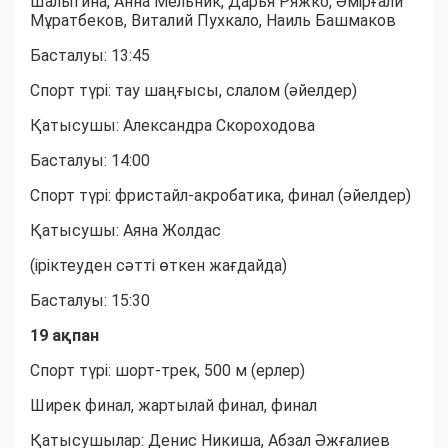
Шалыгина, Анна Мельник, Дарья Ряжко, Әмірғали
Мұратбеков, Виталий Пухкало, Наиль Башмаков
Басталуы: 13:45
Спорт түрі: тау шаңғысы, слалом (әйелдер)
Қатысушы: Александра Скороходова
Басталуы: 14:00
Спорт түрі: фристайл-акробатика, финал (әйелдер)
Қатысушы: Аяна Жолдас
(іріктеуден сәтті өткен жағдайда)
Басталуы: 15:30
19 ақпан
Спорт түрі: шорт-трек, 500 м (ерлер)
Ширек финал, жартылай финал, финал
Қатысушылар: Денис Никиша, Абзал Әжғалиев