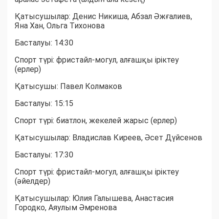
Қатысушылар: Денис Никиша, Абзал Әжғалиев,
Яна Хан, Ольга Тихонова
Басталуы: 14:30
Спорт түрі: фристайл-могул, алғашқы іріктеу
(ерлер)
Қатысушы: Павел Колмаков
Басталуы: 15:15
Спорт түрі: биатлон, жекелей жарыс (ерлер)
Қатысушылар: Владислав Киреев, Әсет Дүйсенов
Басталуы: 17:30
Спорт түрі: фристайл-могул, алғашқы іріктеу
(әйелдер)
Қатысушылар: Юлия Галышева, Анастасия
Городко, Аяулым Әмренова