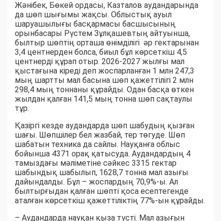
Жәнібек, Бөкей ордасы, Казталов аудандарында
да шөп шығымы жақсы. Облыстық ауыл
шаруашылығы басқармасы басшысының
орынбасары Рүстем Зұлқашевтың айтуынша,
былтыр шөптің орташа өнімділігі әр гектарынан
3,4 центнерден болса, биыл бұл көрсеткіш 4,5
центнерді құрап отыр. 2026-2027 жылғы мал
қыстағына кіреді деп жоспарланған 1 млн 247,3
мың шартты мал басына шөп қажеттілігі 2 млн
298,4 мың тоннаны құрайды. Одан басқа өткен
жылдан қалған 141,5 мың тонна шөп сақтаулы
тұр.
Қазіргі кезде аудандарда шөп шабудың қызған
шағы. Шөпшілер бел жазбай, тер төгуде. Шөп
шабатын техника да сайлы. Науқанға облыс
бойынша 4371 орақ қатысуда. Аудандардың 4
тамыздағы мәліметіне сәйкес 3315 гектар
шабындық шабылып, 1628,7 тонна мал азығы
дайындалды. Бұл – жоспардың 70,9%-ы. Ал
былтырғыдан қалған шөпті қоса есептегенде
аталған көрсеткіш қажеттіліктің 77%-ын құрайды.
– Аудандарда науқан қыза түсті. Мал азығын