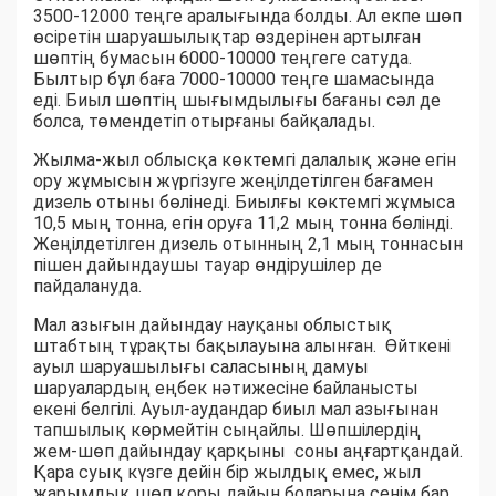
3500-12000 теңге аралығында болды. Ал екпе шөп
өсіретін шаруашылықтар өздерінен артылған
шөптің бумасын 6000-10000 теңгеге сатуда.
Былтыр бұл баға 7000-10000 теңге шамасында
еді. Биыл шөптің шығымдылығы бағаны сәл де
болса, төмендетіп отырғаны байқалады.
Жылма-жыл облысқа көктемгі далалық және егін
ору жұмысын жүргізуге жеңілдетілген бағамен
дизель отыны бөлінеді. Биылғы көктемгі жұмыса
10,5 мың тонна, егін оруға 11,2 мың тонна бөлінді.
Жеңілдетілген дизель отынның 2,1 мың тоннасын
пішен дайындаушы тауар өндірушілер де
пайдалануда.
Мал азығын дайындау науқаны облыстық
штабтың тұрақты бақылауына алынған. Өйткені
ауыл шаруашылығы саласының дамуы
шаруалардың еңбек нәтижесіне байланысты
екені белгілі. Ауыл-аудандар биыл мал азығынан
тапшылық көрмейтін сыңайлы. Шөпшілердің
жем-шөп дайындау қарқыны соны аңғартқандай.
Қара суық күзге дейін бір жылдық емес, жыл
жарымдық шөп қоры дайын боларына сенім бар.