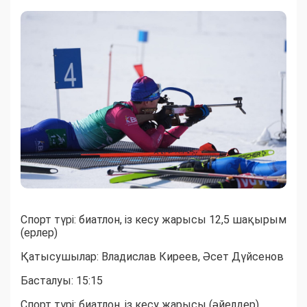
Спорт түрі: биатлон, із кесу жарысы 12,5 шақырым
(ерлер)
Қатысушылар: Владислав Киреев, Әсет Дүйсенов
Басталуы: 15:15
Спорт түрі: биатлон, із кесу жарысы (әйелдер)