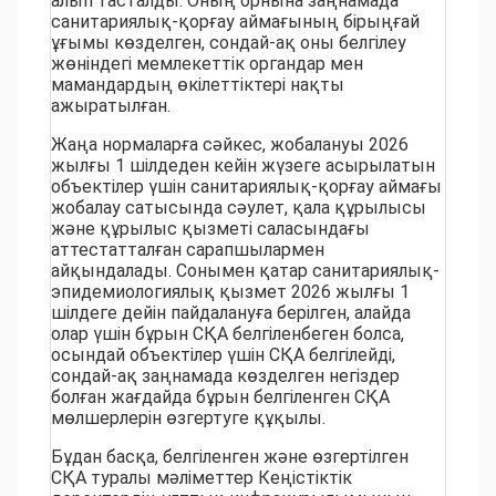
алып тасталды. Оның орнына заңнамада
санитариялық-қорғау аймағының бірыңғай
ұғымы көзделген, сондай-ақ оны белгілеу
жөніндегі мемлекеттік органдар мен
мамандардың өкілеттіктері нақты
ажыратылған.
Жаңа нормаларға сәйкес, жобалануы 2026
жылғы 1 шілдеден кейін жүзеге асырылатын
объектілер үшін санитариялық-қорғау аймағы
жобалау сатысында сәулет, қала құрылысы
және құрылыс қызметі саласындағы
аттестатталған сарапшылармен
айқындалады. Сонымен қатар санитариялық-
эпидемиологиялық қызмет 2026 жылғы 1
шілдеге дейін пайдалануға берілген, алайда
олар үшін бұрын СҚА белгіленбеген болса,
осындай объектілер үшін СҚА белгілейді,
сондай-ақ заңнамада көзделген негіздер
болған жағдайда бұрын белгіленген СҚА
мөлшерлерін өзгертуге құқылы.
Бұдан басқа, белгіленген және өзгертілген
СҚА туралы мәліметтер Кеңістіктік