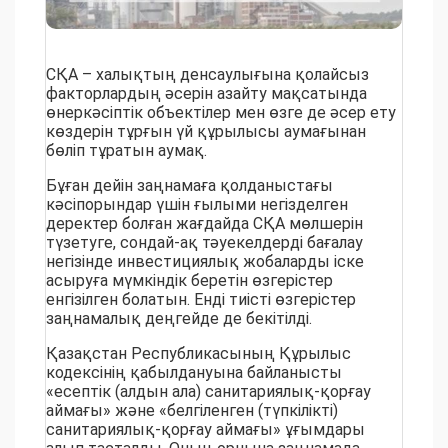
СҚА – халықтың денсаулығына қолайсыз
факторлардың әсерін азайту мақсатында
өнеркәсіптік объектілер мен өзге де әсер ету
көздерін тұрғын үй құрылысы аумағынан
бөліп тұратын аумақ.
Бұған дейін заңнамаға қолданыстағы
кәсіпорындар үшін ғылыми негізделген
деректер болған жағдайда СҚА мөлшерін
түзетуге, сондай-ақ тәуекелдерді бағалау
негізінде инвестициялық жобаларды іске
асыруға мүмкіндік беретін өзгерістер
енгізілген болатын. Енді тиісті өзгерістер
заңнамалық деңгейде де бекітілді.
Қазақстан Республикасының Құрылыс
кодексінің қабылдануына байланысты
«есептік (алдын ала) санитариялық-қорғау
аймағы» және «белгіленген (түпкілікті)
санитариялық-қорғау аймағы» ұғымдары