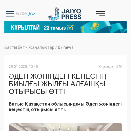
Басты бет
/
Жаңалықтар
/
07 news
29.01.2025, 10:45
Оқылды: 540
ӘДЕП ЖӨНІНДЕГІ КЕҢЕСТІҢ
БИЫЛҒЫ ЖЫЛҒЫ АЛҒАШҚЫ
ОТЫРЫСЫ ӨТТІ
Батыс Қазақстан облысындағы Әдеп жөніндегі
кеңестің отырысы өтті.