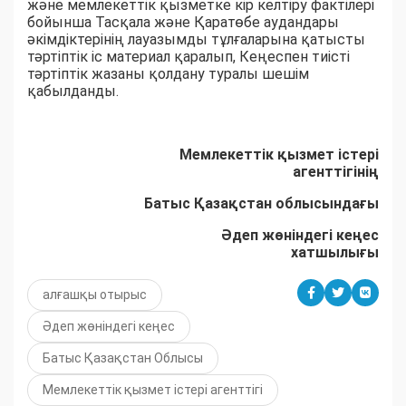
және мемлекеттік қызметке кір келтіру фактілері
бойынша Тасқала және Қаратөбе аудандары
әкімдіктерінің лауазымды тұлғаларына қатысты
тәртіптік іс материал қаралып, Кеңеспен тиісті
тәртіптік жазаны қолдану туралы шешім
қабылданды.
Мемлекеттік қызмет істері
агенттігінің
Батыс Қазақстан облысындағы
Әдеп жөніндегі кеңес
хатшылығы
алғашқы отырыс
Әдеп жөніндегі кеңес
Батыс Қазақстан Облысы
Мемлекеттік қызмет істері агенттігі