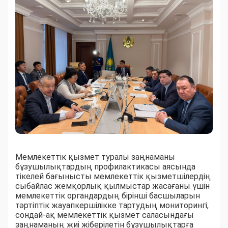
Мемлекеттік қызмет туралы заңнаманы
бұзушылықтардың профилактикасы аясында
тікелей бағынысты мемлекеттік қызметшілердің
сыбайлас жемқорлық қылмыстар жасағаны үшін
мемлекеттік органдардың бірінші басшыларын
тәртіптік жауапкершілікке тартудың мониторингі,
сондай-ақ мемлекеттік қызмет саласындағы
заңнаманың жиі жіберілетін бұзушылықтарға