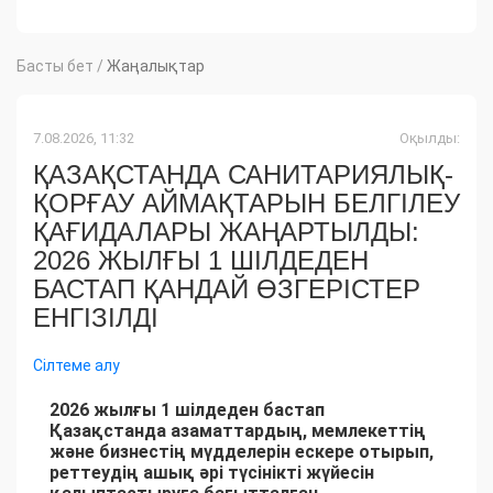
Басты бет
/
Жаңалықтар
7.08.2026, 11:32
Оқылды:
ҚАЗАҚСТАНДА САНИТАРИЯЛЫҚ-
ҚОРҒАУ АЙМАҚТАРЫН БЕЛГІЛЕУ
ҚАҒИДАЛАРЫ ЖАҢАРТЫЛДЫ:
2026 ЖЫЛҒЫ 1 ШІЛДЕДЕН
БАСТАП ҚАНДАЙ ӨЗГЕРІСТЕР
ЕНГІЗІЛДІ
Сілтеме алу
2026 жылғы 1 шілдеден бастап
Қазақстанда азаматтардың, мемлекеттің
және бизнестің мүдделерін ескере отырып,
реттеудің ашық әрі түсінікті жүйесін