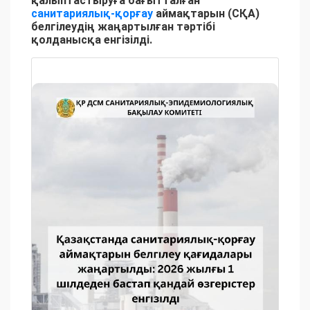
қалыптастыруға бағытталған
санитариялық-қорғау
аймақтарын (СҚА)
белгілеудің жаңартылған тәртібі
қолданысқа енгізілді.