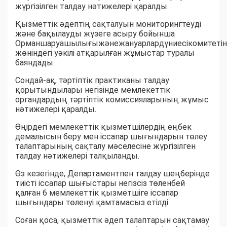
жүргізілген талдау нәтижелері қаралды.
Қызметтік әдептің сақталуын мониторингтеуді
және бақылауды жүзеге асыру бойынша
Орманшаруашылығыжәнежануарлардүниесікомитеті
жөніндегі уәкілі атқарылған жұмыстар туралы
баяндады.
Сондай-ақ, тәртіптік практиканы талдау
қорытындылары негізінде мемлекеттік
органдардың тәртіптік комиссияларының жұмыс
нәтижелері қаралды.
Өңірдегі мемлекеттік қызметшілердің еңбек
демалысын беру мен іссапар шығындарын төлеу
талаптарының сақталу мәселесіне жүргізілген
талдау нәтижелері талқыланды.
Өз кезегінде, Департаментпен талдау шеңберінде
тиісті іссапар шығыстары негізсіз төленбей
қалған 6 мемлекеттік қызметшіге іссапар
шығындары төленуі қамтамасыз етілді.
Соған қоса, қызметтік әдеп талаптарын сақтамау