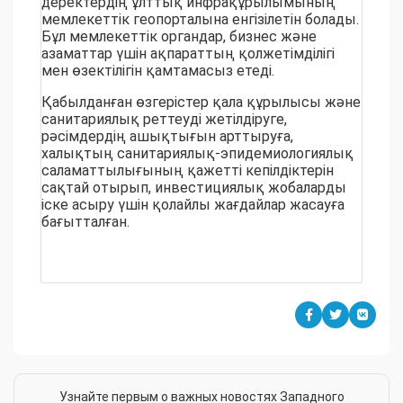
деректердің ұлттық инфрақұрылымының
мемлекеттік геопорталына енгізілетін болады.
Бұл мемлекеттік органдар, бизнес және
азаматтар үшін ақпараттың қолжетімділігі
мен өзектілігін қамтамасыз етеді.
Қабылданған өзгерістер қала құрылысы және
санитариялық реттеуді жетілдіруге,
рәсімдердің ашықтығын арттыруға,
халықтың санитариялық-эпидемиологиялық
саламаттылығының қажетті кепілдіктерін
сақтай отырып, инвестициялық жобаларды
іске асыру үшін қолайлы жағдайлар жасауға
бағытталған.
Узнайте первым о важных новостях Западного