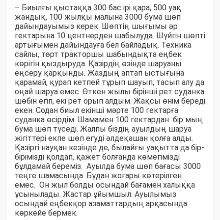
– Биылғы қыстаққа 300 бас ірі қара, 500 уақ
жандық, 100 жылқы малына 3000 бума шөп
дайындауымыз керек. Шөптің шығымы әр
гектарына 10 центнерден шабылуда. Шүйгін шөпті
артығымен дайындауға бел байладық. Техника
сайлы, төрт тракторшы шабындықта еңбек
көрігін қыздыруда. Қазірдің өзінде шаруаны
еңсеру қарқынды. Жаздың аптап ыстығына
қарамай, қурап кетпей тұрып шауып, тасып алу да
оңай шаруа емес. Өткен жылы бірінші рет суданка
шөбін егіп, екі рет орып алдым. Жақсы өнім береді
екен. Содан биыл екінші мәрте 100 гектарға
суданка өсірдім. Шамамен 100 гектардан бір мың
бума шөп түседі. Жалпы біздің ауылдың шаруа
жігіттері екпе шөп егуді әлдеқашан қолға алды.
Қазіргі науқан кезінде де, былайғы уақытта да бір-
бірімізді қолдап, қажет болғанда көмегімізді
бұлдамай береміз. Ауылда бума шөп бағасы 3000
теңге шамасында. Бұдан жоғары көтерілген
емес. Он жыл болды осындай бағамен халыққа
ұсынылады. Жастар ұйымшыл. Ауылымыз
осындай еңбекқор азаматтардың арқасында
көркейе бермек.