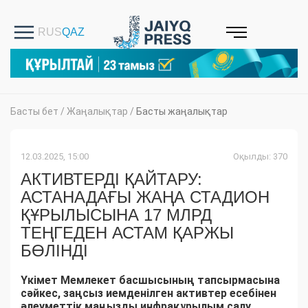
Басты бет
/
Жаңалықтар
/
Басты жаңалықтар
12.03.2025, 15:00
Оқылды: 370
АКТИВТЕРДІ ҚАЙТАРУ:
АСТАНАДАҒЫ ЖАҢА СТАДИОН
ҚҰРЫЛЫСЫНА 17 МЛРД
ТЕҢГЕДЕН АСТАМ ҚАРЖЫ
БӨЛІНДІ
Үкімет Мемлекет басшысының тапсырмасына
сәйкес, заңсыз иемденілген активтер есебінен
әлеуметтік маңызды инфрақұрылым салу