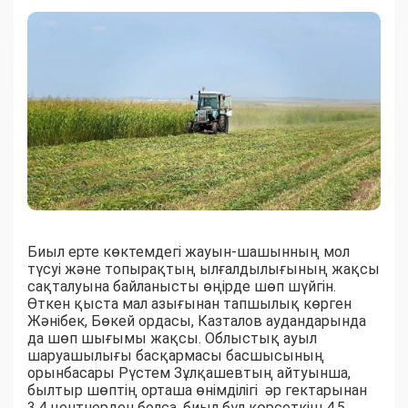
Биыл ерте көктемдегі жауын-шашынның мол
түсуі және топырақтың ылғалдылығының жақсы
сақталуына байланысты өңірде шөп шүйгін.
Өткен қыста мал азығынан тапшылық көрген
Жәнібек, Бөкей ордасы, Казталов аудандарында
да шөп шығымы жақсы. Облыстық ауыл
шаруашылығы басқармасы басшысының
орынбасары Рүстем Зұлқашевтың айтуынша,
былтыр шөптің орташа өнімділігі әр гектарынан
3,4 центнерден болса, биыл бұл көрсеткіш 4,5