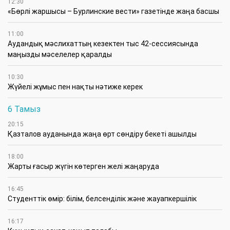
12:30
«Бөрлі жаршысы – Бурлинские вести» газетінде жаңа басшы
11:00
Аудандық мәслихаттың кезектен тыс 42-сессиясында
маңызды мәселелер қаралды
10:30
Жүйелі жұмыс пен нақты нәтиже керек
6 Тамыз
20:15
Қазталов ауданында жаңа өрт сөндіру бекеті ашылды
18:00
Жарты ғасыр жүгін көтерген желі жаңаруда
16:45
Студенттік өмір: білім, белсенділік және жауапкершілік
16:17