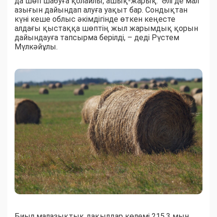
да шөп шабуға қолайлы, ашық-жарық. Әлі де мал
азығын дайындап алуға уақыт бар. Сондықтан
күні кеше облыс әкімдігінде өткен кеңесте
алдағы қыстаққа шөптің жыл жарымдық қорын
дайындауға тапсырма берілді, – деді Рүстем
Мүлкәйұлы.
Биыл малазықтық дақылдар көлемі 215,3 мың