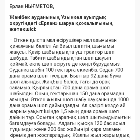
Ерлан НЫҒМЕТОВ,
Жәнібек ауданының Ұзынкөл ауылдық
округіндегі «Ерлан» шаруа қожалығының
жетекшісі:
– Өткен қыста мал өсірушілер мал азығынан
қиналғаны белгілі. Ал биыл шөптің шығымы
жақсы. Қазір шабындықта үш трактор шөп
шабуда. Табиғи шабындықтан шөп шауып
қоймай, екпе шөп өсіруге де көңіл бұрудамыз.
Суданка шөбін 100 гектарға еккенбіз. Содан 700
дана орама шөп түсірдік. Былтыр 92 дана бума
шөп алынды. Жаңбыр болса, тағы да орақ
саламыз. Қырлықтан 700 дана орама шөп
шабылды. Оның гектарынан 150 дана орамадан
алынды. Өткен жылы шөп шабу науқанында 1000
дана орама шөп дайындалды. Ал қазіргі кезде ай
жарым уақыт ішінде 1,5 мың дана орама шөп
дайын тұр. Осыған қарап-ақ шөп шығымдылығын
бағамдауға болады. Алдағы қысқа 120 бас асыл
тұқымды және 200 бас жайын ірі қара малмен
кіреміз деп жоспарладық. Жалпы жыл жарымдық