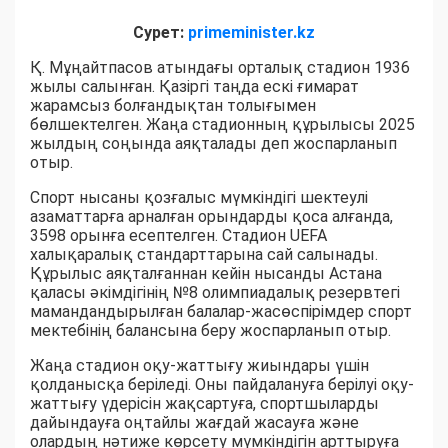
Сурет:
primeminister.kz
Қ. Мұңайтпасов атындағы орталық стадион 1936
жылы салынған. Қазіргі таңда ескі ғимарат
жарамсыз болғандықтан толығымен
бөлшектелген. Жаңа стадионның құрылысы 2025
жылдың соңында аяқталады деп жоспарланып
отыр.
Спорт нысаны қозғалыс мүмкіндігі шектеулі
азаматтарға арналған орындарды қоса алғанда,
3598 орынға есептелген. Стадион UEFA
халықаралық стандарттарына сай салынады.
Құрылыс аяқталғаннан кейін нысанды Астана
қаласы әкімдігінің №8 олимпиадалық резервтегі
мамандандырылған балалар-жасөспірімдер спорт
мектебінің балансына беру жоспарланып отыр.
Жаңа стадион оқу-жаттығу жиындары үшін
қолданысқа беріледі. Оны пайдалануға берілуі оқу-
жаттығу үдерісін жақсартуға, спортшыларды
дайындауға оңтайлы жағдай жасауға және
олардың нәтиже көрсету мүмкіндігін арттыруға