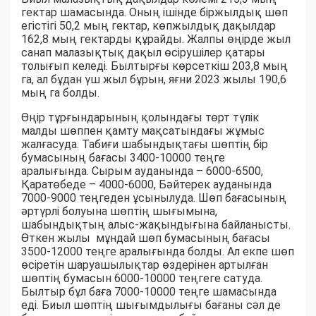
гектар шамасында. Оның ішінде біржылдық шөп
егістігі 50,2 мың гектар, көпжылдық дақылдар
162,8 мың гектарды құрайды. Жалпы өңірде жыл
санап малазықтық дақыл өсірушілер қатары
толығып келеді. Былтырғы көрсеткіш 203,8 мың
га, ал бұдан үш жыл бұрын, яғни 2023 жылы 190,6
мың га болды.
Өңір тұрғындарының қолындағы төрт түлік
малды шөппен қамту мақсатындағы жұмыс
жалғасуда. Табиғи шабындықтағы шөптің бір
бумасының бағасы 3400-10000 теңге
аралығында. Сырым ауданында – 6000-6500,
Қаратөбеде – 4000-6000, Бәйтерек ауданында
7000-9000 теңгеден ұсынылуда. Шөп бағасының
әртүрлі болуына шөптің шығымына,
шабындықтың алыс-жақындығына байланысты.
Өткен жылы мұндай шөп бумасының бағасы
3500-12000 теңге аралығында болды. Ал екпе шөп
өсіретін шаруашылықтар өздерінен артылған
шөптің бумасын 6000-10000 теңгеге сатуда.
Былтыр бұл баға 7000-10000 теңге шамасында
еді. Биыл шөптің шығымдылығы бағаны сәл де