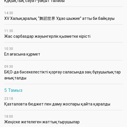
Құқықтық сауат-уақыт талабы
14:30
XV Халықаралық “舞蹈世界 Удао шыжие” атты би байқауы
11:30
Жас сарбаздар жауынгерлік қызметке кірісті
10:30
Ел ағасына құрмет
09:30
БҚО-да бәсекелестікті қорғау саласында заң бұзушылықтар
анықталды
5 Тамыз
23:18
Қазталовта бюджет пен даму жоспары қайта қаралды
18:00
Жеңіске жетелеген жаттықтырушылар