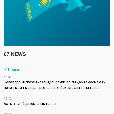
07 NEWS
7 Тамыз
16:45
Балалардың жазғы кезеңдегі қауіпсіздігін қамтамасыз ету –
негізгі қауіп-қатерлерге кешенді бақылауды талап етеді
15:30
Батыстың барысы анықталды