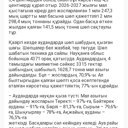
центнерді құрап отыр. 2026-2027 жылғы мал
қыстағына кіреді деп жоспарланған 1 млн 247,3
мың шартты мал басына шөп қажеттілігі 2 млн
298,4 мың тоннаны құрайды. Одан басқа өткен
жылдан қалған 141,5 мың тонна шөп сақтаулы
тұр.
Қазіргі кезде аудандарда шөп шабудың қызған
шағы. Шөпшілер бел жазбай, тер төгуде. Шөп
шабатын техника да сайлы. Науқанға облыс
бойынша 4371 орақ қатысуда. Аудандардың 4
тамыздағы мәліметіне сәйкес 3315 гектар
шабындық шабылып, 1628,7 тонна мал азығы
дайындалды. Бұл – жоспардың 70,9%-ы. Ал
былтырғыдан қалған шөпті қоса есептегенде
аталған көрсеткіш қажеттіліктің 77%-ын құрайды.
– Аудандарда науқан қыза түсті. Мал азығын
дайындау жоспарын Теректі – 97%-ға, Бәйтерек
ауданы – 91%-ға, Бөрлі – 81,3%-ға, Сырым – 79,6%-
ға, Шыңғырлау – 78%-ға, Ақжайық ауданы –
76,5%-ға
жеткізді. Басқалары сәл кейіндеу келеді. Ауа райы