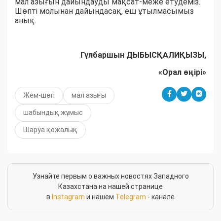
мал азығын дайындауды мақсат-меже етудеміз.
Шөпті молынан дайындасақ, еш ұтылмасымыз
анық.
Гүлбаршын ДЫБЫСҚАЛИҚЫЗЫ,
«Орал өңірі»
Жем-шөп
мал азығы
шабындық жұмыс
Шаруа қожалық
Узнайте первым о важных новостях Западного
Казахстана на нашей странице
в
Instagram
и нашем
Telegram
- канале