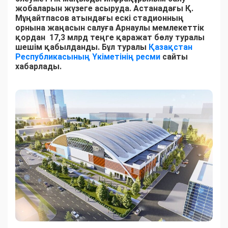
жобаларын жүзеге асыруда. Астанадағы Қ.
Мұңайтпасов атындағы ескі стадионның
орнына жаңасын салуға Арнаулы мемлекеттік
қордан 17,3 млрд теңге қаражат бөлу туралы
шешім қабылданды.
Бұл туралы
Қазақстан
Республикасының Үкіметінің ресми
сайты
хабарлады.