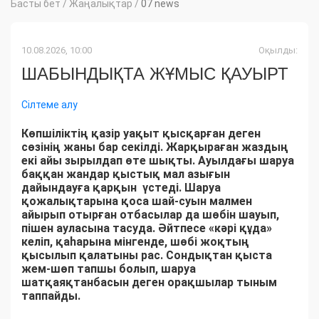
Басты бет
/
Жаңалықтар
/
07 news
10.08.2026, 10:00
Оқылды:
ШАБЫНДЫҚТА ЖҰМЫС ҚАУЫРТ
Сілтеме алу
Көпшіліктің қазір уақыт қысқарған деген
сөзінің жаны бар секілді. Жарқыраған жаздың
екі айы зырылдап өте шықты. Ауылдағы шаруа
баққан жандар қыстық мал азығын
дайындауға қарқын үстеді. Шаруа
қожалықтарына қоса шай-суын малмен
айырып отырған отбасылар да шөбін шауып,
пішен ауласына тасуда. Әйтпесе «кәрі құда»
келіп, қаһарына мінгенде, шөбі жоқтың
қысылып қалатыны рас. Сондықтан қыста
жем-шөп тапшы болып, шаруа
шатқаяқтанбасын деген орақшылар тыным
таппайды.