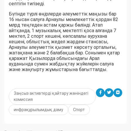
септігін тигізеді.
Бүгінде түрлі өңірлерде әлеуметтік маңызы бар
16 нысан салуға Арнаулы мемлекеттік қордан 82
млрд теңгеден астам қаржы бөлінді. Атап
айтқанда, 1 музыкалық мектепті қоса алғанда 7
мектеп, 2 спорт кешені, көпсалалы аурухана
кешені, облыстық жедел жәрдем стансасы,
Арнаулы әлеуметтік қызмет көрсету орталығы,
жатақхана және 2 балабақша бар. Сонымен қатар
қаражат Қызылорда облысындағы Арал
ауданында сумен жабдықтау жүйелерін салуға
және жаңғырту жұмыстарына бағытталды.
Заңсыз активтерді қайтару жөніндегі
комиссия
инфрақұрылымдық даму
Спорт