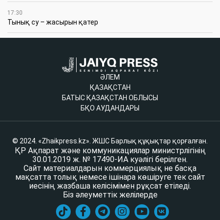
17:30
Тынық су – жасырын қатер
ӘЛЕМ
ҚАЗАҚСТАН
БАТЫС ҚАЗАҚСТАН ОБЛЫСЫ
БҚО АУДАНДАРЫ
© 2024. «Zhaikpress.kz». ЖШС Барлық құқықтар қорғалған.
ҚР Ақпарат және коммуникациялар министрлігінің
30.01.2019 ж. № 17490-ИА куәлігі берілген.
Сайт материалдарын коммерциялық не басқа
мақсатта толық немесе ішінара көшіруге тек сайт
иесінің жазбаша келісімімен рұқсат етіледі.
Біз әлеуметтік желілерде