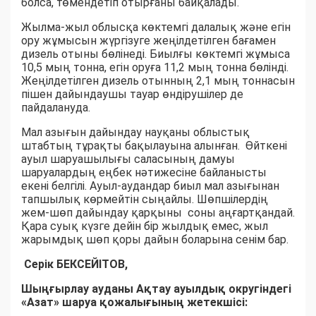
болса, төмендетіп отырғаны байқалады.
Жылма-жыл облысқа көктемгі далалық және егін
ору жұмысын жүргізуге жеңілдетілген бағамен
дизель отыны бөлінеді. Биылғы көктемгі жұмыса
10,5 мың тонна, егін оруға 11,2 мың тонна бөлінді.
Жеңілдетілген дизель отынның 2,1 мың тоннасын
пішен дайындаушы тауар өндірушілер де
пайдалануда.
Мал азығын дайындау науқаны облыстық
штабтың тұрақты бақылауына алынған. Өйткені
ауыл шаруашылығы саласының дамуы
шаруалардың еңбек нәтижесіне байланысты
екені белгілі. Ауыл-аудандар биыл мал азығынан
тапшылық көрмейтін сыңайлы. Шөпшілердің
жем-шөп дайындау қарқыны соны аңғартқандай.
Қара суық күзге дейін бір жылдық емес, жыл
жарымдық шөп қоры дайын боларына сенім бар.
Серік БЕКСЕЙІТОВ,
Шыңғырлау ауданы Ақтау ауылдық округіндегі
«Азат» шаруа қожалығының жетекшісі: