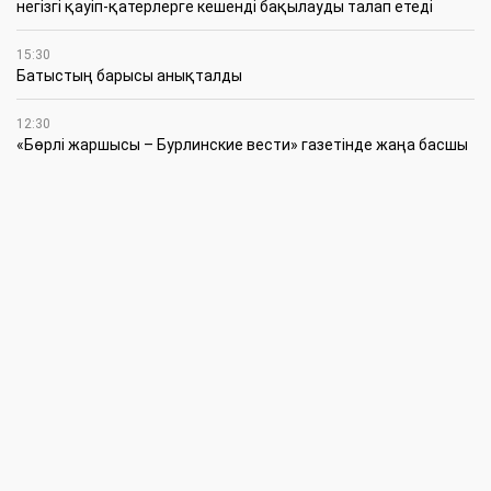
негізгі қауіп-қатерлерге кешенді бақылауды талап етеді
15:30
Батыстың барысы анықталды
12:30
«Бөрлі жаршысы – Бурлинские вести» газетінде жаңа басшы
11:00
Аудандық мәслихаттың кезектен тыс 42-сессиясында
маңызды мәселелер қаралды
10:30
Жүйелі жұмыс пен нақты нәтиже керек
6 Тамыз
20:15
Қазталов ауданында жаңа өрт сөндіру бекеті ашылды
18:00
Жарты ғасыр жүгін көтерген желі жаңаруда