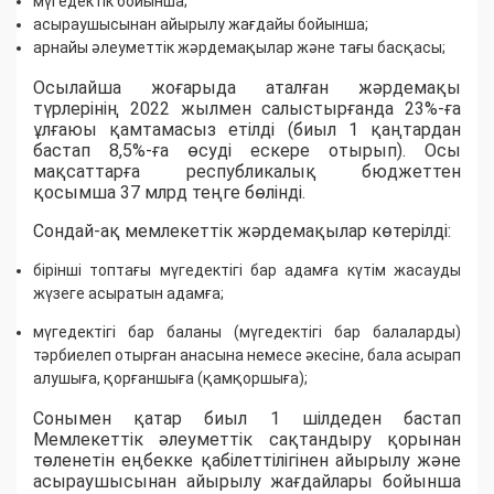
мүгедектік бойынша;
асыраушысынан айырылу жағдайы бойынша;
арнайы әлеуметтік жәрдемақылар және тағы басқасы;
Осылайша жоғарыда аталған жәрдемақы
түрлерінің 2022 жылмен салыстырғанда 23%-ға
ұлғаюы қамтамасыз етілді (биыл 1 қаңтардан
бастап 8,5%-ға өсуді ескере отырып). Осы
мақсаттарға республикалық бюджеттен
қосымша 37 млрд теңге бөлінді.
Сондай-ақ мемлекеттік жәрдемақылар көтерілді:
бірінші топтағы мүгедектігі бар адамға күтім жасауды
жүзеге асыратын адамға;
мүгедектігі бар баланы (мүгедектігі бар балаларды)
тәрбиелеп отырған анасына немесе әкесіне, бала асырап
алушыға, қорғаншыға (қамқоршыға);
Сонымен қатар биыл 1 шілдеден бастап
Мемлекеттік әлеуметтік сақтандыру қорынан
төленетін еңбекке қабілеттілігінен айырылу және
асыраушысынан айырылу жағдайлары бойынша