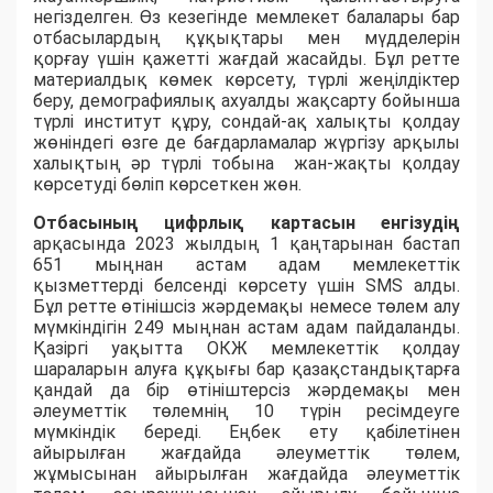
негізделген. Өз кезегінде мемлекет балалары бар
отбасылардың құқықтары мен мүдделерін
қорғау үшін қажетті жағдай жасайды. Бұл ретте
материалдық көмек көрсету, түрлі жеңілдіктер
беру, демографиялық ахуалды жақсарту бойынша
түрлі институт құру, сондай-ақ халықты қолдау
жөніндегі өзге де бағдарламалар жүргізу арқылы
халықтың әр түрлі тобына жан-жақты қолдау
көрсетуді бөліп көрсеткен жөн.
Отбасының цифрлық картасын енгізудің
арқасында 2023 жылдың 1 қаңтарынан бастап
651 мыңнан астам адам мемлекеттік
қызметтерді белсенді көрсету үшін SMS алды.
Бұл ретте өтінішсіз жәрдемақы немесе төлем алу
мүмкіндігін 249 мыңнан астам адам пайдаланды.
Қазіргі уақытта ОКЖ мемлекеттік қолдау
шараларын алуға құқығы бар қазақстандықтарға
қандай да бір өтініштерсіз жәрдемақы мен
әлеуметтік төлемнің 10 түрін ресімдеуге
мүмкіндік береді. Еңбек ету қабілетінен
айырылған жағдайда әлеуметтік төлем,
жұмысынан айырылған жағдайда әлеуметтік