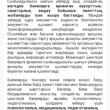
Сыйымдылығы шағын үйлерді ашу, сондай-ақ
мүгедек балаларға арналған курорттық-
санаторлық емдеу бойынша пилоттық
жобаларды іске асыру басталды.
Мұндай
үйлерді құру әлеуметтік кодексте белгіленген
әлеуметтік қызмет көрсету жүйесін
трансформациялау шеңберінде көзделген.
Осылайша жан басына қаржыландыру арқылы
жеке секторды тарту арқылы арнаулы әлеуметтік
қызметтер көрсетудің мемлекеттік орталықтары
монополиясыздандырылады. Ашылу мүгедектігі
бар адамдар тұратын жерлерде, оның ішінде
ауылдық жерлерде өткізіледі. Мүмкіндігі шектеулі
балаларға арналған сыйымдылығы шағын үйлерде
арнаулы әлеуметтік қызметтердің кепілдік
берілген көлемі қолжетімді.
Балаларды тексеру және оларға кеңес беру,
ерекше білім беру қажеттіліктері мен білім алудың
ерекше шарттарын бағалау, білім беру
бағдарламасын анықтау, сондай-ақ мүмкіндігі
шектеулі балаларды арнайы психологиялық-
педагогикалық қолдауға жіберу үшін
психологиялық-медициналық-педагогикалық