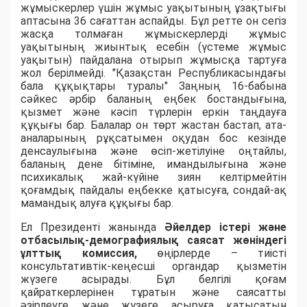
жұмыскерлер үшін жұмыс уақытының ұзақтығы
аптасына 36 сағаттан аспайды. Бұл ретте он сегіз
жасқа толмаған жұмыскерлерді жұмыс
уақытының жиынтық есебін (үстеме жұмыс
уақытын) пайдалана отырып жұмысқа тартуға
жол берілмейді. "Қазақстан Республикасындағы
бала құқықтары туралы" Заңның 16-бабына
сәйкес әрбiр баланың еңбек бостандығына,
қызмет және кәсiп түрлерiн еркiн таңдауға
құқығы бар. Балалар он төрт жастан бастап, ата-
аналарының рұқсатымен оқудан бос кезiнде
денсаулығына және өсіп-жетiлуiне оңтайлы,
баланың дене бiтiмiне, имандылығына және
психикалық жай-күйiне зиян келтiрмейтiн
қоғамдық пайдалы еңбекке қатысуға, сондай-ақ
мамандық алуға құқығы бар.
Ел Президенті жанында
Әйелдер істері және
отбасылық-демографиялық саясат жөніндегі
ұлттық комиссия,
өңірлерде – тиісті
консультативтік-кеңесші органдар қызметін
жүзеге асырады. Бұл белгілі қоғам
қайраткерлерінен тұратын және саясатты
әзірлеуге және жүзеге асыруға қатысатын