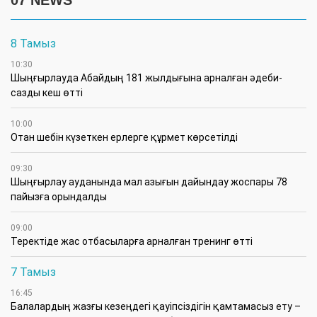
07 NEWS
8 Тамыз
10:30
Шыңғырлауда Абайдың 181 жылдығына арналған әдеби-
сазды кеш өтті
10:00
Отан шебін күзеткен ерлерге құрмет көрсетілді
09:30
​Шыңғырлау ауданында мал азығын дайындау жоспары 78
пайызға орындалды
09:00
​Теректіде жас отбасыларға арналған тренинг өтті
7 Тамыз
16:45
Балалардың жазғы кезеңдегі қауіпсіздігін қамтамасыз ету –