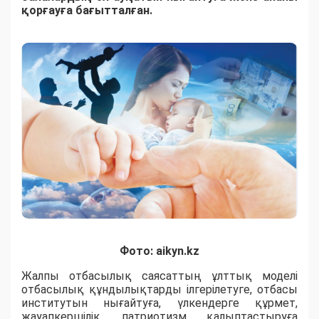
қорғауға бағытталған.
Фото: aikyn.kz
Жалпы отбасылық саясаттың ұлттық моделі
отбасылық құндылықтарды ілгерілетуге, отбасы
институтын нығайтуға, үлкендерге құрмет,
жауапкершілік, патриотизм қалыптастыруға