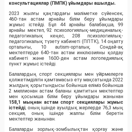
консультациялар (ПМПК) ұйымдары
ашылды.
2023 жылғы қаңтардағы мәліметке сүйенсек,
460-тан астам арнайы білім беру ұйымдары
жұмыс істейді. Бұл 44 арнайы балабақша, 99
арнайы мектеп, 92 психологиялық-медициналық-
педагогикалық кеңес, 208 психологиялық-
педагогикалық түзету кабинеті (ППТК), 14 оңалту
орталығы, 10 autism-орталық. Сондай-ақ
мектептерде 640-тан астам инклюзияны қолдау
кабинеті және 1600-ден астам логопедиялық
пункт жұмыс істейді.
Балалардың спорт секциялары мен үйірмелерге
қолжетімділігін қамтамасыз ету мақсатында 2022
жылдың қорытындысы бойынша еліміз бойынша
2 миллионан астам баланы қамтитын мектептер
мен қосымша білім беру ұйымдары жанынан
158,1 мыңнан астам спорт секциялары жұмыс
істейді
, оның ішінде ауылдық жерлерде 76,3 мың
секция, оның ішінде жалпы білім беретін
мектептер жанынан.
Балаларды зорлық-зомбылықтан қорғау және