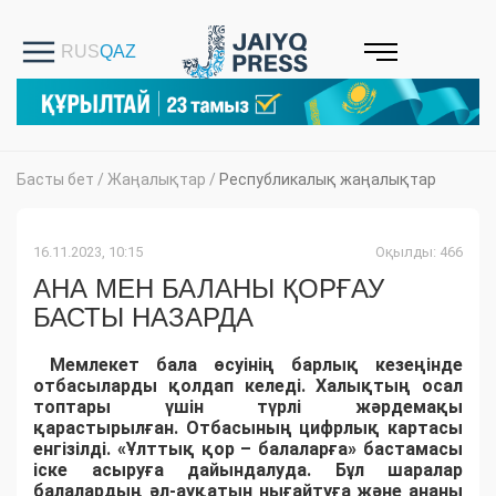
Басты бет
/
Жаңалықтар
/
Республикалық жаңалықтар
16.11.2023, 10:15
Оқылды: 466
АНА МЕН БАЛАНЫ ҚОРҒАУ
БАСТЫ НАЗАРДА
Мемлекет бала өсуінің барлық кезеңінде
отбасыларды қолдап келеді. Халықтың осал
топтары үшін түрлі жәрдемақы
қарастырылған. Отбасының цифрлық картасы
енгізілді. «Ұлттық қор – балаларға» бастамасы
іске асыруға дайындалуда. Бұл шаралар
балалардың әл-ауқатын нығайтуға және ананы