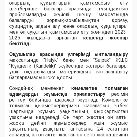
олардың құқықтарын қамтамасыз ету
шеңберінде балалар арасында туындайтын
проблемаларды жүйелі шешу мақсатында
балаларды зорлық-зомбылықтан қорғау,
суицидтің алдын алу және олардың құқықтары
мен әл-ауқатын қамтамасыз ету жөніндегі 2023-
2025 жылдарға арналған
к
ешенді жоспар
бекітілді
.
Оқушылар арасында үлгерімді ынталандыру
мақсатында "Halyk" банкі мен "Sulpak" ЖШС
"Күнделік (Kundelik)" жүйесінде жоғары бағалары
үшін оқушыларды материалдық ынталандыру
бағдарламасын іске қосты.
Сондай-ақ мемлекет
кәмелетке толмаған
адамдарды жұмысқа орналастыру
рәсімін
реттеу бойынша шаралар жүргізді. Кәмелетке
толмаған қызметкерлермен жасалатын еңбек
шартында жұмыс уақытының қысқартылған
ұзақтығы көзделеді. Он төрт жастан он алты
жасқа дейінгі жұмыскерлер үшін жұмыс
уақытының ұзақтығы аптасына 24 сағаттан
аспайды, ал он алты жастан он сегіз жасқа дейінгі