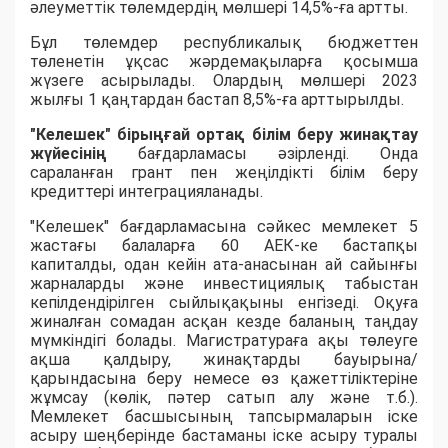
әлеуметтік төлемдердің мөлшері 14,5%-ға артты.
Бұл төлемдер республикалық бюджеттен
төленетін ұқсас жәрдемақыларға қосымша
жүзеге асырылады. Олардың мөлшері 2023
жылғы 1 қаңтардан бастап 8,5%-ға арттырылды.
"Келешек" бірыңғай ортақ білім беру жинақтау
жүйесінің
бағдарламасы әзірленді. Онда
сараланған грант пен жеңілдікті білім беру
кредиттері интеграцияланады.
"Келешек" бағдарламасына сәйкес мемлекет 5
жастағы балаларға 60 АЕК-ке бастапқы
капиталды, одан кейін ата-анасынан ай сайынғы
жарналарды және инвестициялық табыстан
кепілдендірілген сыйлықақыны енгізеді. Оқуға
жиналған сомадан асқан кезде баланың таңдау
мүмкіндігі болады. Магистратураға ақы төлеуге
ақша қалдыру, жинақтарды бауырына/
қарындасына беру немесе өз қажеттіліктеріне
жұмсау (көлік, пәтер сатып алу және т.б.).
Мемлекет басшысының тапсырмаларын іске
асыру шеңберінде бастаманы іске асыру туралы