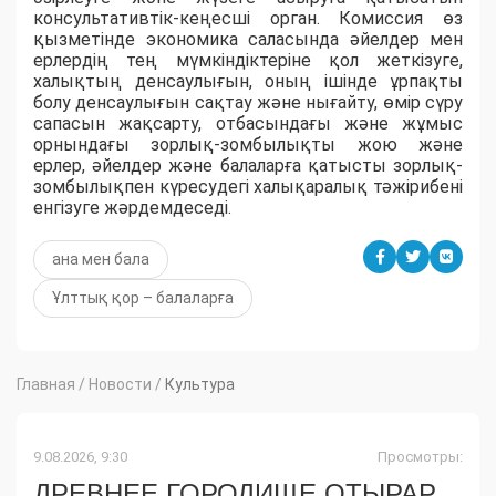
консультативтік-кеңесші орган. Комиссия өз
қызметінде экономика саласында әйелдер мен
ерлердің тең мүмкіндіктеріне қол жеткізуге,
халықтың денсаулығын, оның ішінде ұрпақты
болу денсаулығын сақтау және нығайту, өмір сүру
сапасын жақсарту, отбасындағы және жұмыс
орнындағы зорлық-зомбылықты жою және
ерлер, әйелдер және балаларға қатысты зорлық-
зомбылықпен күресудегі халықаралық тәжірибені
енгізуге жәрдемдеседі.
ана мен бала
Ұлттық қор – балаларға
Главная
/
Новости
/
Культура
9.08.2026, 9:30
Просмотры:
ДРЕВНЕЕ ГОРОДИЩЕ ОТЫРАР