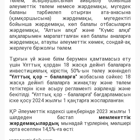
төлем, асыраушысынан айырылу бойынша
әлеуметтік төлем немесе жәрдемақы, мүгедек
баланы тәрбиелеп отырған ата-анасына
(қамқоршысына) жәрдемақы, мүгедектігі
бойынша жәрдемақы, көп балалы отбасыларға
жәрдемақы, "Алтын алқа" және "Күміс алқа"
алқаларымен марапатталған көп балалы аналарға
жәрдемақы, атаулы әлеуметтік көмек, сондай-ақ
жерлеуге біржолғы төлем.
Тұрғын үй және білім берумен қамтамасыз ету
үшін Ұлттық қордан 18 жасқа дейінгі балаларға
инвестициялық кірістің 50%-ын төлеу жөніндегі
"Ұлттық қор – балаларға"
жобасына сәйкес 18
жасқа дейінгі балаларға жинақтау және төлем
тетіктерін іске асыру регламенті әзірленді және
бекітілді. "Ұлттық қор - балаларға" бағдарламасын
іске қосу 2024 жылғы 1 қаңтарға жоспарланған.
ҚР Әлеуметтік кодексі шеңберінде 2023 жылғы 1
шілдеден бастап
мемлекеттік
жәрдемақылардың
мынадай түрлерінің мөлшері
орта есеппен 14,5%-ға өсті: