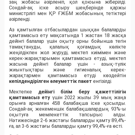
заң жобасы әзірленіп, қол қоюына жіберілді.
Сондай-ақ іске асыру шеңберінде қаржы
министрлігі мен ҚР ҒЖБМ жобасының тетіктері
әзірленді.
Аз қамтылған отбасылардан шыққан балаларды
қамтамасыз ету мақсатында 1 жастан 18 жасқа
дейінгі балалар үшін оқыту орны бойынша тегін
тамақтануды, қалалық қоғамдық көлікте
жеңілдікпен жол жүруді, мектеп киімімен және
керек-жарақтарымен қамтамасыз етуді, мектеп
жасына дейінгі балалар үшін - азық-түлік
жиынтықтары және гигиеналық керек-
жарақтармен қамтамасыз етуді көздейтін
кепілдендірілген әлеуметтік пакет
енгізілді.
Мектепке
дейінгі білім беру қажеттілігін
қамтамасыз ету
үшін 2022 жылы 39 мың жаңа
орынға арналған 458 балабақша іске қосылды.
Сондай-ақ жекеменшік балабақшалардың 93%-ы
оқытуға мемлекеттік тапсырыс алды.
Нәтижесінде 2-6 жастағы балаларды қамту 89,4%-
ға, ал 3-6 жастағы балаларды қамту 99,4%-ға өсті.