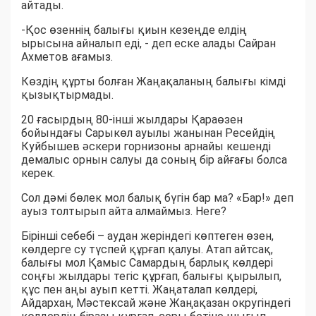
айтады.
-Қос өзеннің балығы қиын кезеңде елдің
ырысына айналып еді, - деп еске алады Сайран
Ахметов ағамыз.
Көздің құрты болған Жаңақаланың балығы кімді
қызықтырмады.
20 ғасырдың 80-інші жылдары Қараөзен
бойындағы Сарыкөл ауылы жанынан Ресейдің
Куйбышев әскери горнизоны арнайы кешенді
демалыс орнын салуы да соның бір айғағы болса
керек.
Сол дәмі бөлек мол балық бүгін бар ма? «Бар!» деп
ауыз толтырып айта алмаймыз. Неге?
Бірінші себебі – аудан жеріндегі көптеген өзен,
көлдерге су түспей құрғап қалуы. Атап айтсақ,
балығы мол Қамыс Самардың барлық көлдері
соңғы жылдары тегіс құрғап, балығы қырылып,
құс пен аңы ауып кетті. Жаңаталап көлдері,
Айдархан, Мәстексай және Жаңақазан округіндегі