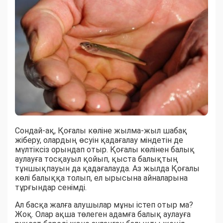
Сондай-ақ, Қоғалы көліне жылма-жыл шабақ
жіберу, олардың өсуін қадағалау міндетін де
мүлтіксіз орындап отыр. Қоғалы көлінен балық
аулауға тосқауыл қойып, қыста балықтың
тұншықпауын да қадағалауда. Аз жылда Қоғалы
көлі балыққа толып, ел ырысына айналарына
тұрғындар сенімді.
Ал басқа жалға алушылар мұны істеп отыр ма?
Жоқ. Олар ақша төлеген адамға балық аулауға