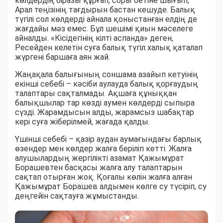
көлдердің біразы құрғап, соры бетіне шығып,
Арал теңізінің тағдырын бастан кешуде. Балық
түгілі сол көлдерді айнала қоныстанған елдің де
жағдайы мәз емес. Бұл шешімі қиын мәселеге
айналды. «Кісідегінің кілті аспанда» деген,
Ресейден келетін суға балық түгіл халық қаталап
жүргені баршаға аян жай.
Жаңақала балығының соншама азайып кетуінің
екінші себебі – кәсіби аулауда балық қорғаудың
талаптары сақталмады. Ақшаға құныққан
балықшылар тар көзді аумен көлдерді сыпыра
сүзді. Жарамдысын алды, жарамсыз шабақтар
кері суға жіберілмей, жағада қалды.
Үшінші себебі – қазір аудан аумағындағы барлық
өзендер мен көлдер жалға беріліп кетті. Жалға
алушылардың жергілікті азамат Қажымұрат
Борашевтен басқасы жалға алу талаптарын
сақтап отырған жоқ. Қоғалы көлін жалға алған
Қажымұрат Борашев алдымен көлге су түсіріп, су
деңгейін сақтауға жұмыстанды.