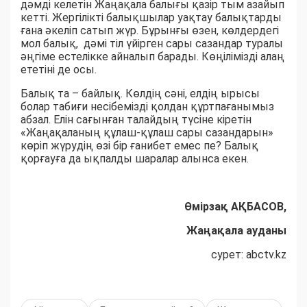
дәмді келетін Жаңақала балығы қазір тым азайып
кетті. Жергілікті балықшылар уақтау балықтарды
ғана әкеліп сатып жүр. Бұрынғы өзен, көлдердегі
мол балық, дәмі тіл үйірген сары сазандар туралы
әңгіме естелікке айналып барады. Көңілімізді алаң
ететіні де осы.
Балық та – байлық. Көлдің сәні, елдің ырысы
болар табиғи несібемізді қолдан құртпағанымыз
абзал. Елін сағынған талайдың түсіне кіретін
«Жаңақаланың құлаш-құлаш сары сазандарын»
көріп жүрудің өзі бір ғанибет емес пе? Балық
қорғауға да ықпалды шаралар алынса екен.
Өмірзақ АҚБАСОВ,
Жаңақала ауданы
сурет: abctv.kz