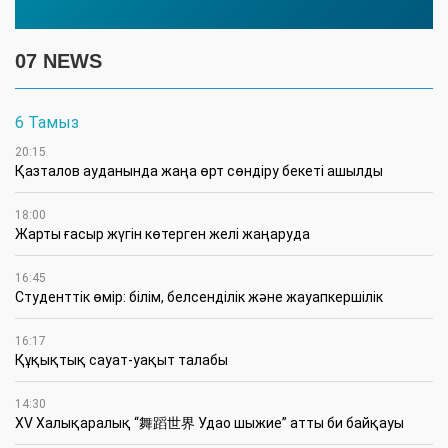
07 NEWS
6 Тамыз
20:15
Қазталов ауданында жаңа өрт сөндіру бекеті ашылды
18:00
Жарты ғасыр жүгін көтерген желі жаңаруда
16:45
Студенттік өмір: білім, белсенділік және жауапкершілік
16:17
Құқықтық сауат-уақыт талабы
14:30
XV Халықаралық “舞蹈世界 Удао шыжие” атты би байқауы