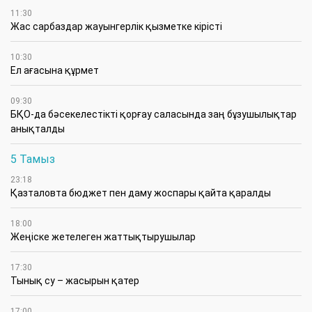
11:30
Жас сарбаздар жауынгерлік қызметке кірісті
10:30
Ел ағасына құрмет
09:30
БҚО-да бәсекелестікті қорғау саласында заң бұзушылықтар
анықталды
5 Тамыз
23:18
Қазталовта бюджет пен даму жоспары қайта қаралды
18:00
Жеңіске жетелеген жаттықтырушылар
17:30
Тынық су – жасырын қатер
17:00