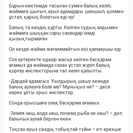
Бұрын көктемде тасыған сумен балық келіп,
жаймаға шығып, ауыл адамдары шаншып, қолмен
ұстап, қарық болатын еді-ау!
Балық та көздің құрты. Келген судың алдымен
жаймаға шыққан сары сазандар кімді
қызықтырмаған.
Ол кезде жайма жағаламайтын кісі қалмаушы еді.
Сол ертеректе едәуір жасқа келген басқарма
ағамыз да жаймада сазан ұстап жүріп балық
қорғау инспекторына тап келіп қалыпты.
-Дардай адамсыз. Уылдырық шашу кезінде
балық аулауға бола ма? Мұныңыз не? – десе
керек ұлты орыс инспектор.
Сонда орысшаға олақ басқарма ағамыз:
-Земля наш, вода наш, почему рыба не наш? – деп
балығын аулай берген екен.
Тоқсан ауыз сөздің тобықтай түйіні – еті ерекше