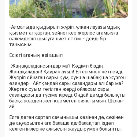
-Алматыда қыдырып жүріп, үлкен лауазымдық
қызмет атқарған, зейнеткер жерлес ағамызға
сәлемдесіп шығуға ниет еттім, - дейді бір
танысым.
Есікті ағаның өзі ашып:
-Жаңақаладансыңдар ма? Кәдімгі біздің
Жаңақаладан! Қайран ауыл! Ел есімнен кетпейді.
Жүгіріп ойнаған сары құм, суына шабақша жүзген
өзендер... Айтқандай сары сазандары әлі бар ма?
Жөргек суым төгілген жерді ойласам сары
сазандары да түсіме кіреді. Ондай дәмді балықты
басқа жерден жеп көрмеген сияқтымын. Шіркін-
ай...
Елге деген сартап сағынышы көзінен де, сөзінен
де аңғарылған аға балаша қалбалақтап, іздеп
келген інілеріне алғысын жаудырумен болыпты.