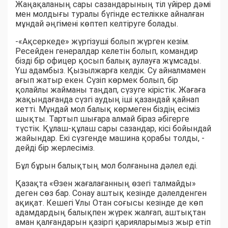
Жаңақаланың сары сазандарының тіл үйірер дәмі
мен молдығы туралы бүгінде естелікке айналған
мұндай әңгімені көптеп келтіруге болады.
-«Ақсеркеде» жүргізуші болып жүрген кезім.
Ресейден генералдар келетін болып, командир
бізді бір офицер қосып балық аулауға жұмсады.
Үш адамбыз. Қызылжарға келдік. Су айналмамен
ағып жатыр екен. Сүзіп көрмек болып, бір
қолайлы жайманы таңдап, сүзуге кірістік. Жағаға
жақындағанда сүзгі аудың іші қазандай қайнап
кетті. Мұндай мол балық көрмеген біздің есіміз
шықты. Тартып шығара алмай біраз әбігерге
түстік. Құлаш-құлаш сары сазандар, кісі бойындай
жайындар. Екі сүзгенде машина қорабы толды, -
дейді бір жерлесіміз.
Бұл бұрын балықтың мол болғанына дәлел еді.
Қазақта «Өзен жағалағанның өзегі талмайды»
деген сөз бар. Сонау аштық кезінде дәлелденген
ақиқат. Кешегі Ұлы Отан соғысы кезінде де көп
адамдардың балықпен жүрек жалғап, аштықтан
аман қалғандарын қазіргі қарияларымыз жыр етіп