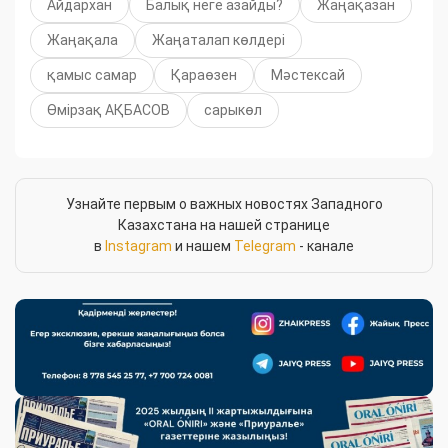
Айдархан
Балық неге азайды?
Жаңақазан
Жаңақала
Жаңаталап көлдері
қамыс самар
Қараөзен
Мәстексай
Өмірзақ АҚБАСОВ
сарыкөл
Узнайте первым о важных новостях Западного
Казахстана на нашей странице
в
Instagram
и нашем
Telegram
- канале