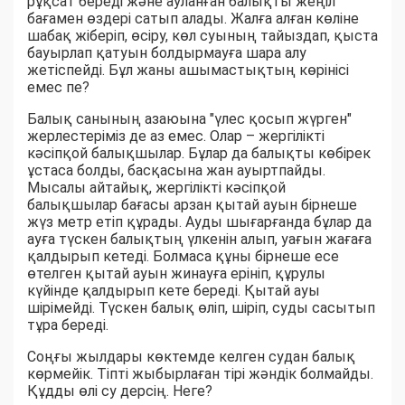
рұқсат береді және ауланған балықты жеңіл
бағамен өздері сатып алады. Жалға алған көліне
шабақ жіберіп, өсіру, көл суының тайыздап, қыста
бауырлап қатуын болдырмауға шара алу
жетіспейді. Бұл жаны ашымастықтың көрінісі
емес пе?
Балық санының азаюына "үлес қосып жүрген"
жерлестеріміз де аз емес. Олар – жергілікті
кәсіпқой балықшылар. Бұлар да балықты көбірек
ұстаса болды, басқасына жан ауыртпайды.
Мысалы айтайық, жергілікті кәсіпқой
балықшылар бағасы арзан қытай ауын бірнеше
жүз метр етіп құрады. Ауды шығарғанда бұлар да
ауға түскен балықтың үлкенін алып, уағын жағаға
қалдырып кетеді. Болмаса құны бірнеше есе
өтелген қытай ауын жинауға ерініп, құрулы
күйінде қалдырып кете береді. Қытай ауы
шірімейді. Түскен балық өліп, шіріп, суды сасытып
тұра береді.
Соңғы жылдары көктемде келген судан балық
көрмейік. Тіпті жыбырлаған тірі жәндік болмайды.
Құдды өлі су дерсің. Неге?