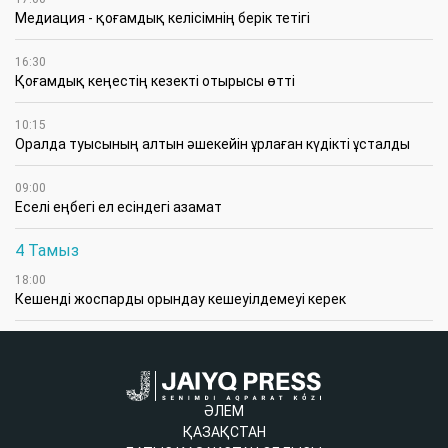
Медиация - қоғамдық келісімнің берік тетігі
16:30
Қоғамдық кеңестің кезекті отырысы өтті
10:15
Оралда туысының алтын әшекейін ұрлаған күдікті ұсталды
09:00
Еселі еңбегі ел есіндегі азамат
4 Тамыз
18:00
Кешенді жоспарды орындау кешеуілдемеуі керек
ӘЛЕМ
ҚАЗАҚСТАН