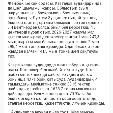
Жәнібек, Бөкей ордасы, Казталов аудандарында
да шөп шығымы жақсы. Облыстық ауыл
шаруашылығы басқармасы басшысының
орынбасары Рүстем Зұлқашевтың айтуынша,
былтыр шөптің орташа өнімділігі әр гектарынан
3,4 центнерден болса, биыл бұл көрсеткіш 4,5
центнерді құрап отыр. 2026-2027 жылғы мал
қыстағына кіреді деп жоспарланған 1 млн 247,3
мың шартты мал басына шөп қажеттілігі 2 млн
298,4 мың тоннаны құрайды. Одан басқа өткен
жылдан қалған 141,5 мың тонна шөп сақтаулы
тұр.
Қазіргі кезде аудандарда шөп шабудың қызған
шағы. Шөпшілер бел жазбай, тер төгуде. Шөп
шабатын техника да сайлы. Науқанға облыс
бойынша 4371 орақ қатысуда. Аудандардың 4
тамыздағы мәліметіне сәйкес 3315 гектар
шабындық шабылып, 1628,7 тонна мал азығы
дайындалды. Бұл – жоспардың 70,9%-ы. Ал
былтырғыдан қалған шөпті қоса есептегенде
аталған көрсеткіш қажеттіліктің 77%-ын құрайды.
– Аудандарда науқан қыза түсті. Мал азығын