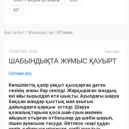
БҚАТУ медиа орталығы
БҚО
ҚР
Басты бет
/
Жаңалықтар
/
07 news
10.08.2026, 10:00
Оқылды:
ШАБЫНДЫҚТА ЖҰМЫС ҚАУЫРТ
Сілтеме алу
Көпшіліктің қазір уақыт қысқарған деген
сөзінің жаны бар секілді. Жарқыраған жаздың
екі айы зырылдап өте шықты. Ауылдағы шаруа
баққан жандар қыстық мал азығын
дайындауға қарқын үстеді. Шаруа
қожалықтарына қоса шай-суын малмен
айырып отырған отбасылар да шөбін шауып,
пішен ауласына тасуда. Әйтпесе «кәрі құда»
келіп, қаһарына мінгенде, шөбі жоқтың