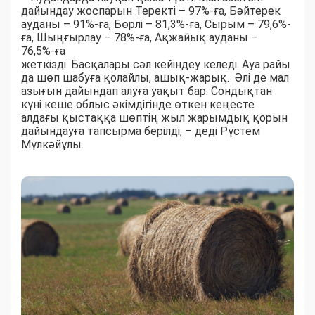
дайындау жоспарын Теректі – 97%-ға, Бәйтерек
ауданы – 91%-ға, Бөрлі – 81,3%-ға, Сырым – 79,6%-
ға, Шыңғырлау – 78%-ға, Ақжайық ауданы –
76,5%-ға
жеткізді. Басқалары сәл кейіндеу келеді. Ауа райы
да шөп шабуға қолайлы, ашық-жарық. Әлі де мал
азығын дайындап алуға уақыт бар. Сондықтан
күні кеше облыс әкімдігінде өткен кеңесте
алдағы қыстаққа шөптің жыл жарымдық қорын
дайындауға тапсырма берілді, – деді Рүстем
Мүлкәйұлы.