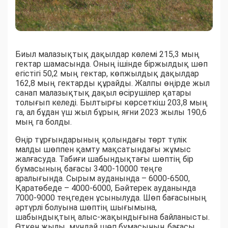
Биыл малазықтық дақылдар көлемі 215,3 мың
гектар шамасында. Оның ішінде біржылдық шөп
егістігі 50,2 мың гектар, көпжылдық дақылдар
162,8 мың гектарды құрайды. Жалпы өңірде жыл
санап малазықтық дақыл өсірушілер қатары
толығып келеді. Былтырғы көрсеткіш 203,8 мың
га, ал бұдан үш жыл бұрын, яғни 2023 жылы 190,6
мың га болды.
Өңір тұрғындарының қолындағы төрт түлік
малды шөппен қамту мақсатындағы жұмыс
жалғасуда. Табиғи шабындықтағы шөптің бір
бумасының бағасы 3400-10000 теңге
аралығында. Сырым ауданында – 6000-6500,
Қаратөбеде – 4000-6000, Бәйтерек ауданында
7000-9000 теңгеден ұсынылуда. Шөп бағасының
әртүрлі болуына шөптің шығымына,
шабындықтың алыс-жақындығына байланысты.
Өткен жылы мұндай шөп бумасының бағасы