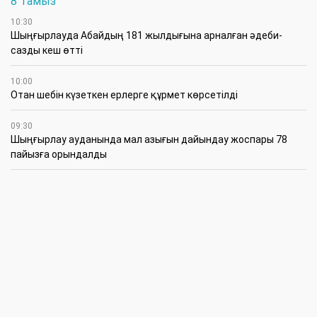
8 Тамыз
10:30
Шыңғырлауда Абайдың 181 жылдығына арналған әдеби-
сазды кеш өтті
10:00
Отан шебін күзеткен ерлерге құрмет көрсетілді
09:30
​Шыңғырлау ауданында мал азығын дайындау жоспары 78
пайызға орындалды
09:00
​Теректіде жас отбасыларға арналған тренинг өтті
7 Тамыз
16:45
Балалардың жазғы кезеңдегі қауіпсіздігін қамтамасыз ету –
негізгі қауіп-қатерлерге кешенді бақылауды талап етеді
15:30