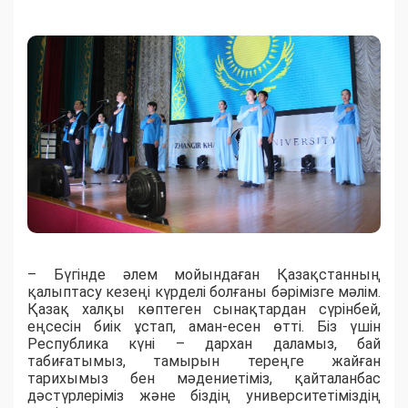
– Бүгінде әлем мойындаған Қазақстанның
қалыптасу кезеңі күрделі болғаны бәрімізге мәлім.
Қазақ халқы көптеген сынақтардан сүрінбей,
еңсесін биік ұстап, аман-есен өтті. Біз үшін
Республика күні – дархан даламыз, бай
табиғатымыз, тамырын тереңге жайған
тарихымыз бен мәдениетіміз, қайталанбас
дәстүрлеріміз және біздің университетіміздің