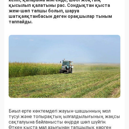
қысылып қалатыны рас. Сондықтан қыста
жем-шөп тапшы болып, шаруа
шатқаяқтанбасын деген орақшылар тыным
таппайды.
Биыл ерте көктемдегі жауын-шашынның мол
түсуі және топырақтың ылғалдылығының жақсы
сақталуына байланысты өңірде шөп шүйгін.
Өткен қыста мал азығынан тапшылық көрген