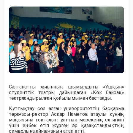
Салтанатты жиынның шымылдығы «Ұшқын»
студенттік театры дайындаған «Көк байрақ»
театрландырылған қойылымымен басталды.
Құттықтау сөз алған университеттің басқарма
төрағасы-ректор Асқар Наметов атаулы күннің
маңызына тоқталып, ұлттық мерекенің ел игілігі
үшін еңбек етіп жүрген әр қазақстандықтың
символына айналғанын атап өтті.