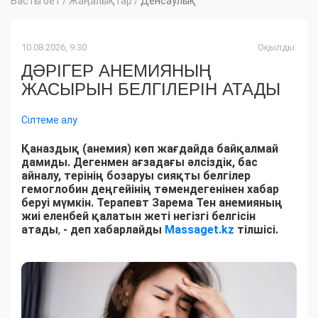
Басты бет
/
Жаңалықтар
/
Денсаулық
10.08.2026, 9:30
Оқылды:
ДӘРІГЕР АНЕМИЯНЫҢ
ЖАСЫРЫН БЕЛГІЛЕРІН АТАДЫ
Сілтеме алу
Қаназдық (анемия) көп жағдайда байқалмай
дамиды. Дегенмен ағзадағы әлсіздік, бас
айналу, терінің бозаруы сияқты белгілер
гемоглобин деңгейінің төмендегенінен хабар
беруі мүмкін. Терапевт Зарема Тен анемияның
жиі еленбей қалатын жеті негізгі белгісін
атады
,
- деп хабарлайды
Massaget.kz
тілшісі.