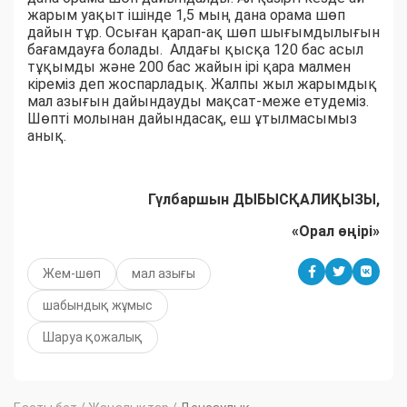
жарым уақыт ішінде 1,5 мың дана орама шөп
дайын тұр. Осыған қарап-ақ шөп шығымдылығын
бағамдауға болады. Алдағы қысқа 120 бас асыл
тұқымды және 200 бас жайын ірі қара малмен
кіреміз деп жоспарладық. Жалпы жыл жарымдық
мал азығын дайындауды мақсат-меже етудеміз.
Шөпті молынан дайындасақ, еш ұтылмасымыз
анық.
Гүлбаршын ДЫБЫСҚАЛИҚЫЗЫ,
«Орал өңірі»
Жем-шөп
мал азығы
шабындық жұмыс
Шаруа қожалық