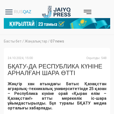
Басты бет
/
Жаңалықтар
/
07 news
24.10.2024, 15:00
Оқылды: 548
БҚАТУ-ДА РЕСПУБЛИКА КҮНІНЕ
АРНАЛҒАН ШАРА ӨТТІ
Жәңгір хан атындағы Батыс Қазақстан
аграрлық-техникалық университетінде 25 қазан
– Республика күніне орай «Қыран елім –
Қазақстан!» атты мерекелік іс-шара
ұйымдастырылды. Бұл туралы БҚАТУ медиа
орталығы хабарлады.