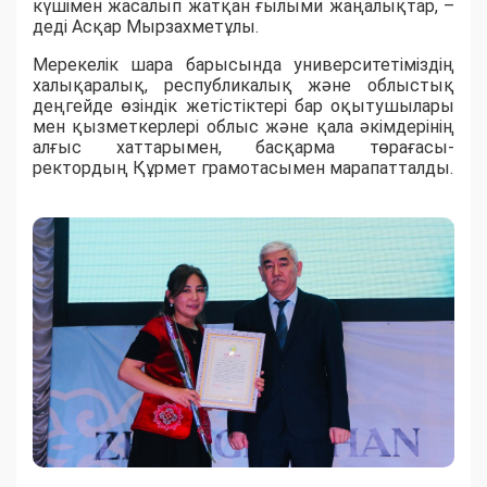
күшімен жасалып жатқан ғылыми жаңалықтар, –
деді Асқар Мырзахметұлы.
Мерекелік шара барысында университетіміздің
халықаралық, республикалық және облыстық
деңгейде өзіндік жетістіктері бар оқытушылары
мен қызметкерлері облыс және қала әкімдерінің
алғыс хаттарымен, басқарма төрағасы-
ректордың Құрмет грамотасымен марапатталды.