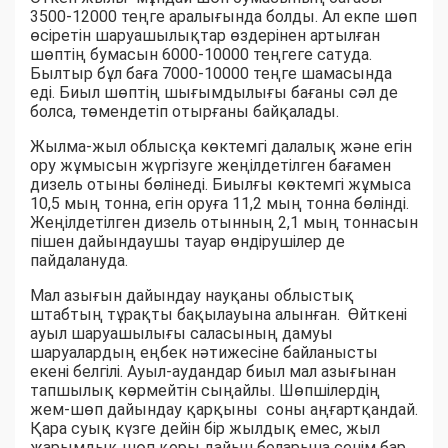
3500-12000 теңге аралығында болды. Ал екпе шөп
өсіретін шаруашылықтар өздерінен артылған
шөптің бумасын 6000-10000 теңгеге сатуда.
Былтыр бұл баға 7000-10000 теңге шамасында
еді. Биыл шөптің шығымдылығы бағаны сәл де
болса, төмендетіп отырғаны байқалады.
Жылма-жыл облысқа көктемгі далалық және егін
ору жұмысын жүргізуге жеңілдетілген бағамен
дизель отыны бөлінеді. Биылғы көктемгі жұмыса
10,5 мың тонна, егін оруға 11,2 мың тонна бөлінді.
Жеңілдетілген дизель отынның 2,1 мың тоннасын
пішен дайындаушы тауар өндірушілер де
пайдалануда.
Мал азығын дайындау науқаны облыстық
штабтың тұрақты бақылауына алынған. Өйткені
ауыл шаруашылығы саласының дамуы
шаруалардың еңбек нәтижесіне байланысты
екені белгілі. Ауыл-аудандар биыл мал азығынан
тапшылық көрмейтін сыңайлы. Шөпшілердің
жем-шөп дайындау қарқыны соны аңғартқандай.
Қара суық күзге дейін бір жылдық емес, жыл
жарымдық шөп қоры дайын боларына сенім бар.