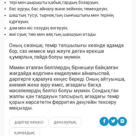
тері мен шырышты қабықтардың бозаруын;
бас ауруы, бас айналу және зейіннің төмендеуін;
шаштың түсуі, тырнақтың сынғыштығы мен терінің
құрғауын;
дәм мен иіс сезудің өзгеруін;
жиі суық тию мен аяқтың шаншуын атады.
Оның сөзінше, темір тапшылығы кезінде адамда
бор, саз немесе мұз жеуге деген ерекше
құмарлық пайда болуы мүмкін.
Маман аталған белгілердің бірнешеуі байқалған
жағдайда өздігінен емделумен айналыспай,
дәрігерге қаралуға кеңес береді. Оның айтуынша,
анемия жеке ауру емес, ағзадағы басқа
мәселелердің белгісі болуы мүмкін. Сондықтан
жалпы қан талдауын тапсырып, ағзадағы темір
қорын көрсететін ферритин деңгейін тексеру
маңызды.
дәрігер кеңесі
денсаулық
қаназдық