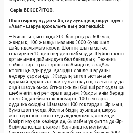
Серік БЕКСЕЙІТОВ,
Шыңғырлау ауданы Ақтау ауылдық округіндегі
«Азат» шаруа қожалығының жетекшісі:
– Биылғы қыстаққа 300 бас ірі қара, 500 уақ
жандық, 100 жылқы малына 3000 бума шөп
дайындауымыз керек. Шөптің шығымы әр
гектарына 10 центнерден шабылуда. Шүйгін шөпті
артығымен дайындауға бел байладық. Техника
сайлы, төрт тракторшы шабындықта еңбек
көрігін қыздыруда. Қазірдің өзінде шаруаны
еңсеру қарқынды. Жаздың аптап ыстығына
қарамай, қурап кетпей тұрып шауып, тасып алу да
оңай шаруа емес. Өткен жылы бірінші рет суданка
шөбін егіп, екі рет орып алдым. Жақсы өнім береді
екен. Содан биыл екінші мәрте 100 гектарға
суданка өсірдім. Шамамен 100 гектардан бір мың
бума шөп түседі. Жалпы біздің ауылдың шаруа
жігіттері екпе шөп егуді әлдеқашан қолға алды.
Қазіргі науқан кезінде де, былайғы уақытта да бір-
бірімізді қолдап, қажет болғанда көмегімізді
бұлдамай береміз. Ауылда бума шөп бағасы 3000