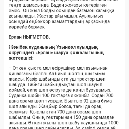
теңге шамасында. Бұдан жоғары көтерілген
емес. Он жыл болды осындай бағамен халыққа
ұсынылады. Жастар ұйымшыл. Ауылымыз
осындай еңбекқор азаматтардың арқасында
көркейе бермек.
Ерлан НЫҒМЕТОВ,
Жәнібек ауданының Ұзынкөл ауылдық
округіндегі «Ерлан» шаруа қожалығының
жетекшісі:
– Өткен қыста мал өсірушілер мал азығынан
қиналғаны белгілі. Ал биыл шөптің шығымы
жақсы. Қазір шабындықта үш трактор шөп
шабуда. Табиғи шабындықтан шөп шауып
қоймай, екпе шөп өсіруге де көңіл бұрудамыз.
Суданка шөбін 100 гектарға еккенбіз. Содан 700
дана орама шөп түсірдік. Былтыр 92 дана бума
шөп алынды. Жаңбыр болса, тағы да орақ
саламыз. Қырлықтан 700 дана орама шөп
шабылды. Оның гектарынан 150 дана орамадан
алынды. Өткен жылы шөп шабу науқанында 1000
дана орама шөп дайындалды. Ал қазіргі кезде ай