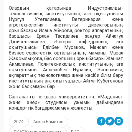
Олардың қатарында Индустриалды-
технологиялық институтының аға оқытушысы
Нұргүл Утегалиева, Ветеринария және
агротехнология институты директорының
орынбасары Илана Абирова, ректор аппаратының
басшысы Ерлан Тасқалиев, заңгер Айнагүл
Дюйсенгалиева, Әскери кафедраның аға
оқытушысы Еділбек Мусаков, Мансап және
бизнес-серіктестік орталығының маманы Марал
Жақсылықова, бас есепшінің орынбасары Жаннат
Акмалиева, Политехникалық институтының аға
оқытушысы Асыланбек Нұралин, Экономика,
ақпараттық технологиялар және кәсіби білім беру
институтының аға оқытушысы Айгүл Кубегенова
және басқалары бар.
Салтанатты іс-шара университеттің «Мәдениет
және өнер» студиясы ұжымы дайындаған
концерттік бағдарламамен жалғасты.
2024
Аскар Наметов