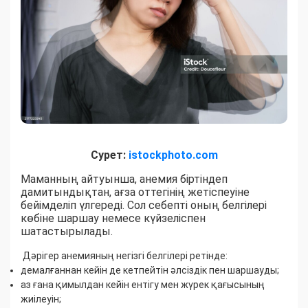
Сурет:
istockphoto.com
Маманның айтуынша, анемия біртіндеп
дамитындықтан, ағза оттегінің жетіспеуіне
бейімделіп үлгереді. Сол себепті оның белгілері
көбіне шаршау немесе күйзеліспен
шатастырылады.
Дәрігер анемияның негізгі белгілері ретінде:
демалғаннан кейін де кетпейтін әлсіздік пен шаршауды;
аз ғана қимылдан кейін ентігу мен жүрек қағысының
жиілеуін;