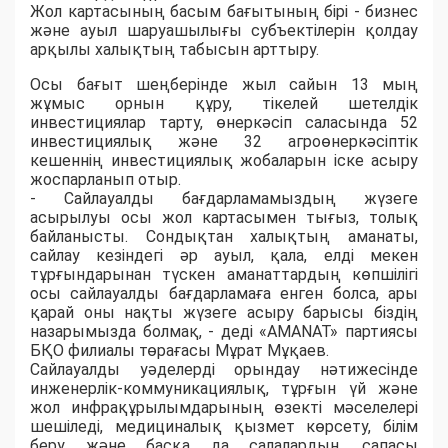
Жол картасының басым бағытының бірі - бизнес
және ауыл шаруашылығы субъектілерін қолдау
арқылы халықтың табысын арттыру.
Осы бағыт шеңберінде жыл сайын 13 мың
жұмыс орнын құру, тікелей шетелдік
инвестициялар тарту, өнеркәсіп саласында 52
инвестициялық және 32 агроөнеркәсіптік
кешеннің инвестициялық жобаларын іске асыру
жоспарланып отыр.
- Сайлауалды бағдарламамыздың жүзеге
асырылуы осы жол картасымен тығыз, толық
байланысты. Сондықтан халықтың аманаты,
сайлау кезіндегі әр ауыл, қала, елді мекен
тұрғындарынан түскен аманаттардың көпшілігі
осы сайлауалды бағдарламаға енген болса, ары
қарай оны нақты жүзеге асыру барысы біздің
назарымызда болмақ, - деді «AMANAT» партиясы
БҚО филиалы төрағасы Мұрат Мұқаев.
Сайлауалды уәделерді орындау нәтижесінде
инженерлік-коммуникациялық, тұрғын үй және
жол инфрақұрылымдарының өзекті мәселелері
шешіледі, медициналық қызмет көрсету, білім
беру және басқа да салалардың сапасы