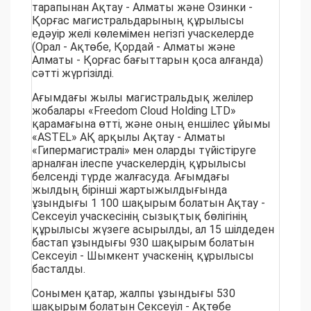
тарапынан Ақтау - Алматы және Озинки -
Қорғас магистральдарының құрылысы
едәуір желі көлемімен негізгі учаскелерде
(Орал - Ақтөбе, Қордай - Алматы және
Алматы - Қорғас бағыттарын қоса алғанда)
сәтті жүргізілді.
Ағымдағы жылы магистральдық желілер
жобалары «Freedom Cloud Holding LTD»
қарамағына өтті, және оның еншілес ұйымы
«ASTEL» АҚ арқылы Ақтау - Алматы
«Гипермагистралі» мен оларды түйістіруге
арналған ілеспе учаскелердің құрылысы
белсенді түрде жалғасуда. Ағымдағы
жылдың бірінші жартыжылдығында
ұзындығы 1 100 шақырым болатын Ақтау -
Сексеуіл учаскесінің сызықтық бөлігінің
құрылысы жүзеге асырылды, ал 15 шілдеден
бастап ұзындығы 930 шақырым болатын
Сексеуіл - Шымкент учаскенің құрылысы
басталды.
Сонымен қатар, жалпы ұзындығы 530
шақырым болатын Сексеуіл - Ақтөбе