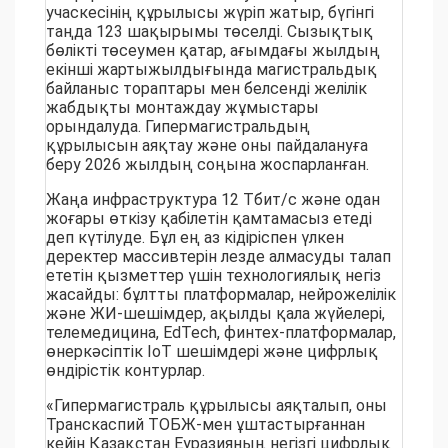
учаскесінің құрылысы жүріп жатыр, бүгінгі
таңда 123 шақырымы төселді. Сызықтық
бөлікті төсеумен қатар, ағымдағы жылдың
екінші жартыжылдығында магистральдық
байланыс тораптары мен белсенді желілік
жабдықты монтаждау жұмыстары
орындалуда. Гипермагистральдың
құрылысын аяқтау және оны пайдалануға
беру 2026 жылдың соңына жоспарланған.
Жаңа инфраструктура 12 Тбит/с және одан
жоғары өткізу қабілетін қамтамасыз етеді
деп күтілуде. Бұл ең аз кідіріспен үлкен
деректер массивтерін лезде алмасуды талап
ететін қызметтер үшін технологиялық негіз
жасайды: бұлтты платформалар, нейрожелілік
және ЖИ-шешімдер, ақылды қала жүйелері,
телемедицина, EdTech, финтех-платформалар,
өнеркәсіптік IoT шешімдері және цифрлық
өндірістік контурлар.
«Гипермагистраль құрылысы аяқталып, оны
Транскаспий ТОБЖ-мен ұштастырғаннан
кейін Қазақстан Еуразияның негізгі цифрлық