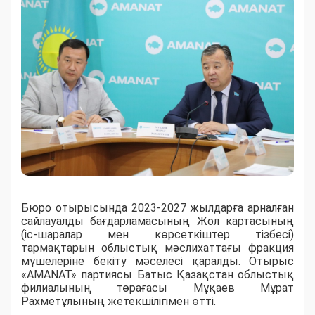
Бюро отырысында 2023-2027 жылдарға арналған
сайлауалды бағдарламасының Жол картасының
(іс-шаралар мен көрсеткіштер тізбесі)
тармақтарын облыстық мәслихаттағы фракция
мүшелеріне бекіту мәселесі қаралды. Отырыс
«AMANAT» партиясы Батыс Қазақстан облыстық
филиалының төрағасы Мұқаев Мұрат
Рахметұлының жетекшілігімен өтті.