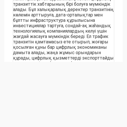
транзиттік хабтарының бірі болуға мүмкіндік
алады. Бұл халықаралық деректер транзитінің
көлемін арттыруға, дата-орталықтар мен
бұлтты инфраструктура құрылысына
инвестициялар тартуға, сондай-ақ жаһандық
технологиялық компаниялардың келуі үшін
жағдай жасауға мүмкіндік береді. Ел трафик
транзитін қамтамасыз ете отырып, жоғары
қосылған құны бар цифрлық экономиканы
дамыта алады, жаңа жұмыс орындарын
құрады, цифрлық қызметтерді экспорттайды
және әлемдік цифрлық инфраструктура
нарығындағы өз позицияларын нығайтады», -
деп атап өтті Премьер-министрдің
орынбасары - Жасанды интеллект және
цифрлық даму министрі
Жаслан Мәдиев.
«Батыс - Шығыс» гипермагистралі
халықаралық және өңіраралық деректер
транспорты үшін магистральдық цифрлық
дәлізді қалыптастырса, «3000-нан астам елді
мекенді жоғары жылдамдықты интернетке
қосу жөніндегі инвестициялық келісім»