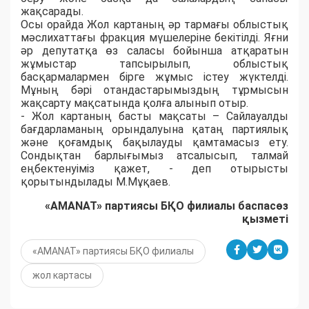
жақсарады.
Осы орайда Жол картаның әр тармағы облыстық
мәслихаттағы фракция мүшелеріне бекітілді. Яғни
әр депутатқа өз саласы бойынша атқаратын
жұмыстар тапсырылып, облыстық
басқармалармен бірге жұмыс істеу жүктелді.
Мұның бәрі отандастарымыздың тұрмысын
жақсарту мақсатында қолға алынып отыр.
- Жол картаның басты мақсаты – Сайлауалды
бағдарламаның орындалуына қатаң партиялық
және қоғамдық бақылауды қамтамасыз ету.
Сондықтан барлығымыз атсалысып, талмай
еңбектенуіміз қажет, - деп отырысты
қорытындылады М.Мұқаев.
«AMANAT» партиясы БҚО филиалы баспасөз
қызметі
«AMANAT» партиясы БҚО филиалы
жол картасы