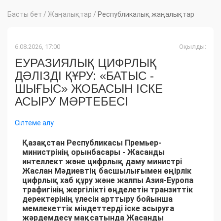
Басты бет
/
Жаңалықтар
/
Республикалық жаңалықтар
6.08.2026, 17:00
Оқылды:
ЕУРАЗИЯЛЫҚ ЦИФРЛЫҚ
ДӘЛІЗДІ ҚҰРУ: «БАТЫС -
ШЫҒЫС» ЖОБАСЫН ІСКЕ
АСЫРУ МӘРТЕБЕСІ
Сілтеме алу
Қазақстан Республикасы Премьер-
министрінің орынбасары - Жасанды
интеллект және цифрлық даму министрі
Жаслан Мәдиевтің басшылығымен өңірлік
цифрлық хаб құру және жалпы Азия-Еуропа
трафигінің жергілікті өңделетін транзиттік
деректерінің үлесін арттыру бойынша
мемлекеттік міндеттерді іске асыруға
жәрдемдесу мақсатында Жасанды