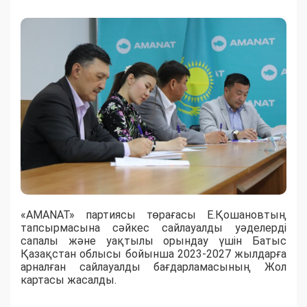
«АМАNАТ» партиясы төрағасы Е.Қошановтың
тапсырмасына сәйкес сайлауалды уәделерді
сапалы және уақтылы орындау үшін Батыс
Қазақстан облысы бойынша 2023-2027 жылдарға
арналған сайлауалды бағдарламасының Жол
картасы жасалды.