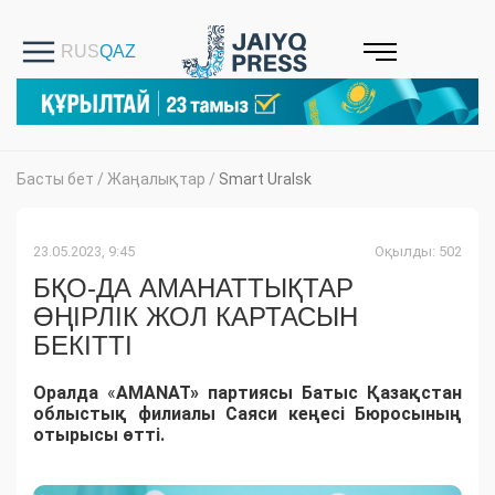
Басты бет
/
Жаңалықтар
/
Smart Uralsk
23.05.2023, 9:45
Оқылды: 502
БҚО-ДА АМАНАТТЫҚТАР
ӨҢІРЛІК ЖОЛ КАРТАСЫН
БЕКІТТІ
Оралда
«
AMANAT» партиясы Батыс Қазақстан
облыстық филиалы Саяси кеңесі Бюросының
отырысы өтті.