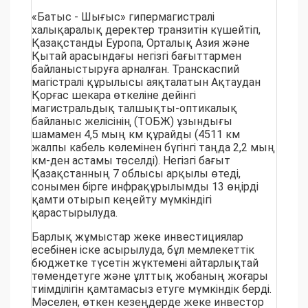
«Батыс - Шығыс» гипермагистралі
халықаралық деректер транзитін күшейтіп,
Қазақстанды Еуропа, Орталық Азия және
Қытай арасындағы негізгі бағыттармен
байланыстыруға арналған. Транскаспий
магістралі құрылысы аяқталатын Ақтаудан
Қорғас шекара өткеліне дейінгі
магистральдық талшықты-оптикалық
байланыс желісінің (ТОБЖ) ұзындығы
шамамен 4,5 мың км құрайды (4511 км
жалпы кабель көлемінен бүгінгі таңда 2,2 мың
км-ден астамы төселді). Негізгі бағыт
Қазақстанның 7 облысы арқылы өтеді,
сонымен бірге инфрақұрылымды 13 өңірді
қамти отырып кеңейту мүмкіндігі
қарастырылуда.
Барлық жұмыстар жеке инвестициялар
есебінен іске асырылуда, бұл мемлекеттік
бюджетке түсетін жүктемені айтарлықтай
төмендетуге және ұлттық жобаның жоғары
тиімділігін қамтамасыз етуге мүмкіндік берді.
Мәселен, өткен кезеңдерде жеке инвестор