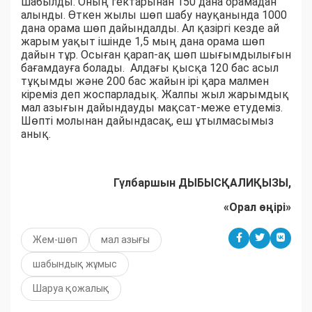
шабылды. Оның гектарынан 150 дана орамадан
алынды. Өткен жылы шөп шабу науқанында 1000
дана орама шөп дайындалды. Ал қазіргі кезде ай
жарым уақыт ішінде 1,5 мың дана орама шөп
дайын тұр. Осыған қарап-ақ шөп шығымдылығын
бағамдауға болады. Алдағы қысқа 120 бас асыл
тұқымды және 200 бас жайын ірі қара малмен
кіреміз деп жоспарладық. Жалпы жыл жарымдық
мал азығын дайындауды мақсат-меже етудеміз.
Шөпті молынан дайындасақ, еш ұтылмасымыз
анық.
Гүлбаршын ДЫБЫСҚАЛИҚЫЗЫ,
«Орал өңірі»
Жем-шөп
мал азығы
шабындық жұмыс
Шаруа қожалық