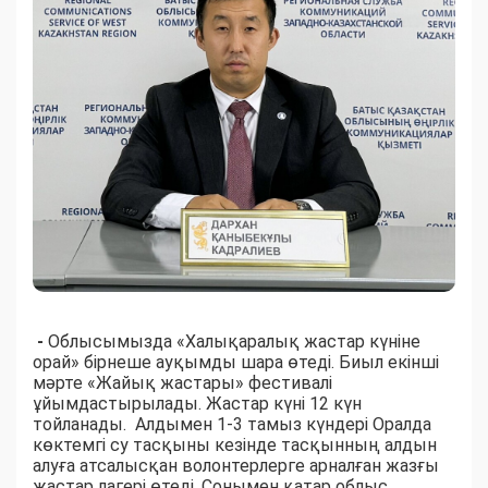
-
Облысымызда «Халықаралық жастар күніне
орай» бірнеше ауқымды шара өтеді. Биыл екінші
мәрте «Жайық жастары» фестивалі
ұйымдастырылады. Жастар күні 12 күн
тойланады. Алдымен 1-3 тамыз күндері Оралда
көктемгі су тасқыны кезінде тасқынның алдын
алуға атсалысқан волонтерлерге арналған жазғы
жастар лагері өтеді. Сонымен қатар облыс