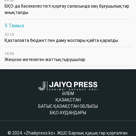
09:30
БҚО-да бәсекелестікті қорғау саласында заң бұзушылықтар
анықталды
5 Тамыз
23:18
Қазталовта бюджет пен даму жоспары қайта қаралды
18:00
Жеңіске жетелеген жаттықтырушылар
ӘЛЕМ
ҚАЗАҚСТАН
БАТЫС ҚАЗАҚСТАН ОБЛЫСЫ
БҚО АУДАНДАРЫ
© 2024. «Zhaikpress.kz». ЖШС Барлық құқықтар қорғалған.