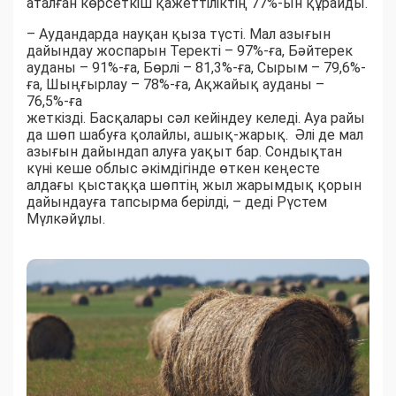
аталған көрсеткіш қажеттіліктің 77%-ын құрайды.
– Аудандарда науқан қыза түсті. Мал азығын
дайындау жоспарын Теректі – 97%-ға, Бәйтерек
ауданы – 91%-ға, Бөрлі – 81,3%-ға, Сырым – 79,6%-
ға, Шыңғырлау – 78%-ға, Ақжайық ауданы –
76,5%-ға
жеткізді. Басқалары сәл кейіндеу келеді. Ауа райы
да шөп шабуға қолайлы, ашық-жарық. Әлі де мал
азығын дайындап алуға уақыт бар. Сондықтан
күні кеше облыс әкімдігінде өткен кеңесте
алдағы қыстаққа шөптің жыл жарымдық қорын
дайындауға тапсырма берілді, – деді Рүстем
Мүлкәйұлы.