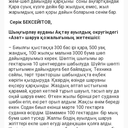
жем-шөп дайындау қарқыны соны аңғартқандай.
Қара суық күзге дейін бір жылдық емес, жыл
жарымдық шөп қоры дайын боларына сенім бар.
Серік БЕКСЕЙІТОВ,
Шыңғырлау ауданы Ақтау ауылдық округіндегі
«Азат» шаруа қожалығының жетекшісі:
– Биылғы қыстаққа 300 бас ірі қара, 500 уақ
жандық, 100 жылқы малына 3000 бума шөп
дайындауымыз керек. Шөптің шығымы әр
гектарына 10 центнерден шабылуда. Шүйгін шөпті
артығымен дайындауға бел байладық. Техника
сайлы, төрт тракторшы шабындықта еңбек
көрігін қыздыруда. Қазірдің өзінде шаруаны
еңсеру қарқынды. Жаздың аптап ыстығына
қарамай, қурап кетпей тұрып шауып, тасып алу да
оңай шаруа емес. Өткен жылы бірінші рет суданка
шөбін егіп, екі рет орып алдым. Жақсы өнім береді
екен. Содан биыл екінші мәрте 100 гектарға
суданка өсірдім. Шамамен 100 гектардан бір мың
бума шөп түседі. Жалпы біздің ауылдың шаруа
жігіттері екпе шөп егуді әлдеқашан қолға алды.