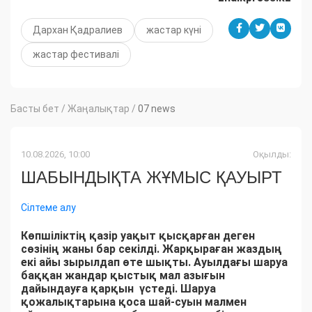
Дархан Қадралиев
жастар күні
жастар фестивалі
Басты бет
/
Жаңалықтар
/
07 news
10.08.2026, 10:00
Оқылды:
ШАБЫНДЫҚТА ЖҰМЫС ҚАУЫРТ
Сілтеме алу
Көпшіліктің қазір уақыт қысқарған деген
сөзінің жаны бар секілді. Жарқыраған жаздың
екі айы зырылдап өте шықты. Ауылдағы шаруа
баққан жандар қыстық мал азығын
дайындауға қарқын үстеді. Шаруа
қожалықтарына қоса шай-суын малмен