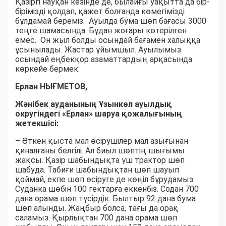
Қазіргі науқан кезінде де, былайғы уақытта да бір-
бірімізді қолдап, қажет болғанда көмегімізді
бұлдамай береміз. Ауылда бума шөп бағасы 3000
теңге шамасында. Бұдан жоғары көтерілген
емес. Он жыл болды осындай бағамен халыққа
ұсынылады. Жастар ұйымшыл. Ауылымыз
осындай еңбекқор азаматтардың арқасында
көркейе бермек.
Ерлан НЫҒМЕТОВ,
Жәнібек ауданының Ұзынкөл ауылдық
округіндегі «Ерлан» шаруа қожалығының
жетекшісі:
– Өткен қыста мал өсірушілер мал азығынан
қиналғаны белгілі. Ал биыл шөптің шығымы
жақсы. Қазір шабындықта үш трактор шөп
шабуда. Табиғи шабындықтан шөп шауып
қоймай, екпе шөп өсіруге де көңіл бұрудамыз.
Суданка шөбін 100 гектарға еккенбіз. Содан 700
дана орама шөп түсірдік. Былтыр 92 дана бума
шөп алынды. Жаңбыр болса, тағы да орақ
саламыз. Қырлықтан 700 дана орама шөп