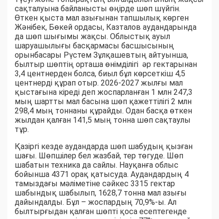
сақталуына байланысты өңірде шөп шүйгін.
Өткен қыста мал азығынан тапшылық көрген
Жәнібек, Бөкей ордасы, Казталов аудандарында
да шөп шығымы жақсы. Облыстық ауыл
шаруашылығы басқармасы басшысының
орынбасары Рүстем Зұлқашевтың айтуынша,
былтыр шөптің орташа өнімділігі әр гектарынан
3,4 центнерден болса, биыл бұл көрсеткіш 4,5
центнерді құрап отыр. 2026-2027 жылғы мал
қыстағына кіреді деп жоспарланған 1 млн 247,3
мың шартты мал басына шөп қажеттілігі 2 млн
298,4 мың тоннаны құрайды. Одан басқа өткен
жылдан қалған 141,5 мың тонна шөп сақтаулы
тұр.
Қазіргі кезде аудандарда шөп шабудың қызған
шағы. Шөпшілер бел жазбай, тер төгуде. Шөп
шабатын техника да сайлы. Науқанға облыс
бойынша 4371 орақ қатысуда. Аудандардың 4
тамыздағы мәліметіне сәйкес 3315 гектар
шабындық шабылып, 1628,7 тонна мал азығы
дайындалды. Бұл – жоспардың 70,9%-ы. Ал
былтырғыдан қалған шөпті қоса есептегенде