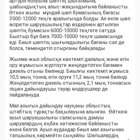
әртүрлі болуына шөптің шығымына,
шабындықтың алыс-жақындығына байланысты.
Өткен жылы мұндай шөп бумасының бағасы
3500-12000 теңге аралығында болды. Ал екпе шөп
өсіретін шаруашылықтар өздерінен артылған
шөптің бумасын 6000-10000 теңгеге сатуда.
Былтыр бұл баға 7000-10000 теңге шамасында
еді. Биыл шөптің шығымдылығы бағаны сәл де
болса, төмендетіп отырғаны байқалады.
Жылма-жыл облысқа көктемгі далалық және егін
ору жұмысын жүргізуге жеңілдетілген бағамен
дизель отыны бөлінеді. Биылғы көктемгі жұмыса
10,5 мың тонна, егін оруға 11,2 мың тонна бөлінді.
Жеңілдетілген дизель отынның 2,1 мың тоннасын
пішен дайындаушы тауар өндірушілер де
пайдалануда.
Мал азығын дайындау науқаны облыстық
штабтың тұрақты бақылауына алынған. Өйткені
ауыл шаруашылығы саласының дамуы
шаруалардың еңбек нәтижесіне байланысты
екені белгілі. Ауыл-аудандар биыл мал азығынан
тапшылық көрмейтін сыңайлы. Шөпшілердің