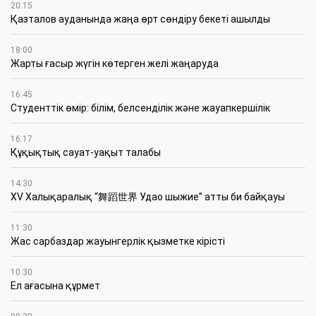
20:15
Қазталов ауданында жаңа өрт сөндіру бекеті ашылды
18:00
Жарты ғасыр жүгін көтерген желі жаңаруда
16:45
Студенттік өмір: білім, белсенділік және жауапкершілік
16:17
Құқықтық сауат-уақыт талабы
14:30
XV Халықаралық “舞蹈世界 Удао шыжие” атты би байқауы
11:30
Жас сарбаздар жауынгерлік қызметке кірісті
10:30
Ел ағасына құрмет