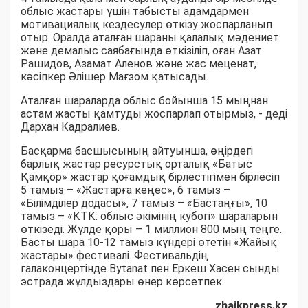
облыс жастары үшін табысты адамдармен
мотивациялық кездесулер өткізу жоспарланып
отыр. Оралда аталған шараны қалалық мәдениет
және демалыс саябағында өткізіліп, оған Азат
Рашидов, Азамат Аленов және жас меценат,
кәсіпкер Әлішер Мағзом қатысады.
Аталған шараларда облыс бойынша 15 мыңнан
астам жасты қамтуды жоспарлап отырмыз, - деді
Дархан Кадралиев.
Басқарма басшысының айтуынша, өңірдегі
барлық жастар ресурстық орталық «Батыс
Қамқор» жастар қоғамдық бірлестігімен бірлесіп
5 тамыз – «Жастарға кеңес», 6 тамыз –
«Білімділер додасы», 7 тамыз – «Бастаңғы», 10
тамыз – «КТК: облыс әкімінің кубогі» шараларын
өткізеді. Жүлде қоры – 1 миллион 800 мың теңге.
Басты шара 10-12 тамыз күндері өтетін «Жайық
жастары» фестивалі. Фестивальдің
галаконцертінде Bytanat пен Еркеш Хасен сынды
эстрада жұлдыздары өнер көрсетпек.
zhaikpress.kz