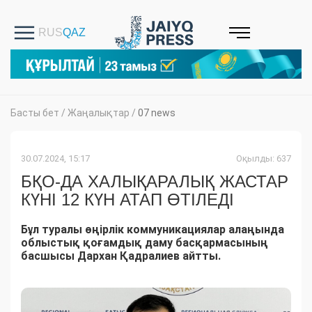
Басты бет
/
Жаңалықтар
/
07 news
30.07.2024, 15:17
Оқылды: 637
БҚО-ДА ХАЛЫҚАРАЛЫҚ ЖАСТАР
КҮНІ 12 КҮН АТАП ӨТІЛЕДІ
Бұл туралы өңірлік коммуникациялар алаңында
облыстық қоғамдық даму басқармасының
басшысы Дархан Қадралиев айтты.