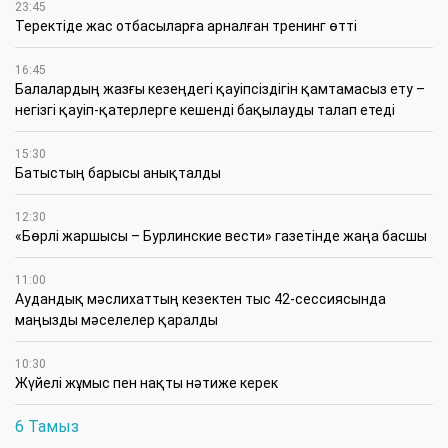
23:45
​Теректіде жас отбасыларға арналған тренинг өтті
16:45
Балалардың жазғы кезеңдегі қауіпсіздігін қамтамасыз ету –
негізгі қауіп-қатерлерге кешенді бақылауды талап етеді
15:30
Батыстың барысы анықталды
12:30
«Бөрлі жаршысы – Бурлинские вести» газетінде жаңа басшы
11:00
Аудандық мәслихаттың кезектен тыс 42-сессиясында
маңызды мәселелер қаралды
10:30
Жүйелі жұмыс пен нақты нәтиже керек
6 Тамыз