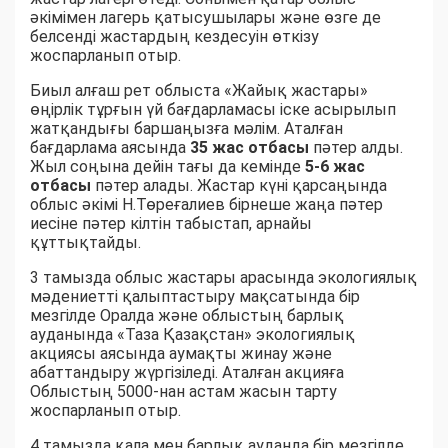
әкімімен лагерь қатысушылары және өзге де
белсенді жастардың кездесуін өткізу
жоспарланып отыр.
Биыл алғаш рет облыста «Жайық жастары»
өңірлік тұрғын үй бағдарламасы іске асырылып
жатқандығы баршаңызға мәлім. Аталған
бағдарлама аясында
35 жас отбасы
пәтер алды.
Жыл соңына дейін тағы да кемінде
5-6 жас
отбасы
пәтер алады. Жастар күні қарсаңында
облыс әкімі Н.Төреғалиев бірнеше жаңа пәтер
иесіне пәтер кілтін табыстап, арнайы
құттықтайды.
3 тамызда облыс жастары арасында экологиялық
мәдениетті қалыптастыру мақсатында бір
мезгілде Оралда және облыстың барлық
ауданында «Таза Қазақстан» экологиялық
акциясы аясында аумақты жинау және
абаттандыру жүргізіледі. Аталған акцияға
Облыстың 5000-нан астам жасын тарту
жоспарланып отыр.
4 тамызда қала мен барлық ауданда бір мезгілде