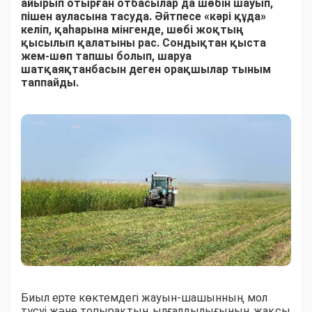
айырып отырған отбасылар да шөбін шауып,
пішен ауласына тасуда. Әйтпесе «кәрі құда»
келіп, қаһарына мінгенде, шөбі жоқтың
қысылып қалатыны рас. Сондықтан қыста
жем-шөп тапшы болып, шаруа
шатқаяқтанбасын деген орақшылар тыным
таппайды.
Биыл ерте көктемдегі жауын-шашынның мол
түсуі және топырақтың ылғалдылығының жақсы