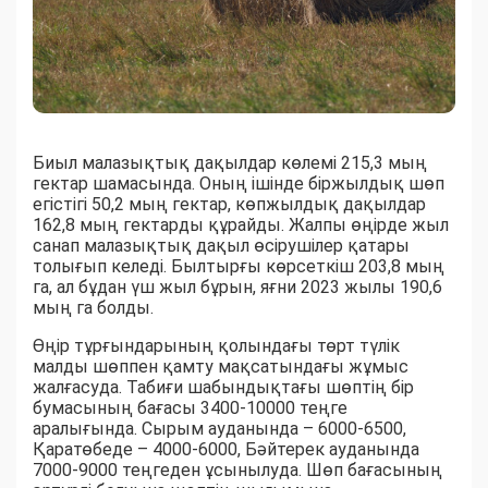
Биыл малазықтық дақылдар көлемі 215,3 мың
гектар шамасында. Оның ішінде біржылдық шөп
егістігі 50,2 мың гектар, көпжылдық дақылдар
162,8 мың гектарды құрайды. Жалпы өңірде жыл
санап малазықтық дақыл өсірушілер қатары
толығып келеді. Былтырғы көрсеткіш 203,8 мың
га, ал бұдан үш жыл бұрын, яғни 2023 жылы 190,6
мың га болды.
Өңір тұрғындарының қолындағы төрт түлік
малды шөппен қамту мақсатындағы жұмыс
жалғасуда. Табиғи шабындықтағы шөптің бір
бумасының бағасы 3400-10000 теңге
аралығында. Сырым ауданында – 6000-6500,
Қаратөбеде – 4000-6000, Бәйтерек ауданында
7000-9000 теңгеден ұсынылуда. Шөп бағасының