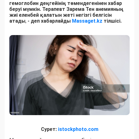
гемоглобин деңгейінің төмендегенінен хабар
беруі мүмкін. Терапевт Зарема Тен анемияның
жиі еленбей қалатын жеті негізгі белгісін
атады
,
- деп хабарлайды
Massaget.kz
тілшісі.
Сурет:
istockphoto.com