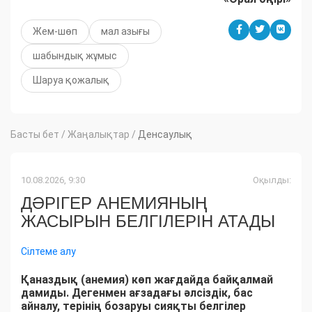
Жем-шөп
мал азығы
шабындық жұмыс
Шаруа қожалық
Басты бет
/
Жаңалықтар
/
Денсаулық
10.08.2026, 9:30
Оқылды:
ДӘРІГЕР АНЕМИЯНЫҢ
ЖАСЫРЫН БЕЛГІЛЕРІН АТАДЫ
Сілтеме алу
Қаназдық (анемия) көп жағдайда байқалмай
дамиды. Дегенмен ағзадағы әлсіздік, бас
айналу, терінің бозаруы сияқты белгілер