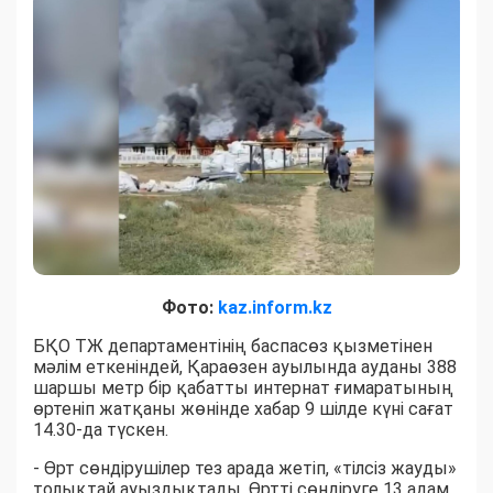
Фото:
k
az.inform.kz
БҚО ТЖ департаментінің баспасөз қызметінен
мәлім еткеніндей, Қараөзен ауылында ауданы 388
шаршы метр бір қабатты интернат ғимаратының
өртеніп жатқаны жөнінде хабар 9 шілде күні сағат
14.30-да түскен.
- Өрт сөндірушілер тез арада жетіп, «тілсіз жауды»
толықтай ауыздықтады. Өртті сөндіруге 13 адам,