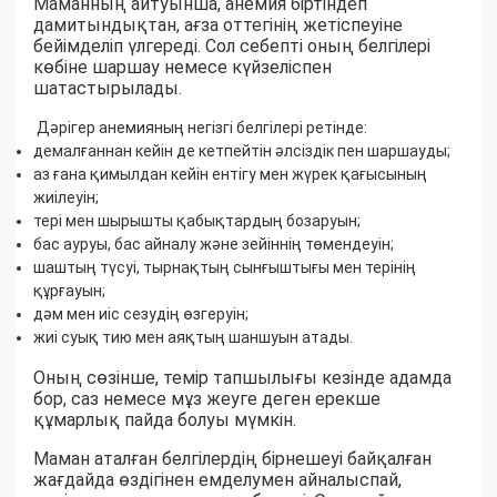
Маманның айтуынша, анемия біртіндеп
дамитындықтан, ағза оттегінің жетіспеуіне
бейімделіп үлгереді. Сол себепті оның белгілері
көбіне шаршау немесе күйзеліспен
шатастырылады.
Дәрігер анемияның негізгі белгілері ретінде:
демалғаннан кейін де кетпейтін әлсіздік пен шаршауды;
аз ғана қимылдан кейін ентігу мен жүрек қағысының
жиілеуін;
тері мен шырышты қабықтардың бозаруын;
бас ауруы, бас айналу және зейіннің төмендеуін;
шаштың түсуі, тырнақтың сынғыштығы мен терінің
құрғауын;
дәм мен иіс сезудің өзгеруін;
жиі суық тию мен аяқтың шаншуын атады.
Оның сөзінше, темір тапшылығы кезінде адамда
бор, саз немесе мұз жеуге деген ерекше
құмарлық пайда болуы мүмкін.
Маман аталған белгілердің бірнешеуі байқалған
жағдайда өздігінен емделумен айналыспай,