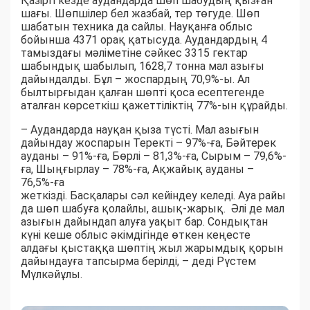
Қазіргі кезде аудандарда шөп шабудың қызған
шағы. Шөпшілер бел жазбай, тер төгуде. Шөп
шабатын техника да сайлы. Науқанға облыс
бойынша 4371 орақ қатысуда. Аудандардың 4
тамыздағы мәліметіне сәйкес 3315 гектар
шабындық шабылып, 1628,7 тонна мал азығы
дайындалды. Бұл – жоспардың 70,9%-ы. Ал
былтырғыдан қалған шөпті қоса есептегенде
аталған көрсеткіш қажеттіліктің 77%-ын құрайды.
– Аудандарда науқан қыза түсті. Мал азығын
дайындау жоспарын Теректі – 97%-ға, Бәйтерек
ауданы – 91%-ға, Бөрлі – 81,3%-ға, Сырым – 79,6%-
ға, Шыңғырлау – 78%-ға, Ақжайық ауданы –
76,5%-ға
жеткізді. Басқалары сәл кейіндеу келеді. Ауа райы
да шөп шабуға қолайлы, ашық-жарық. Әлі де мал
азығын дайындап алуға уақыт бар. Сондықтан
күні кеше облыс әкімдігінде өткен кеңесте
алдағы қыстаққа шөптің жыл жарымдық қорын
дайындауға тапсырма берілді, – деді Рүстем
Мүлкәйұлы.