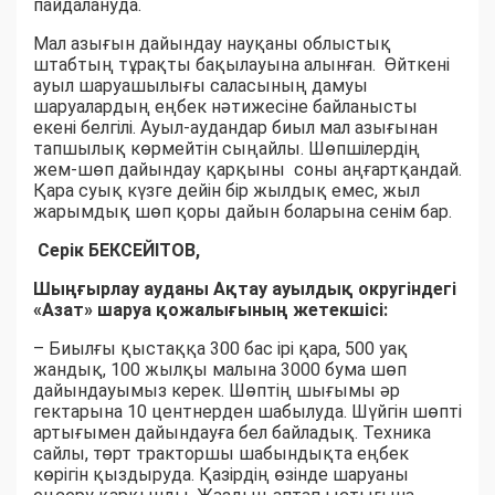
пайдалануда.
Мал азығын дайындау науқаны облыстық
штабтың тұрақты бақылауына алынған. Өйткені
ауыл шаруашылығы саласының дамуы
шаруалардың еңбек нәтижесіне байланысты
екені белгілі. Ауыл-аудандар биыл мал азығынан
тапшылық көрмейтін сыңайлы. Шөпшілердің
жем-шөп дайындау қарқыны соны аңғартқандай.
Қара суық күзге дейін бір жылдық емес, жыл
жарымдық шөп қоры дайын боларына сенім бар.
Серік БЕКСЕЙІТОВ,
Шыңғырлау ауданы Ақтау ауылдық округіндегі
«Азат» шаруа қожалығының жетекшісі:
– Биылғы қыстаққа 300 бас ірі қара, 500 уақ
жандық, 100 жылқы малына 3000 бума шөп
дайындауымыз керек. Шөптің шығымы әр
гектарына 10 центнерден шабылуда. Шүйгін шөпті
артығымен дайындауға бел байладық. Техника
сайлы, төрт тракторшы шабындықта еңбек
көрігін қыздыруда. Қазірдің өзінде шаруаны