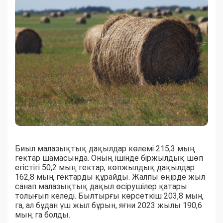
Биыл малазықтық дақылдар көлемі 215,3 мың
гектар шамасында. Оның ішінде біржылдық шөп
егістігі 50,2 мың гектар, көпжылдық дақылдар
162,8 мың гектарды құрайды. Жалпы өңірде жыл
санап малазықтық дақыл өсірушілер қатары
толығып келеді. Былтырғы көрсеткіш 203,8 мың
га, ал бұдан үш жыл бұрын, яғни 2023 жылы 190,6
мың га болды.