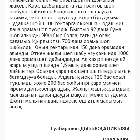
жақсы. Қазір шабындықта үш трактор шөп
шабуда. Табиғи шабындықтан шөп шауып
қоймай, екпе шөп өсіруге де көңіл бұрудамыз.
Суданка шөбін 100 гектарға еккенбіз. Содан 700
дана орама шөп түсірдік. Былтыр 92 дана бума
шөп алынды. Жаңбыр болса, тағы да орақ
саламыз. Қырлықтан 700 дана орама шөп
шабылды. Оның гектарынан 150 дана орамадан
алынды. Өткен жылы шөп шабу науқанында 1000
дана орама шөп дайындалды. Ал қазіргі кезде ай
жарым уақыт ішінде 1,5 мың дана орама шөп
дайын тұр. Осыған қарап-ақ шөп шығымдылығын
бағамдауға болады. Алдағы қысқа 120 бас асыл
тұқымды және 200 бас жайын ірі қара малмен
кіреміз деп жоспарладық. Жалпы жыл жарымдық
мал азығын дайындауды мақсат-меже етудеміз.
Шөпті молынан дайындасақ, еш ұтылмасымыз
анық.
Гүлбаршын ДЫБЫСҚАЛИҚЫЗЫ,
«Орал өңірі»