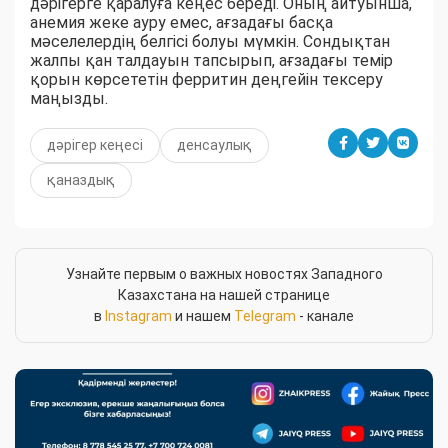
дәрігерге қаралуға кеңес береді. Оның айтуынша,
анемия жеке ауру емес, ағзадағы басқа
мәселелердің белгісі болуы мүмкін. Сондықтан
жалпы қан талдауын тапсырып, ағзадағы темір
қорын көрсететін ферритин деңгейін тексеру
маңызды.
дәрігер кеңесі
денсаулық
қаназдық
Узнайте первым о важных новостях Западного
Казахстана на нашей странице
в
Instagram
и нашем
Telegram
- канале