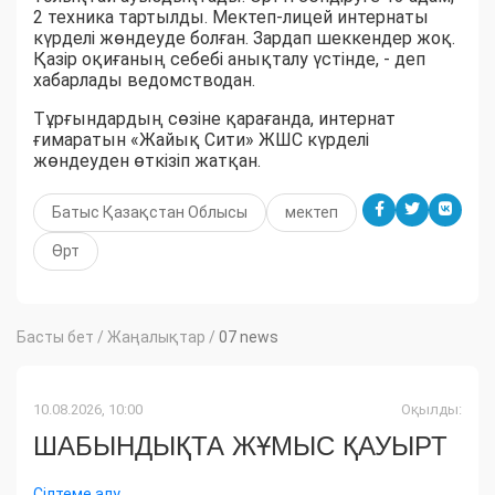
2 техника тартылды. Мектеп-лицей интернаты
күрделі жөндеуде болған. Зардап шеккендер жоқ.
Қазір оқиғаның себебі анықталу үстінде, - деп
хабарлады ведомстводан.
Тұрғындардың сөзіне қарағанда, интернат
ғимаратын «Жайық Сити» ЖШС күрделі
жөндеуден өткізіп жатқан.
Батыс Қазақстан Облысы
мектеп
Өрт
Басты бет
/
Жаңалықтар
/
07 news
10.08.2026, 10:00
Оқылды:
ШАБЫНДЫҚТА ЖҰМЫС ҚАУЫРТ
Сілтеме алу