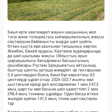
Биыл ерте көктемдегі жауын-шашынның мол
түсуі және топырақтың ылғалдылығының жақсы
сақталуына байланысты өңірде шөп шүйгін.
Өткен қыста мал азығынан тапшылық көрген
Жәнібек, Бөкей ордасы, Казталов аудандарында
да шөп шығымы жақсы. Облыстық ауыл
шаруашылығы басқармасы басшысының
орынбасары Рүстем Зұлқашевтың айтуынша,
былтыр шөптің орташа өнімділігі әр гектарынан
3,4 центнерден болса, биыл бұл көрсеткіш 4,5
центнерді құрап отыр. 2026-2027 жылғы мал
қыстағына кіреді деп жоспарланған 1 млн 247,3
мың шартты мал басына шөп қажеттілігі 2 млн
298,4 мың тоннаны құрайды. Одан басқа өткен
жылдан қалған 141,5 мың тонна шөп сақтаулы
тұр.