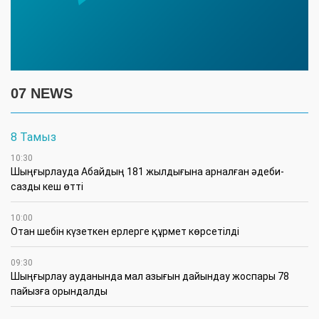
07 NEWS
8 Тамыз
10:30
Шыңғырлауда Абайдың 181 жылдығына арналған әдеби-
сазды кеш өтті
10:00
Отан шебін күзеткен ерлерге құрмет көрсетілді
09:30
​Шыңғырлау ауданында мал азығын дайындау жоспары 78
пайызға орындалды