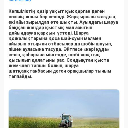
Көпшіліктің қазір уақыт қысқарған деген
сөзінің жаны бар секілді. Жарқыраған жаздың
екі айы зырылдап өте шықты. Ауылдағы шаруа
баққан жандар қыстық мал азығын
дайындауға қарқын үстеді. Шаруа
қожалықтарына қоса шай-суын малмен
айырып отырған отбасылар да шөбін шауып,
пішен ауласына тасуда. Әйтпесе «кәрі құда»
келіп, қаһарына мінгенде, шөбі жоқтың
қысылып қалатыны рас. Сондықтан қыста
жем-шөп тапшы болып, шаруа
шатқаяқтанбасын деген орақшылар тыным
таппайды.