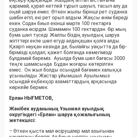
еңсеру қарқынды. Жаздың аптап ыстығына
қарамай, қурап кетпей тұрып шауып, тасып алу да
оңай шаруа емес. Өткен жылы бірінші рет суданка
шөбін егіп, екі рет орып алдым. Жақсы өнім береді
екен. Содан биыл екінші мәрте 100 гектарға
суданка өсірдім. Шамамен 100 гектардан бір мың
бума шөп түседі. Жалпы біздің ауылдың шаруа
жігіттері екпе шөп егуді әлдеқашан қолға алды.
Қазіргі науқан кезінде де, былайғы уақытта да бір-
бірімізді қолдап, қажет болғанда көмегімізді
бұлдамай береміз. Ауылда бума шөп бағасы 3000
теңге шамасында. Бұдан жоғары көтерілген
емес. Он жыл болды осындай бағамен халыққа
ұсынылады. Жастар ұйымшыл. Ауылымыз
осындай еңбекқор азаматтардың арқасында
көркейе бермек.
Ерлан НЫҒМЕТОВ,
Жәнібек ауданының Ұзынкөл ауылдық
округіндегі «Ерлан» шаруа қожалығының
жетекшісі:
– Өткен қыста мал өсірушілер мал азығынан
қиналғаны белгілі. Ал биыл шөптің шығымы