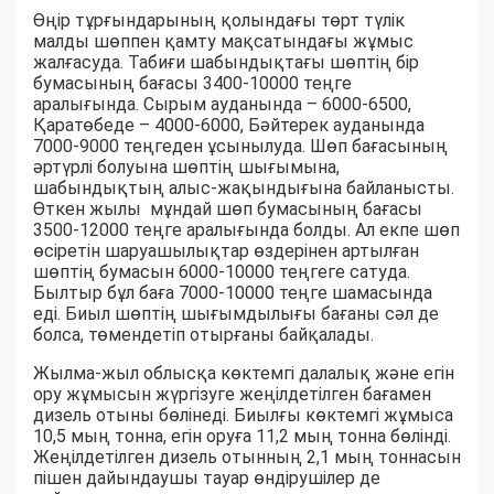
Өңір тұрғындарының қолындағы төрт түлік
малды шөппен қамту мақсатындағы жұмыс
жалғасуда. Табиғи шабындықтағы шөптің бір
бумасының бағасы 3400-10000 теңге
аралығында. Сырым ауданында – 6000-6500,
Қаратөбеде – 4000-6000, Бәйтерек ауданында
7000-9000 теңгеден ұсынылуда. Шөп бағасының
әртүрлі болуына шөптің шығымына,
шабындықтың алыс-жақындығына байланысты.
Өткен жылы мұндай шөп бумасының бағасы
3500-12000 теңге аралығында болды. Ал екпе шөп
өсіретін шаруашылықтар өздерінен артылған
шөптің бумасын 6000-10000 теңгеге сатуда.
Былтыр бұл баға 7000-10000 теңге шамасында
еді. Биыл шөптің шығымдылығы бағаны сәл де
болса, төмендетіп отырғаны байқалады.
Жылма-жыл облысқа көктемгі далалық және егін
ору жұмысын жүргізуге жеңілдетілген бағамен
дизель отыны бөлінеді. Биылғы көктемгі жұмыса
10,5 мың тонна, егін оруға 11,2 мың тонна бөлінді.
Жеңілдетілген дизель отынның 2,1 мың тоннасын
пішен дайындаушы тауар өндірушілер де