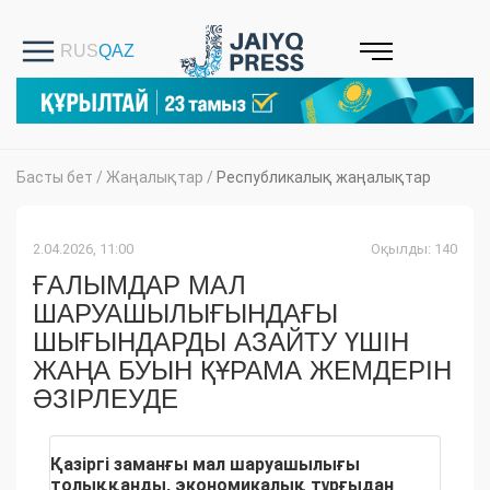
Басты бет
/
Жаңалықтар
/
Республикалық жаңалықтар
2.04.2026, 11:00
Оқылды: 140
ҒАЛЫМДАР МАЛ
ШАРУАШЫЛЫҒЫНДАҒЫ
ШЫҒЫНДАРДЫ АЗАЙТУ ҮШІН
ЖАҢА БУЫН ҚҰРАМА ЖЕМДЕРІН
ӘЗІРЛЕУДЕ
Қазіргі заманғы мал шаруашылығы
толыққанды, экономикалық тұрғыдан