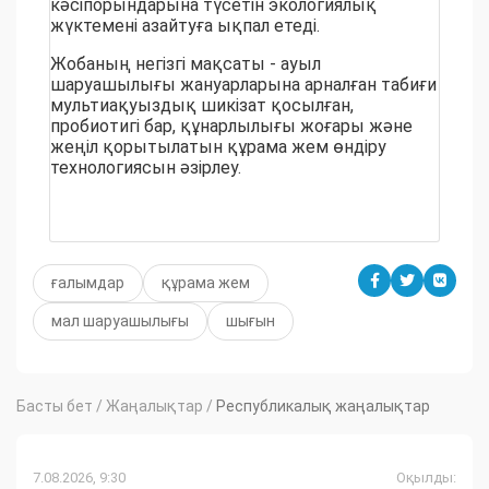
кәсіпорындарына түсетін экологиялық
жүктемені азайтуға ықпал етеді.
Жобаның негізгі мақсаты - ауыл
шаруашылығы жануарларына арналған табиғи
мультиақуыздық шикізат қосылған,
пробиотигі бар, құнарлылығы жоғары және
жеңіл қорытылатын құрама жем өндіру
технологиясын әзірлеу.
ғалымдар
құрама жем
мал шаруашылығы
шығын
Басты бет
/
Жаңалықтар
/
Республикалық жаңалықтар
7.08.2026, 9:30
Оқылды: