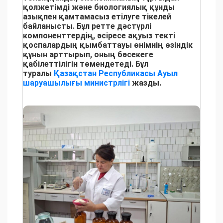
қолжетімді және биологиялық құнды
азықпен қамтамасыз етілуге тікелей
байланысты. Бұл ретте дәстүрлі
компоненттердің, әсіресе ақуыз текті
қоспалардың қымбаттауы өнімнің өзіндік
құнын арттырып, оның бәсекеге
қабілеттілігін төмендетеді. Бұл
туралы
Қазақстан Республикасы Ауыл
шаруашылығы министрлігі
жазды.