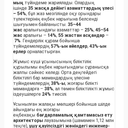
мың
түйіндеме жариялады. Олардың
ішінде
35 жасқа дейінгі азаматтардың үлесі
– 54%
, бұл жаз мезгілінде оқу орындары
түлектерінің еңбек нарығына белсенді
шығуымен байланысты.
35–44
жас
аралығындағы азаматтар –
25%
,
45–54
жас
аралығы –
14%
,
55 жастан асқандар
–
7%
. Гендерлік құрам бойынша
түйіндемелердің
57%-ын әйелдер
,
43%-ын
ерлер
орналастырған.
Жұмыс күші ұсынысының біліктілік
құрылымы еңбек нарығындағы сұранысқа
жалпы сәйкес келеді. Орта деңгейдегі
біліктілігі бар мамандардың үлесіне
түйіндемелердің
38%-ы
, жоғары білікті
мамандарға –
38%
, ал төмен біліктілікті жұмыс
іздеушілерге
24%
тиесілі.
Ұсынылған жалақы мөлшері бойынша шілде
айындағы ең жоғары
еңбекақы
бағдарламалық қамтамасыз ету
архитекторы
лауазымына (шамамен 1,12 млн
теңге),
ұшу қауіпсіздігі жөніндегі инженер-