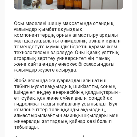
Осы мәселені шешу мақсатында отандық
ғалымдар қымбат ақуыздық
компоненттердің орнын алмастыру арқылы
мал шаруашылығы өнімдерінің өзіндік құнын
төмендетуге мүмкіндік беретін құрама жем
технологиясын әзірлеуде. Оны Қазақ ұлттық
аграрлық зерттеу университетінің тамақ
және қайта өңдеу өнеркәсібі саласындағы
ғалымдар жүзеге асыруда.
Жоба аясында жануарлардан алынатын
табиғи мультиақуыздық шикізатты, соның
ішінде ет өңдеу өнеркәсібінің қалдықтарын -
ет-сүйек, қан және сүйек ұнын, сондай-ақ
гидролизаттарды пайдалану ұсынылды. Бұл
компоненттер толыққанды ақуыздың,
алмастырылмайтын аминқышқылдары мен
минералды заттардың қайнар көзі болып
табылады.