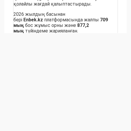
қолайлы жағдай қалыптастырады.
2026 жылдың басынан
бері
Enbek.kz
платформасында жалпы
709
мың
бос жұмыс орны және
877,2
мың
түйіндеме жарияланған.
бос жұмыс орны
еңбек биржасы
Узнайте первым о важных новостях Западного
Казахстана на нашей странице
в
Instagram
и нашем
Telegram
- канале