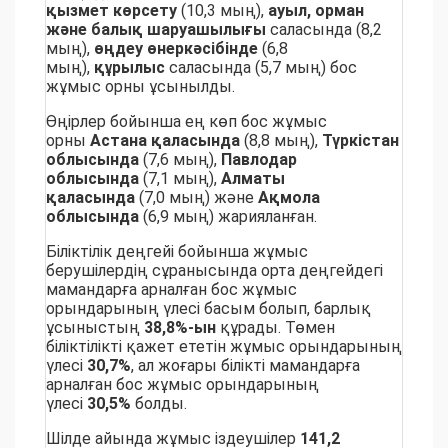
қызмет көрсету
(10,3 мың),
ауыл, орман
және балық шаруашылығы
саласында (8,2
мың),
өңдеу өнеркәсібінде
(6,8
мың),
құрылыс
саласында (5,7 мың) бос
жұмыс орны ұсынылды.
Өңірлер бойынша ең көп бос жұмыс
орны
Астана қаласында
(8,8 мың),
Түркістан
облысында
(7,6 мың),
Павлодар
облысында
(7,1 мың),
Алматы
қаласында
(7,0 мың) және
Ақмола
облысында
(6,9 мың) жарияланған.
Біліктілік деңгейі бойынша жұмыс
берушілердің сұранысында орта деңгейдегі
мамандарға арналған бос жұмыс
орындарының үлесі басым болып, барлық
ұсыныстың
38,8%-ын
құрады. Төмен
біліктілікті қажет ететін жұмыс орындарының
үлесі
30,7%
, ал жоғары білікті мамандарға
арналған бос жұмыс орындарының
үлесі
30,5%
болды.
Шілде айында жұмыс іздеушілер
141,2