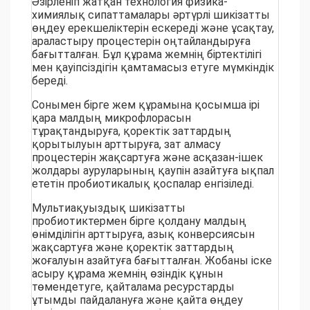
Әзірленіп жатқан технология физика-
химиялық сипаттамалары әртүрлі шикізатты
өңдеу ерекшеліктерін ескереді және ұсақтау,
араластыру процестерін оңтайландыруға
бағытталған. Бұл құрама жемнің біртектілігі
мен қауіпсіздігін қамтамасыз етуге мүмкіндік
береді.
Сонымен бірге жем құрамына қосымша ірі
қара малдың микрофлорасын
тұрақтандыруға, қоректік заттардың
қорытылуын арттыруға, зат алмасу
процестерін жақсартуға және асқазан-ішек
жолдары ауруларының қаупін азайтуға ықпал
ететін пробиотикалық қоспалар енгізіледі.
Мультиақуыздық шикізатты
пробиотиктермен бірге қолдану малдың
өнімділігін арттыруға, азық конверсиясын
жақсартуға және қоректік заттардың
жоғалуын азайтуға бағытталған. Жобаны іске
асыру құрама жемнің өзіндік құнын
төмендетуге, қайталама ресурстарды
ұтымды пайдалануға және қайта өңдеу