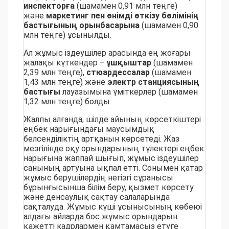
инспекторға
(шамамен 0,91 млн теңге)
және
маркетинг
пен
өнімді өткізу бөлімінің
бастығының орынбасарына
(шамамен 0,90
млн теңге) ұсынылды.
Ал жұмыс іздеушілер арасында ең жоғары
жалақы күткендер –
ұшқыштар
(шамамен
2,39 млн теңге),
стюардессалар
(шамамен
1,43 млн теңге) және
электр станциясының
бастығы
лауазымына үміткерлер (шамамен
1,32 млн теңге) болды.
Жалпы алғанда, шілде айының көрсеткіштері
еңбек нарығындағы маусымдық
белсенділіктің артқанын көрсетеді. Жаз
мезгілінде оқу орындарының түлектері еңбек
нарығына жаппай шығып, жұмыс іздеушілер
санының артуына ықпал етті. Сонымен қатар
жұмыс берушілердің негізгі сұранысы
бұрынғысынша білім беру, қызмет көрсету
және денсаулық сақтау салаларында
сақталуда. Жұмыс күші ұсынысының көбеюі
алдағы айларда бос жұмыс орындарын
қажетті кадрлармен қамтамасыз етуге