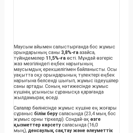
Маусым айымен салыстырғанда бос жұмыс
орындарының саны
3,8%-ға
азайса,
түйіндемелер
11,5%-ға
өсті. Мұндай өзгеріс
жаз мезгіліндегі еңбек нарығының
маусымдық ерекшелігімен байланысты. Осы
уақытта оқу орындарының түлектері еңбек
нарығына белсенді шығып, жұмыс іздеушілер
саны артады. Соның нәтижесінде жұмыс
күшінің ұсынысы сұранысқа қарағанда
жылдамырақ өседі.
Салалар бөлінісінде жұмыс күшіне ең жоғары
сұраныс
білім беру
саласында (23,4 мың бос
жұмыс орны тіркелді). Сондай-ақ
өзге
қызметтер көрсету
саласында (16,0
мың),
денсаулық сақтау және әлеуметтік