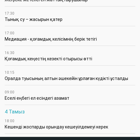
17:30
Тынық су – жасырын қатер
17:00
Медиация - қоғамдық келісімнің берік тетігі
16:30
Қоғамдық кеңестің кезекті отырысы өтті
10:15
Оралда туысының алтын әшекейін ұрлаған күдікті ұсталды
09:00
Еселі еңбегі ел есіндегі азамат
4 Тамыз
18:00
Кешенді жоспарды орындау кешеуілдемеуі керек