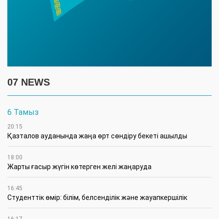
07 NEWS
6 Тамыз
20:15
Қазталов ауданында жаңа өрт сөндіру бекеті ашылды
18:00
Жарты ғасыр жүгін көтерген желі жаңаруда
16:45
Студенттік өмір: білім, белсенділік және жауапкершілік