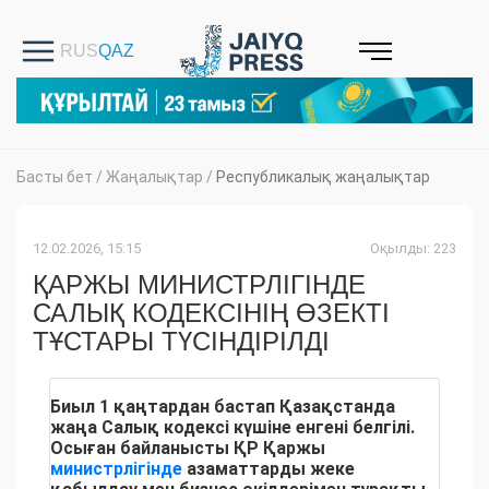
Басты бет
/
Жаңалықтар
/
Республикалық жаңалықтар
12.02.2026, 15:15
Оқылды: 223
ҚАРЖЫ МИНИСТРЛІГІНДЕ
САЛЫҚ КОДЕКСІНІҢ ӨЗЕКТІ
ТҰСТАРЫ ТҮСІНДІРІЛДІ
Биыл 1 қаңтардан бастап Қазақстанда
жаңа Салық кодексі күшіне енгені белгілі.
Осыған байланысты ҚР Қаржы
министрлігінде
азаматтарды жеке