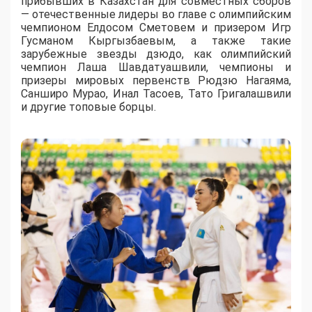
прибывших в Казахстан для совместных сборов
— отечественные лидеры во главе с олимпийским
чемпионом Елдосом Сметовем и призером Игр
Гусманом Кыргызбаевым, а также такие
зарубежные звезды дзюдо, как олимпийский
чемпион Лаша Шавдатуашвили, чемпионы и
призеры мировых первенств Рюдзю Нагаяма,
Санширо Мурао, Инал Тасоев, Тато Григалашвили
и другие топовые борцы.