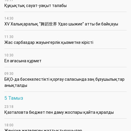
16:17
Құқықтық сауат-уақыт талабы
14:30
XV Халықаралық “舞蹈世界 Удао шыжие” атты би байқауы
11:30
Жас сарбаздар жауынгерлік қызметке кірісті
10:30
Ел ағасына құрмет
09:30
БҚО-да бәсекелестікті қорғау саласында заң бұзушылықтар
анықталды
5 Тамыз
23:18
Қазталовта бюджет пен даму жоспары қайта қаралды
18:00
Жеңіске жетелеген жаттықтырушылар