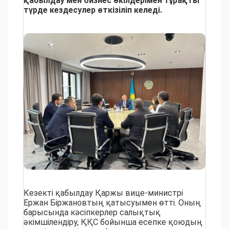
қабылдау мен бизнес өкілдерімен тұрақты
түрде кездесулер өткізіліп келеді.
Кезекті қабылдау Қаржы вице-министрі
Ержан Біржановтың қатысуымен өтті. Оның
барысында кәсіпкерлер салықтық
әкімшілендіру, ҚҚС бойынша есепке қоюдың