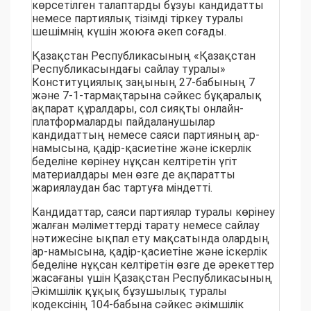
көрсетілген талаптарды бұзуы кандидатты
немесе партиялық тізімді тіркеу туралы
шешімнің күшін жоюға әкеп соғады.
Қазақстан Республикасының «Қазақстан
Республикасындағы сайлау туралы»
Конституциялық заңының 27-бабының 7
және 7-1-тармақтарына сәйкес бұқаралық
ақпарат құралдары, сол сияқты онлайн-
платформаларды пайдаланушылар
кандидаттың немесе саяси партияның ар-
намысына, қадір-қасиетіне және іскерлік
беделіне көрінеу нұқсан келтіретін үгіт
материалдары мен өзге де ақпаратты
жариялаудан бас тартуға міндетті.
Кандидаттар, саяси партиялар туралы көрінеу
жалған мәліметтерді тарату немесе сайлау
нәтижесіне ықпал ету мақсатында олардың
ар-намысына, қадір-қасиетіне және іскерлік
беделіне нұқсан келтіретін өзге де әрекеттер
жасағаны үшін Қазақстан Республикасының
Әкімшілік құқық бұзушылық туралы
кодексінің 104-бабына сәйкес әкімшілік