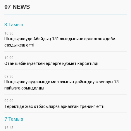
07 NEWS
8 Тамыз
10:30
Шыңғырлауда Абайдың 181 жылдығына арналған әдеби-
сазды кеш өтті
10:00
Отан шебін күзеткен ерлерге құрмет көрсетілді
09:30
​Шыңғырлау ауданында мал азығын дайындау жоспары 78
пайызға орындалды
09:00
​Теректіде жас отбасыларға арналған тренинг өтті
7 Тамыз
16:45