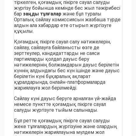
тіркелген, қоғамдық пікірге сауал салуды
жүргізу бойынша кемінде бес жыл тәжірибесі
бар
заңды тұлғалар
және бұл туралы
Орталық сайлау комиссиясын жазбаша түрде
алдын ала хабардар ете отырып жүргізуге
құқылы.
Қоғамдық пікірге сауал салу нәтижелерiн,
сайлау, сайлауға байланысты өзге де
зерттеулер, кандидаттарды не саяси
партияларды қолдап дауыс беру
нәтижелерiнiң болжамдарын дауыс берiлетін
күннің алдындағы бес күн ішінде және дауыс
берiлетiн күні бұқаралық ақпарат
құралдарында, онлайн-платформаларда
жариялауға жол берілмейдi.
Сайлау күнi дауыс беруге арналған үй-жайда
немесе пунктте қоғамдық пiкiрге сауал
салуды жүргізуге тыйым салынады.
Бұл ретте қоғамдық пікірге сауал салуды
жеке тұлғалардың жүргізуіне және олардың
нәтижелерін жариялауына мүлдем жол