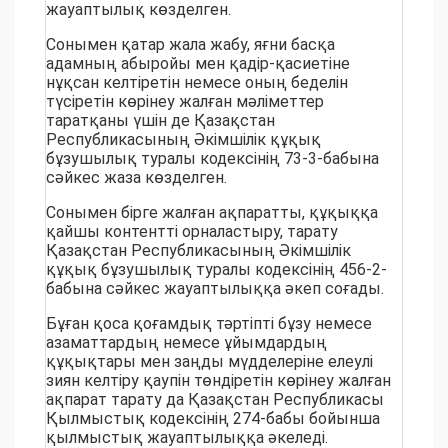
жауаптылық көзделген.
Сонымен қатар жала жабу, яғни басқа
адамның абыройы мен қадiр-қасиетiне
нұқсан келтiретiн немесе оның беделiн
түсiретiн көрiнеу жалған мәлiметтер
таратқаны үшін де Қазақстан
Республикасының Әкімшілік құқық
бұзушылық туралы кодексінің 73-3-бабына
сәйкес жаза көзделген.
Сонымен бірге жалған ақпаратты, құқыққа
қайшы контентті орналастыру, тарату
Қазақстан Республикасының Әкімшілік
құқық бұзушылық туралы кодексінің 456-2-
бабына сәйкес жауаптылыққа әкеп соғады.
Бұған қоса қоғамдық тәртіпті бұзу немесе
азаматтардың немесе ұйымдардың
құқықтары мен заңды мүдделеріне елеулі
зиян келтіру қаупін төндіретін көрінеу жалған
ақпарат тарату да Қазақстан Республикасы
Қылмыстық кодексінің 274-бабы бойынша
қылмыстық жауаптылыққа әкеледі.