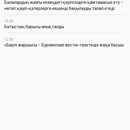
Балалардың жазғы кезеңдегі қауіпсіздігін қамтамасыз ету –
негізгі қауіп-қатерлерге кешенді бақылауды талап етеді
15:30
Батыстың барысы анықталды
12:30
«Бөрлі жаршысы – Бурлинские вести» газетінде жаңа басшы
11:00
Аудандық мәслихаттың кезектен тыс 42-сессиясында
маңызды мәселелер қаралды
10:30
Жүйелі жұмыс пен нақты нәтиже керек
6 Тамыз
20:15
Қазталов ауданында жаңа өрт сөндіру бекеті ашылды
18:00