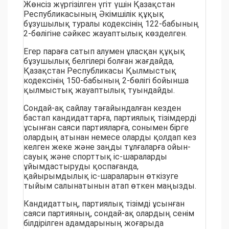
Жөнсіз жүргізілген үгіт үшін Қазақстан
Республикасының Әкімшілік құқық
бұзушылық туралы кодексінің 122-бабының
2-бөлігіне сәйкес жауаптылық көзделген.
Егер параға сатып алумен ұласқан құқық
бұзушылық белгілері болған жағдайда,
Қазақстан Республикасы Қылмыстық
кодексінің 150-бабының 2-бөлігі бойынша
қылмыстық жауаптылық туындайды.
Сондай-ақ сайлау тағайындалған кезден
бастап кандидаттарға, партиялық тізімдерді
ұсынған саяси партияларға, сонымен бірге
олардың атынан немесе оларды қолдап кез
келген жеке және заңды тұлғаларға ойын-
сауық және спорттық іс-шараларды
ұйымдастыруды қоспағанда,
қайырымдылық іс-шараларын өткізуге
тыйым салынатынын атап өткен маңызды.
Кандидаттың, партиялық тізімді ұсынған
саяси партияның, сондай-ақ олардың сенім
білдірілген адамдарының жоғарыда