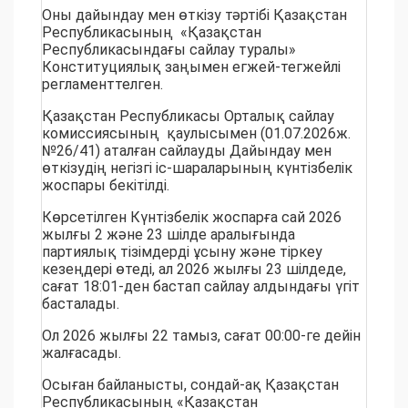
Оны дайындау мен өткізу тәртібі Қазақстан
Республикасының «Қазақстан
Республикасындағы сайлау туралы»
Конституциялық заңымен егжей-тегжейлі
регламенттелген.
Қазақстан Республикасы Орталық сайлау
комиссиясының қаулысымен (01.07.2026ж.
№26/41) аталған сайлауды Дайындау мен
өткізудің негізгі іс-шараларының күнтізбелік
жоспары бекітілді.
Көрсетілген Күнтізбелік жоспарға сай 2026
жылғы 2 және 23 шілде аралығында
партиялық тізімдерді ұсыну және тіркеу
кезеңдері өтеді, ал 2026 жылғы 23 шілдеде,
сағат 18:01-ден бастап сайлау алдындағы үгiт
басталады.
Ол 2026 жылғы 22 тамыз, сағат 00:00-ге дейін
жалғасады.
Осыған байланысты, сондай-ақ Қазақстан
Республикасының «Қазақстан