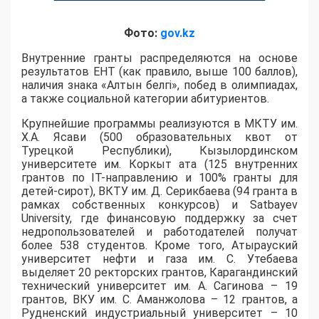
Фото:
gov.kz
Внутренние гранты распределяются на основе
результатов ЕНТ (как правило, выше 100 баллов),
наличия знака «Алтын белгі», побед в олимпиадах,
а также социальной категории абитуриентов.
​Крупнейшие программы реализуются в МКТУ им.
Х.А. Ясави (500 образовательных квот от
Турецкой Республики), Кызылординском
университете им. Коркыт ата (125 внутренних
грантов по IT-направлению и 100% гранты для
детей-сирот), ВКТУ им. Д. Серикбаева (94 гранта в
рамках собственных конкурсов) и Satbayev
University, где финансовую поддержку за счет
недропользователей и работодателей получат
более 538 студентов. Кроме того, Атырауский
университет нефти и газа им. С. Утебаева
выделяет 20 ректорских грантов, Карагандинский
технический университет им. А. Сагинова – 19
грантов, ВКУ им. С. Аманжолова – 12 грантов, а
Рудненский индустриальный университет – 10