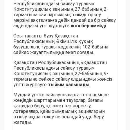
Республикасындағы сайлау туралы»
Конституциялық заңының 27-бабының 2-
тармағына сай партиялық тізімді тіркеу
мерзімі аяқталғанға дейін қандай да бір сайлау
алдындағы үгiт жүргізуге
жол берілмейді
.
Осы талапты бұзу Қазақстан
Республикасының Әкімшілік құқық
бұзушылық туралы кодексінің 102-бабына
сәйкес жауаптылыққа әкеп соғады.
Қазақстан Республикасының «Қазақстан
Республикасындағы сайлау туралы»
Конституциялық заңының 27-бабының 9-
тармағына сәйкес сайлау алдындағы жөнсiз
үгіттi жүргiзуге
тыйым салынады
.
Мұндай үгітке сайлаушыларға тегiн немесе
жеңiлдiк шарттарымен тауарлар, бағалы
қағаздар беру, қызметтер көрсету,
лотереялар, қайырымдылық акцияларын
өткiзу, ақша төлеу не осындай уәде беру
жатады.