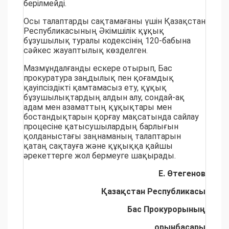
берілмейді.
Осы талаптарды сақтамағаны үшін Қазақстан
Республикасының Әкімшілік құқық
бұзушылық туралы кодексінің 120-бабына
сәйкес жауаптылық көзделген.
Мазмұндалғанды ескере отырып, Бас
прокуратура заңдылық пен қоғамдық
қауіпсіздікті қамтамасыз ету, құқық
бұзушылықтардың алдын алу, сондай-ақ
адам мен азаматтың құқықтары мен
бостандықтарын қорғау мақсатында сайлау
процесіне қатысушылардың барлығын
қолданыстағы заңнаманың талаптарын
қатаң сақтауға және құқыққа қайшы
әрекеттерге жол бермеуге шақырады.
Е. Өтегенов
Қазақстан Республикасы
Бас Прокурорының
орынбасары