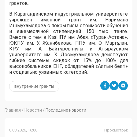
грантов.
​В Карагандинском индустриальном университете
учрежден именной грант им. Наримана
Ишмухамедова с покрытием стоимости обучения
и ежемесячной стипендией 150 тыс. тенге.
Вместе с тем в КазНПУ им. Абая, «Туран-Астана»,
ЮКПУ им. У. Жанибекова, ППУ им. Ә. Марғұлан,
КРУ им. А. Байтурсынулы и Атырауском
университете им. Х. Досмухамедова действуют
гибкие системы скидок от 15% до 100% для
высокобальников ЕНТ, обладателей «Алтын белгі»
и социально уязвимых категорий.
внутренние гранты
Главная
/
Новости
/
Последние новости
8.08.2026, 16:00
Просмотры: