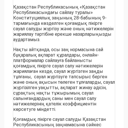
Қазақстан Республикасының «Қазақстан
Республикасындағы сайлау туралы»
Конституциялық заңының 28-бабының 9-
тармағында көзделген қоғамдық пікірге
сауал салуды жүргізу және оның нәтижелерін
жариялау тәртібіне ерекше назарларыңызды
аудартамыз.
Нақты айтқанда, осы заң нормасына сай
бұқаралық ақпарат құралдары, онлайн-
платформалар сайлауға байланысты
қоғамдық пікірге сауал салу нәтижелерін
жариялаған кезде, сауал жүргiзген заңды
тұлғаны, сауал жүргізуге тапсырыс берген
және оның ақысын төлеген тұлғаларды, сауал
жүргiзілген уақытты, ақпарат жинау әдiсiн,
сұрақтың нақты тұжырымын, сауал
салынғандардың саны мен сауал салу
нәтижелерінің қателiк коэффициентiн
көрсетуге мiндеттi.
Қоғамдық пікірге сауал салуды Қазақстан
Республикасының заңнамасына сәйкес