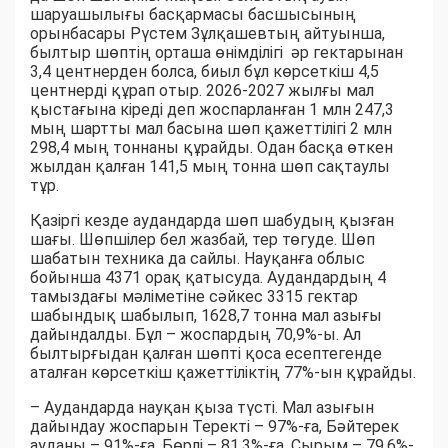
шаруашылығы басқармасы басшысының
орынбасары Рүстем Зұлқашевтың айтуынша,
былтыр шөптің орташа өнімділігі әр гектарынан
3,4 центнерден болса, биыл бұл көрсеткіш 4,5
центнерді құрап отыр. 2026-2027 жылғы мал
қыстағына кіреді деп жоспарланған 1 млн 247,3
мың шартты мал басына шөп қажеттілігі 2 млн
298,4 мың тоннаны құрайды. Одан басқа өткен
жылдан қалған 141,5 мың тонна шөп сақтаулы
тұр.
Қазіргі кезде аудандарда шөп шабудың қызған
шағы. Шөпшілер бел жазбай, тер төгуде. Шөп
шабатын техника да сайлы. Науқанға облыс
бойынша 4371 орақ қатысуда. Аудандардың 4
тамыздағы мәліметіне сәйкес 3315 гектар
шабындық шабылып, 1628,7 тонна мал азығы
дайындалды. Бұл – жоспардың 70,9%-ы. Ал
былтырғыдан қалған шөпті қоса есептегенде
аталған көрсеткіш қажеттіліктің 77%-ын құрайды.
– Аудандарда науқан қыза түсті. Мал азығын
дайындау жоспарын Теректі – 97%-ға, Бәйтерек
ауданы – 91%-ға, Бөрлі – 81,3%-ға, Сырым – 79,6%-