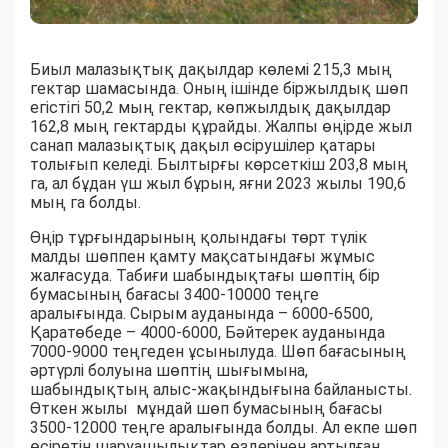
Биыл малазықтық дақылдар көлемі 215,3 мың
гектар шамасында. Оның ішінде біржылдық шөп
егістігі 50,2 мың гектар, көпжылдық дақылдар
162,8 мың гектарды құрайды. Жалпы өңірде жыл
санап малазықтық дақыл өсірушілер қатары
толығып келеді. Былтырғы көрсеткіш 203,8 мың
га, ал бұдан үш жыл бұрын, яғни 2023 жылы 190,6
мың га болды.
Өңір тұрғындарының қолындағы төрт түлік
малды шөппен қамту мақсатындағы жұмыс
жалғасуда. Табиғи шабындықтағы шөптің бір
бумасының бағасы 3400-10000 теңге
аралығында. Сырым ауданында – 6000-6500,
Қаратөбеде – 4000-6000, Бәйтерек ауданында
7000-9000 теңгеден ұсынылуда. Шөп бағасының
әртүрлі болуына шөптің шығымына,
шабындықтың алыс-жақындығына байланысты.
Өткен жылы мұндай шөп бумасының бағасы
3500-12000 теңге аралығында болды. Ал екпе шөп
өсіретін шаруашылықтар өздерінен артылған