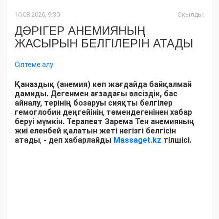
10.08.2026, 9:30
Оқылды:
ДӘРІГЕР АНЕМИЯНЫҢ
ЖАСЫРЫН БЕЛГІЛЕРІН АТАДЫ
Сілтеме алу
Қаназдық (анемия) көп жағдайда байқалмай
дамиды. Дегенмен ағзадағы әлсіздік, бас
айналу, терінің бозаруы сияқты белгілер
гемоглобин деңгейінің төмендегенінен хабар
беруі мүмкін. Терапевт Зарема Тен анемияның
жиі еленбей қалатын жеті негізгі белгісін
атады
,
- деп хабарлайды
Massaget.kz
тілшісі.