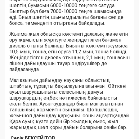
шөптің бумасын 6000-10000 теңгеге сатуда.
Былтыр бұл баға 7000-10000 теңге шамасында
еді. Биыл шөптің шығымдылығы бағаны сәл де
болса, төмендетіп отырғаны байқалады.
Жылма-жыл облысқа көктемгі далалық және егін
ору жұмысын жүргізуге жеңілдетілген бағамен
дизель отыны бөлінеді. Биылғы көктемгі жұмыса
10,5 мың тонна, егін оруға 11,2 мың тонна бөлінді.
Жеңілдетілген дизель отынның 2,1 мың тоннасын
пішен дайындаушы тауар өндірушілер де
пайдалануда.
Мал азығын дайындау науқаны облыстық
штабтың тұрақты бақылауына алынған. Өйткені
ауыл шаруашылығы саласының дамуы
шаруалардың еңбек нәтижесіне байланысты
екені белгілі. Ауыл-аудандар биыл мал азығынан
тапшылық көрмейтін сыңайлы. Шөпшілердің
жем-шөп дайындау қарқыны соны аңғартқандай.
Қара суық күзге дейін бір жылдық емес, жыл
жарымдық шөп қоры дайын боларына сенім бар.
Серік БЕКСЕЙІТОВ,