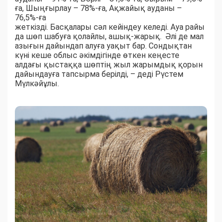
ға, Шыңғырлау – 78%-ға, Ақжайық ауданы –
76,5%-ға
жеткізді. Басқалары сәл кейіндеу келеді. Ауа райы
да шөп шабуға қолайлы, ашық-жарық. Әлі де мал
азығын дайындап алуға уақыт бар. Сондықтан
күні кеше облыс әкімдігінде өткен кеңесте
алдағы қыстаққа шөптің жыл жарымдық қорын
дайындауға тапсырма берілді, – деді Рүстем
Мүлкәйұлы.