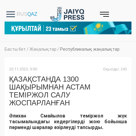
Басты бет
/
Жаңалықтар
/
Республикалық жаңалықтар
20.11.2023, 9:00
Оқылды: 243
ҚАЗАҚСТАНДА 1300
ШАҚЫРЫМНАН АСТАМ
ТЕМІРЖОЛ САЛУ
ЖОСПАРЛАНҒАН
Әлихан Смайылов теміржол жүк
тасымалындағы кедергілерді жою бойынша
пәрменді шаралар әзірлеуді тапсырды.