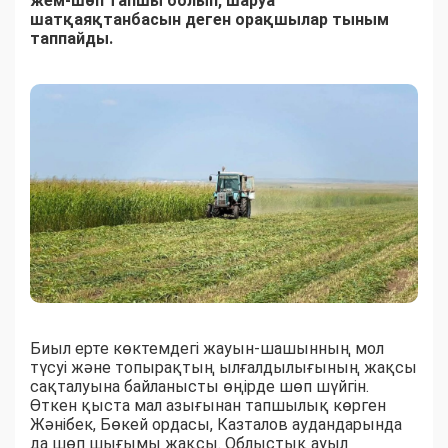
жем-шөп тапшы болып, шаруа
шатқаяқтанбасын деген орақшылар тыным
таппайды.
Биыл ерте көктемдегі жауын-шашынның мол
түсуі және топырақтың ылғалдылығының жақсы
сақталуына байланысты өңірде шөп шүйгін.
Өткен қыста мал азығынан тапшылық көрген
Жәнібек, Бөкей ордасы, Казталов аудандарында
да шөп шығымы жақсы. Облыстық ауыл