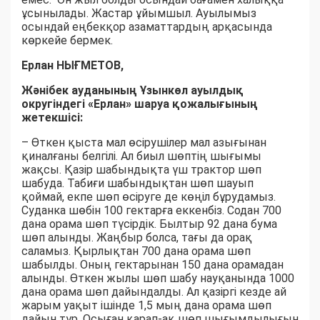
ұсынылады. Жастар ұйымшыл. Ауылымыз
осындай еңбекқор азаматтардың арқасында
көркейе бермек.
Ерлан НЫҒМЕТОВ,
Жәнібек ауданының Ұзынкөл ауылдық
округіндегі «Ерлан» шаруа қожалығының
жетекшісі:
– Өткен қыста мал өсірушілер мал азығынан
қиналғаны белгілі. Ал биыл шөптің шығымы
жақсы. Қазір шабындықта үш трактор шөп
шабуда. Табиғи шабындықтан шөп шауып
қоймай, екпе шөп өсіруге де көңіл бұрудамыз.
Суданка шөбін 100 гектарға еккенбіз. Содан 700
дана орама шөп түсірдік. Былтыр 92 дана бума
шөп алынды. Жаңбыр болса, тағы да орақ
саламыз. Қырлықтан 700 дана орама шөп
шабылды. Оның гектарынан 150 дана орамадан
алынды. Өткен жылы шөп шабу науқанында 1000
дана орама шөп дайындалды. Ал қазіргі кезде ай
жарым уақыт ішінде 1,5 мың дана орама шөп
дайын тұр. Осыған қарап-ақ шөп шығымдылығын