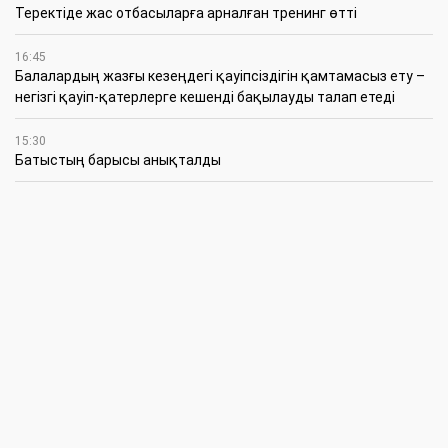
​Теректіде жас отбасыларға арналған тренинг өтті
16:45
Балалардың жазғы кезеңдегі қауіпсіздігін қамтамасыз ету –
негізгі қауіп-қатерлерге кешенді бақылауды талап етеді
15:30
Батыстың барысы анықталды
12:30
«Бөрлі жаршысы – Бурлинские вести» газетінде жаңа басшы
11:00
Аудандық мәслихаттың кезектен тыс 42-сессиясында
маңызды мәселелер қаралды
10:30
Жүйелі жұмыс пен нақты нәтиже керек
6 Тамыз
20:15