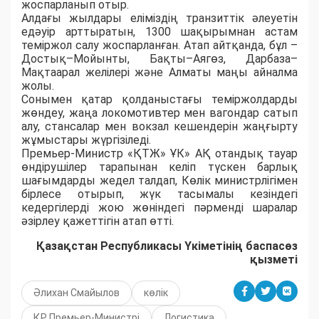
жоспарланып отыр.
Алдағы жылдары еліміздің транзиттік әлеуетін
едәуір арттыратын, 1300 шақырымнан астам
теміржол салу жоспарланған. Атап айтқанда, бұл –
Достық–Мойынты, Бақты–Аягөз, Дарбаза–
Мақтаарал желілері және Алматы маңы айналма
жолы.
Сонымен қатар қолданыстағы теміржолдарды
жөндеу, жаңа локомотивтер мен вагондар сатып
алу, стансалар мен вокзал кешендерін жаңғырту
жұмыстары жүргізіледі.
Премьер-Министр «ҚТЖ» ҰК» АҚ отандық тауар
өндірушілер тарапынан келіп түскен барлық
шағымдарды жедел талдап, Көлік министрлігімен
бірлесе отырып, жүк тасымалы кезіндегі
кедергілерді жою жөніндегі пәрменді шаралар
әзірлеу қажеттігін атап өтті.
Қазақстан Республикасы Үкіметінің баспасөз
қызметі
Әлихан Смайылов
көлік
ҚР Премьер-Министрі
Логистика