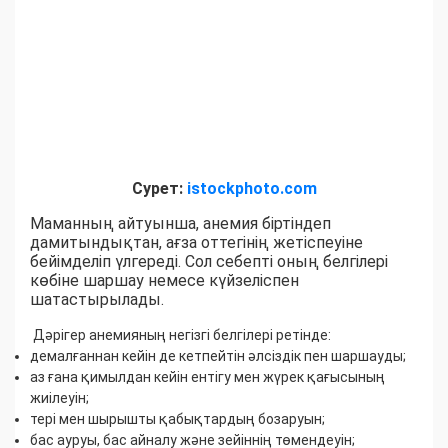
Сурет:
istockphoto.com
Маманның айтуынша, анемия біртіндеп
дамитындықтан, ағза оттегінің жетіспеуіне
бейімделіп үлгереді. Сол себепті оның белгілері
көбіне шаршау немесе күйзеліспен
шатастырылады.
Дәрігер анемияның негізгі белгілері ретінде:
демалғаннан кейін де кетпейтін әлсіздік пен шаршауды;
аз ғана қимылдан кейін ентігу мен жүрек қағысының
жиілеуін;
тері мен шырышты қабықтардың бозаруын;
бас ауруы, бас айналу және зейіннің төмендеуін;