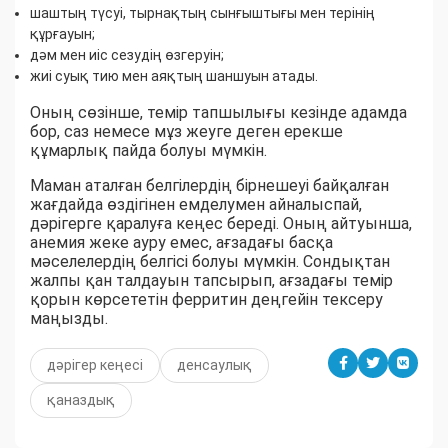
шаштың түсуі, тырнақтың сынғыштығы мен терінің
құрғауын;
дәм мен иіс сезудің өзгеруін;
жиі суық тию мен аяқтың шаншуын атады.
Оның сөзінше, темір тапшылығы кезінде адамда
бор, саз немесе мұз жеуге деген ерекше
құмарлық пайда болуы мүмкін.
Маман аталған белгілердің бірнешеуі байқалған
жағдайда өздігінен емделумен айналыспай,
дәрігерге қаралуға кеңес береді. Оның айтуынша,
анемия жеке ауру емес, ағзадағы басқа
мәселелердің белгісі болуы мүмкін. Сондықтан
жалпы қан талдауын тапсырып, ағзадағы темір
қорын көрсететін ферритин деңгейін тексеру
маңызды.
дәрігер кеңесі
денсаулық
қаназдық