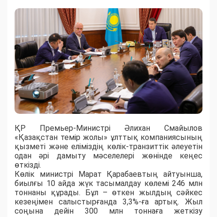
ҚР Премьер-Министрі Әлихан Смайылов
«Қазақстан темір жолы» ұлттық компаниясының
қызметі және еліміздің көлік-транзиттік әлеуетін
одан әрі дамыту мәселелері жөнінде кеңес
өткізді.
Көлік министрі Марат Қарабаевтың айтуынша,
биылғы 10 айда жүк тасымалдау көлемі 246 млн
тоннаны құрады. Бұл – өткен жылдың сәйкес
кезеңімен салыстырғанда 3,3%-ға артық. Жыл
соңына дейін 300 млн тоннаға жеткізу