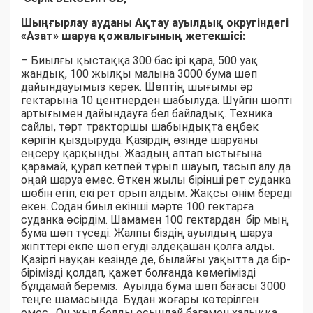
Шыңғырлау ауданы Ақтау ауылдық округіндегі
«Азат» шаруа қожалығының жетекшісі:
– Биылғы қыстаққа 300 бас ірі қара, 500 уақ
жандық, 100 жылқы малына 3000 бума шөп
дайындауымыз керек. Шөптің шығымы әр
гектарына 10 центнерден шабылуда. Шүйгін шөпті
артығымен дайындауға бел байладық. Техника
сайлы, төрт тракторшы шабындықта еңбек
көрігін қыздыруда. Қазірдің өзінде шаруаны
еңсеру қарқынды. Жаздың аптап ыстығына
қарамай, қурап кетпей тұрып шауып, тасып алу да
оңай шаруа емес. Өткен жылы бірінші рет суданка
шөбін егіп, екі рет орып алдым. Жақсы өнім береді
екен. Содан биыл екінші мәрте 100 гектарға
суданка өсірдім. Шамамен 100 гектардан бір мың
бума шөп түседі. Жалпы біздің ауылдың шаруа
жігіттері екпе шөп егуді әлдеқашан қолға алды.
Қазіргі науқан кезінде де, былайғы уақытта да бір-
бірімізді қолдап, қажет болғанда көмегімізді
бұлдамай береміз. Ауылда бума шөп бағасы 3000
теңге шамасында. Бұдан жоғары көтерілген
емес. Он жыл болды осындай бағамен халыққа