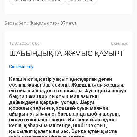
Басты бет
/
Жаңалықтар
/
07 news
10.08.2026, 10:00
Оқылды:
ШАБЫНДЫҚТА ЖҰМЫС ҚАУЫРТ
Сілтеме алу
Көпшіліктің қазір уақыт қысқарған деген
сөзінің жаны бар секілді. Жарқыраған жаздың
екі айы зырылдап өте шықты. Ауылдағы шаруа
баққан жандар қыстық мал азығын
дайындауға қарқын үстеді. Шаруа
қожалықтарына қоса шай-суын малмен
айырып отырған отбасылар да шөбін шауып,
пішен ауласына тасуда. Әйтпесе «кәрі құда»
келіп, қаһарына мінгенде, шөбі жоқтың
қысылып қалатыны рас. Сондықтан қыста