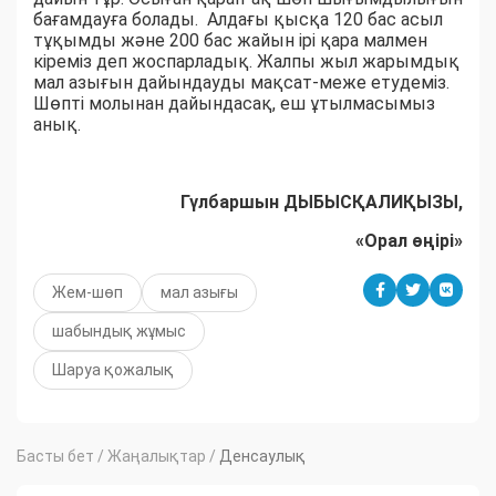
бағамдауға болады. Алдағы қысқа 120 бас асыл
тұқымды және 200 бас жайын ірі қара малмен
кіреміз деп жоспарладық. Жалпы жыл жарымдық
мал азығын дайындауды мақсат-меже етудеміз.
Шөпті молынан дайындасақ, еш ұтылмасымыз
анық.
Гүлбаршын ДЫБЫСҚАЛИҚЫЗЫ,
«Орал өңірі»
Жем-шөп
мал азығы
шабындық жұмыс
Шаруа қожалық
Басты бет
/
Жаңалықтар
/
Денсаулық