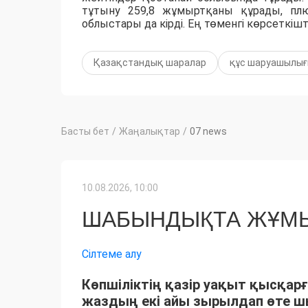
тұтыну 259,8 жұмыртқаны құрады, плю
облыстары да кірді. Ең төменгі көрсеткіш
Қазақстандық шаралар
құс шаруашылы
Басты бет
/
Жаңалықтар
/
07 news
10.08.2026, 10:00
ШАБЫНДЫҚТА ЖҰМЫ
Сілтеме алу
Көпшіліктің қазір уақыт қысқарғ
жаздың екі айы зырылдап өте 