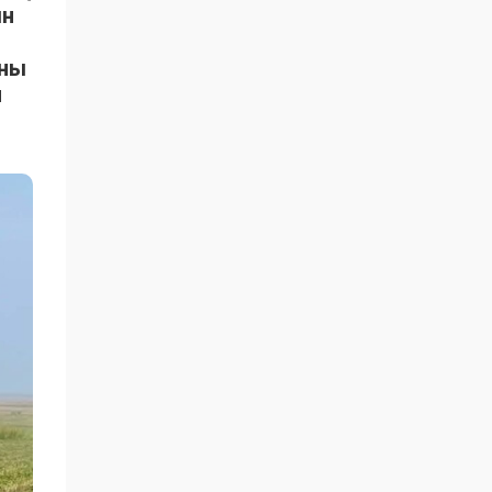
ын
ыны
н