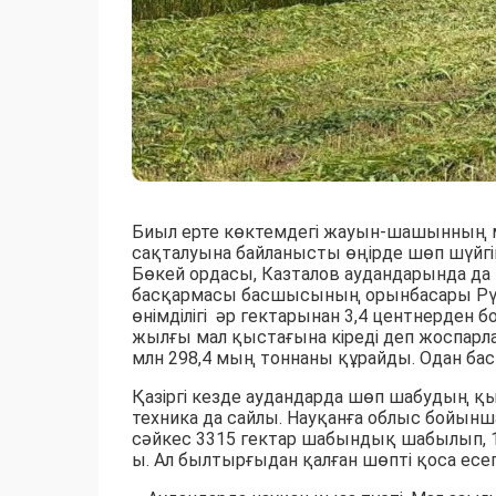
Биыл ерте көктемдегі жауын-шашынның 
сақталуына байланысты өңірде шөп шүйгі
Бөкей ордасы, Казталов аудандарында 
басқармасы басшысының орынбасары Рү
өнімділігі әр гектарынан 3,4 центнерден б
жылғы мал қыстағына кіреді деп жоспарла
млн 298,4 мың тоннаны құрайды. Одан бас
Қазіргі кезде аудандарда шөп шабудың қы
техника да сайлы. Науқанға облыс бойынш
сәйкес 3315 гектар шабындық шабылып, 1
ы. Ал былтырғыдан қалған шөпті қоса есе