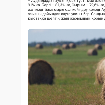
– Аудандарда науқан қыза түсті. Мал азы
91%-ға, Бөрлі – 81,3%-ға, Сырым – 79,6%-ғ
жеткізді. Басқалары сәл кейіндеу келеді.
азығын дайындап алуға уақыт бар. Сондық
қыстаққа шөптің жыл жарымдық қорын дай