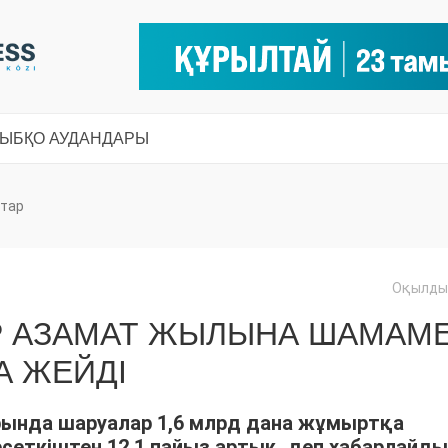
СЫ
БҚО АУДАНДАРЫ
тар
Оқылды:
ІР АЗАМАТ ЖЫЛЫНА ШАМАМ
А ЖЕЙДІ
рында шаруалар 1,6 млрд дана жұмыртқа
рсеткіштен 12,1 пайыз артық, деп хабарлайды