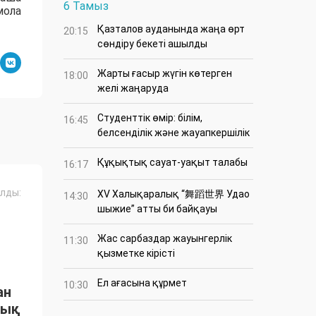
6 Тамыз
мола
Қазталов ауданында жаңа өрт
20:15
сөндіру бекеті ашылды
Жарты ғасыр жүгін көтерген
18:00
желі жаңаруда
Студенттік өмір: білім,
16:45
белсенділік және жауапкершілік
Құқықтық сауат-уақыт талабы
16:17
лды:
XV Халықаралық “舞蹈世界 Удао
14:30
шыжие” атты би байқауы
Жас сарбаздар жауынгерлік
11:30
қызметке кірісті
Ел ағасына құрмет
10:30
ан
тық