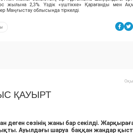
с жылына 2,3%. Үздік «үштікке» Қарағанды мен Ақ
тер Маңғыстау облысында тіркелді.
ғы
Оқы
С ҚАУЫРТ
ан деген сөзінің жаны бар секілді. Жарқырағ
шықты. Ауылдағы шаруа баққан жандар қыс