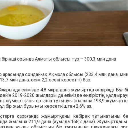
 бірінші орында Алматы облысы тұр – 300,3 млн дана
р арасында сондай-ақ Ақмола облысы (233,4 млн дана, ми
,7 млн дана, өсім 2,2 есені көрсетті) бар.
рында елімізде 4,8 млрд дана жұмыртқа өндірілді. Бұл б
дейін 2019-2020 жылдары да елімізде өндірістің құлдыра
қтың жұмыртқаны орташа тұтынуы жылына 193,9 жұмыртқ
л бір жыл бұрынғы көрсеткіштен 2,6% аз.
тарға қарағанда жұмыртқаны көбірек тұтынатыны бел
нда жылына 211,9 дана (ауылда 168,2 дана). Жұмыртқаны
: өткен жылы облыстың бір тұрғынына шаққандағы ор