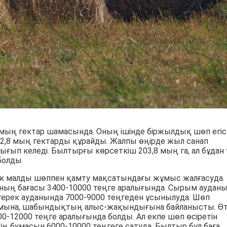
мың гектар шамасында. Оның ішінде біржылдық шөп егіст
2,8 мың гектарды құрайды. Жалпы өңірде жыл санап
ғып келеді. Былтырғы көрсеткіш 203,8 мың га, ал бұдан
болды.
ік малды шөппен қамту мақсатындағы жұмыс жалғасуда.
ның бағасы 3400-10000 теңге аралығында. Сырым аудан
йтерек ауданында 7000-9000 теңгеден ұсынылуда. Шөп
ымына, шабындықтың алыс-жақындығына байланысты. Ө
12000 теңге аралығында болды. Ал екпе шөп өсіретін
ң бумасын 6000-10000 теңгеге сатуда. Былтыр бұл баға