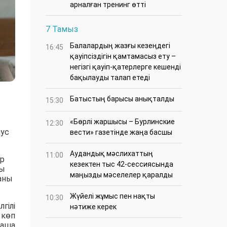
арналған тренинг өтті
7 Тамыз
Балалардың жазғы кезеңдегі
16:45
қауіпсіздігін қамтамасыз ету –
негізгі қауіп-қатерлерге кешенді
бақылауды талап етеді
Батыстың барысы анықталды
15:30
«Бөрлі жаршысы – Бурлинские
12:30
нус
вести» газетінде жаңа басшы
Аудандық мәслихаттың
11:00
ір
кезектен тыс 42-сессиясында
уы
маңызды мәселелер қаралды
аны
Жүйелі жұмыс пен нақты
10:30
гілі
нәтиже керек
 көп
таша