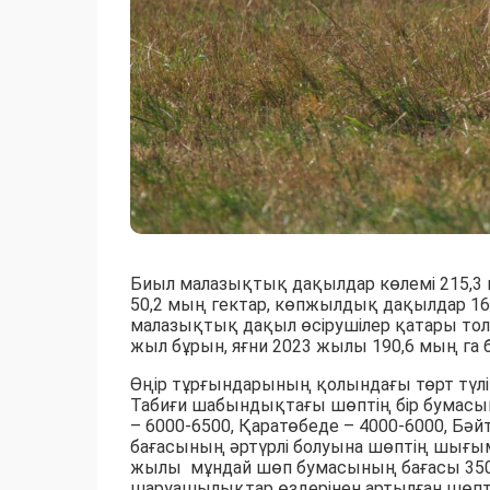
Биыл малазықтық дақылдар көлемі 215,3 
50,2 мың гектар, көпжылдық дақылдар 16
малазықтық дақыл өсірушілер қатары толы
жыл бұрын, яғни 2023 жылы 190,6 мың га 
Өңір тұрғындарының қолындағы төрт түл
Табиғи шабындықтағы шөптің бір бумасы
– 6000-6500, Қаратөбеде – 4000-6000, Бә
бағасының әртүрлі болуына шөптің шығ
жылы мұндай шөп бумасының бағасы 3500-
шаруашылықтар өздерінен артылған шөпті