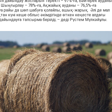
ғын дайындау жоспарын Теректі – 97%-ға, Бәйтерек ауданы
а, Шыңғырлау – 78%-ға, Ақжайық ауданы – 76,5%-ға
 Ауа райы да шөп шабуға қолайлы, ашық-жарық. Әлі де мал
тан күні кеше облыс әкімдігінде өткен кеңесте алдағы
ындауға тапсырма берілді, – деді Рүстем Мүлкәйұлы.