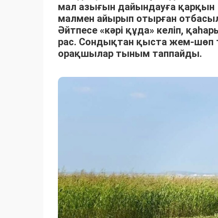
мал азығын дайындауға қарқын 
малмен айырып отырған отбасыла
Әйтпесе «кәрі құда» келіп, қаһ
рас. Сондықтан қыста жем-шөп 
орақшылар тыным таппайды.