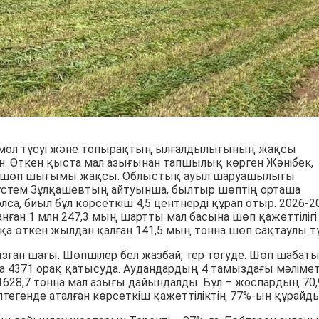
мол түсуі және топырақтың ылғалдылығының жақсы
н. Өткен қыста мал азығынан тапшылық көрген Жәнібек,
да шөп шығымы жақсы. Облыстық ауыл шаруашылығы
стем Зұлқашевтың айтуынша, былтыр шөптің орташа
олса, биыл бұл көрсеткіш 4,5 центнерді құрап отыр. 2026-2
нған 1 млн 247,3 мың шартты мал басына шөп қажеттілігі
қа өткен жылдан қалған 141,5 мың тонна шөп сақтаулы тұ
зған шағы. Шөпшілер бел жазбай, тер төгуде. Шөп шабат
а 4371 орақ қатысуда. Аудандардың 4 тамыздағы мәлімет
628,7 тонна мал азығы дайындалды. Бұл – жоспардың 70,
птегенде аталған көрсеткіш қажеттіліктің 77%-ын құрайды