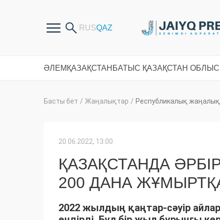
ӘЛЕМ
ҚАЗАҚСТАН
БАТЫС ҚАЗАҚСТАН ОБЛЫ
Басты бет
/
Жаңалықтар
/
Республикалық жаңалық
20.06.2022, 13:00
ҚАЗАҚСТАНДА ӘРБ
200 ДАНА ЖҰМЫРТҚ
2022 жылдың қаңтар-сәуір айла
өндірді. Бұл бір жыл бұрынғы кө