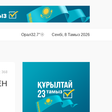
Орал
32.7°
Сенбі, 8 Тамыз 2026
 368
ЕН