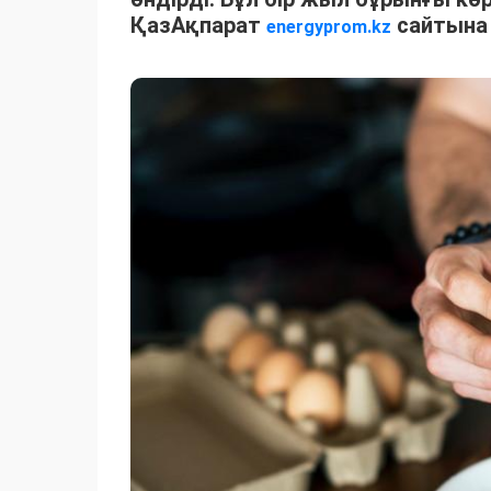
ҚазАқпарат
сайтына 
energyprom.kz