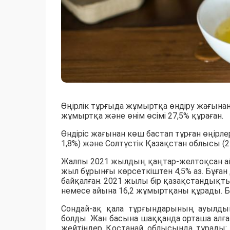
Өңірлік тұрғыда жұмыртқа өндіру жағынан
жұмыртқа және өнім өсімі 27,5% құраған.
Өндіріс жағынан көш бастап тұрған өңірле
1,8%) және Солтүстік Қазақстан облысы (213
Жалпы 2021 жылдың қаңтар-желтоқсан айла
жыл бұрынғы көрсеткіштен 4,5% аз. Бұған 
байқалған. 2021 жылы бір қазақстанды
немесе айына 16,2 жұмыртқаны құрады. Бұ
Сондай-ақ қала тұрғындарының ауылдық
болды. Жан басына шаққанда орташа алға
жейтіндер Қостанай облысында тұрады