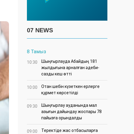
07 NEWS
8 Тамыз
Шыңғырлауда Абайдың 181
10:30
жылдығына арналған әдеби-
сазды кеш өтті
Отан шебін күзеткен ерлерге
10:00
құрмет көрсетілді
​Шыңғырлау ауданында мал
09:30
азығын дайындау жоспары 78
пайызға орындалды
​Теректіде жас отбасыларға
09:00