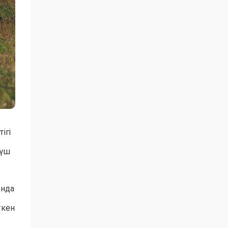
ігі
 үш
ында
ткен