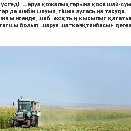
үстеді. Шаруа қожалықтарына қоса шай-су
р да шөбін шауып, пішен ауласына тасуда.
арына мінгенде, шөбі жоқтың қысылып қалат
тапшы болып, шаруа шатқаяқтанбасын деге